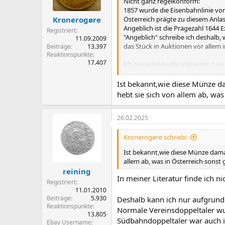
n
Nicht ganz regelkonform:
e
1857 wurde die Eisenbahnlinie vo
n
Österreich prägte zu diesem Anla
Kronerogøre
:
Angeblich ist die Prägezahl 1644 
Registriert
"Angeblich" schreibe ich deshalb, 
11.09.2009
das Stück in Auktionen vor allem 
Beiträge
13.397
Reaktionspunkte
17.407
Ich zeige heute die Varianten 1 un
Der Unterschied ist auf der Kopfs
Ist bekannt,wie diese Münze 
zwischen A und I bei Var. 2
hebt sie sich von allem ab, was
26.02.2025
Kronerogøre schrieb:
Ist bekannt,wie diese Münze dam
allem ab, was in Österreich sonst
reining
In meiner Literatur finde ich ni
Registriert
11.01.2010
Beiträge
5.930
Deshalb kann ich nur aufgrund
Reaktionspunkte
Normale Vereinsdoppeltaler wur
13.805
Südbahndoppeltaler war auch i
Ebay Username