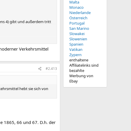
Malta
Monaco
Niederlande
Österreich
ens 4) gibt und außerdem tritt
Portugal
San Marino
Slowakei
Slowenien
Spanien
 und A (Kaiser) bei Var. 1 und
moderner Verkehrsmittel
Vatikan
Zypern
enthaltene
Affiliatelinks sind
#2.413
bezahlte
Werbung von
Ebay
hrsmittel hebt sie sich von
e 1865, 66 und 67. D.h. der