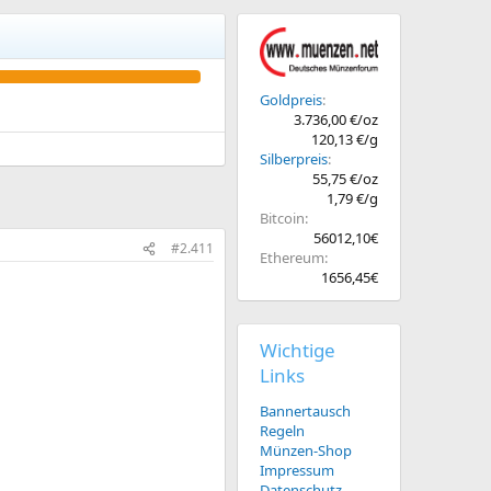
Goldpreis
3.736,00 €/oz
120,13 €/g
Silberpreis
55,75 €/oz
1,79 €/g
Bitcoin
56012,10€
#2.411
Ethereum
1656,45€
Wichtige
Links
Bannertausch
Regeln
Münzen-Shop
Impressum
Datenschutz