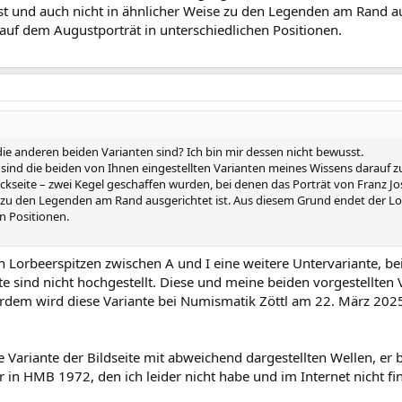
 ist und auch nicht in ähnlicher Weise zu den Legenden am Rand a
auf dem Augustporträt in unterschiedlichen Positionen.
die anderen beiden Varianten sind? Ich bin mir dessen nicht bewusst.
sind die beiden von Ihnen eingestellten Varianten meines Wissens darauf z
ückseite – zwei Kegel geschaffen wurden, bei denen das Porträt von Franz Jose
e zu den Legenden am Rand ausgerichtet ist. Aus diesem Grund endet der L
n Positionen.
n Lorbeerspitzen zwischen A und I eine weitere Untervariante, bei 
e sind nicht hochgestellt. Diese und meine beiden vorgestellten 
erdem wird diese Variante bei Numismatik Zöttl am 22. März 20
 Variante der Bildseite mit abweichend dargestellten Wellen, er be
in HMB 1972, den ich leider nicht habe und im Internet nicht fin