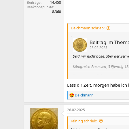
Beiträge
14.458
Reaktionspunkte
8.360
Deichmann schrieb:
Beitrag im Thema '
25.02.2025
Seid mir nicht böse, aber der 3er 
Königreich Preussen, 3 Pfennig 18
Lass dir Zeit, morgen habe ich
Deichmann
R
e
a
Münzadler
26.02.2025
k
t
i
reining schrieb:
Da müsste ich 1856 schnell sein: a
o