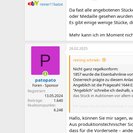
reiner11katze
Da fast alle angebotenen Stück
oder Medaille gesehen wurden
Es gibt einige wenige Stücke, 
Mehr kann ich im Moment nich
26.02.2025
P
reining schrieb:
Nicht ganz regelkonform:
1857 wurde die Eisenbahnlinie vo
Österreich prägte zu diesem Anla
patopato
Angeblich ist die Prägezahl 1644 
Foren - Sponsor
"Angeblich" schreibe ich deshalb, 
Registriert
das Stück in Auktionen vor allem 
13.05.2024
Beiträge
1.640
Reaktionspunkte
Ich zeige heute die Varianten 1 un
6.248
Der Unterschied ist auf der Kopfs
Hallo, können Sie mir sagen, w
zwischen A und I bei Var. 2
Aus produktionstechnischer Sic
dass für die Vorderseite – ande