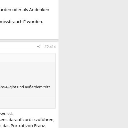
 wurden oder als Andenken
 "missbraucht" wurden.
#2.414
ens 4) gibt und außerdem tritt
 und A (Kaiser) bei Var. 1 und
ewusst.
sens darauf zurückzuführen,
n das Porträt von Franz