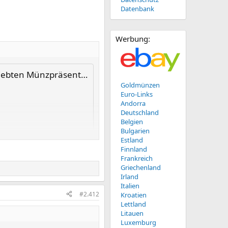
Datenbank
Werbung:
nzpräsentationspiels'
Goldmünzen
Euro-Links
Andorra
Deutschland
Belgien
Bulgarien
Estland
Finnland
Frankreich
Griechenland
Irland
Italien
#2.412
Kroatien
Lettland
Litauen
für mich ein bisschen exotisch
Luxemburg