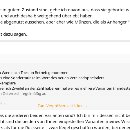
e in gutem Zustand sind, gehe ich davon aus, dass sie gehortet
 und auch deshalb weitgehend überlebt haben.
die abgenutzt aussehen, aber eher wie Münzen, die als Anhänger
t dazu sagen.
n Wien nach Triest in Betrieb genommen
ss eine Sondermünze im Wert des neuen Vereinsdoppeltalers
Exemplare
weil ich Zweifel an der Zahl habe, einmal weil es mehrere Varianten (mindest
in Österreich regelmäßig auf
d 3
Zum Vergrößern anklicken....
eite, die Spitzen des Lorbeerkranzes zeigen auf den Zwischenraum zwischen K
as die anderen beiden Varianten sind? Ich bin mir dessen nicht b
ht sind die beiden von Ihnen eingestellten Varianten meines Wis
rs als für die Rückseite – zwei Kegel geschaffen wurden, bei dene