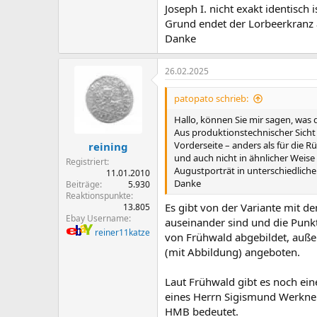
Joseph I. nicht exakt identisch
Grund endet der Lorbeerkranz 
Danke
26.02.2025
patopato schrieb:
Hallo, können Sie mir sagen, was 
Aus produktionstechnischer Sicht 
Vorderseite – anders als für die R
reining
und auch nicht in ähnlicher Weis
Registriert
Augustporträt in unterschiedliche
11.01.2010
Danke
Beiträge
5.930
Reaktionspunkte
Es gibt von der Variante mit de
13.805
Ebay Username
auseinander sind und die Punkt
reiner11katze
von Frühwald abgebildet, auß
(mit Abbildung) angeboten.
Laut Frühwald gibt es noch eine
eines Herrn Sigismund Werkner 
HMB bedeutet.