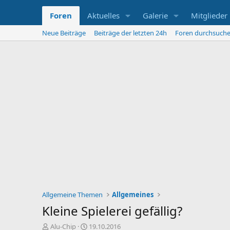
Foren
Aktuelles
Galerie
Mitglieder
Neue Beiträge
Beiträge der letzten 24h
Foren durchsuch
Allgemeine Themen
Allgemeines
Kleine Spielerei gefällig?
E
E
Alu-Chip
19.10.2016