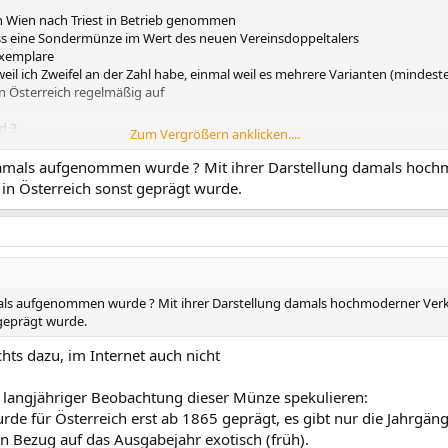
n Wien nach Triest in Betrieb genommen
ss eine Sondermünze im Wert des neuen Vereinsdoppeltalers
Exemplare
weil ich Zweifel an der Zahl habe, einmal weil es mehrere Varianten (mindest
in Österreich regelmäßig auf
d 3
Zum Vergrößern anklicken....
eite, die Spitzen des Lorbeerkranzes zeigen auf den Zwischenraum zwischen K
damals aufgenommen wurde ? Mit ihrer Darstellung damals hoch
 in Österreich sonst geprägt wurde.
als aufgenommen wurde ? Mit ihrer Darstellung damals hochmoderner Verke
 geprägt wurde.
chts dazu, im Internet auch nicht
 langjähriger Beobachtung dieser Münze spekulieren:
de für Österreich erst ab 1865 geprägt, es gibt nur die Jahrgäng
n Bezug auf das Ausgabejahr exotisch (früh).