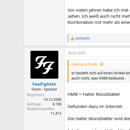
Vor vielen Jahren habe ich mal
sehen. Ich weiß auch nicht meh
Kombination mit mehr als einer
patopato
R
e
a
26.02.2025
k
t
i
reining schrieb:
o
n
er bezieht sich auf einen Artikel 
e
auch nicht, was HMB bedeutet.
n
FooFighter
:
Foren - Sponsor
HMB = Haller Münzblätter
Registriert
14.12.2008
Beiträge
6.196
Gefunden dazu im Internet:
Reaktionspunkte
11.415
Die Haller Münzblätter sind die