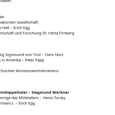
lätter:
ler
atischen Gesellschaft
 Hall – Erich Egg
ssenschaft und Forschung Dr. Herta Firnberg
og Sigismund von Tirol – Hans Norz
 in Amerika – Peter Papp
eichischen Münzensammlervereins
hndoppeltaler – Siegmund Werkner
nige des Mittelalters – Heinz Tursky
ilans I. – Erich Egg