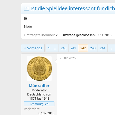
r
r
s
Ist die Spielidee interessant für d
s
t
t
e
e
Ja
l
l
l
l
Nein
e
t
Umfrageteilnehmer
r
a
25
Umfrage geschlossen
02.11.2016
.
m
Vorherige
1
...
240
241
242
243
244
...
25.02.2025
Münzadler
Moderator
Deutschland von
1871 bis 1948
Teammitglied
Registriert
07.02.2010