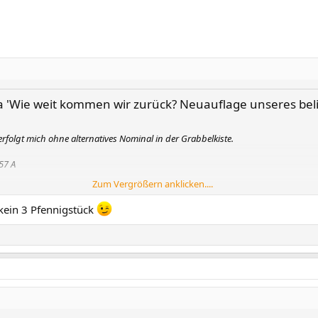
Wie weit kommen wir zurück? Neuauflage unseres beliebten Mü
verfolgt mich ohne alternatives Nominal in der Grabbelkiste.
57 A
Zum Vergrößern anklicken....
 kein 3 Pfennigstück
usnahmsweise hätte ich auch 3 preußische Pfenninge (natürlich aus Berlin), 