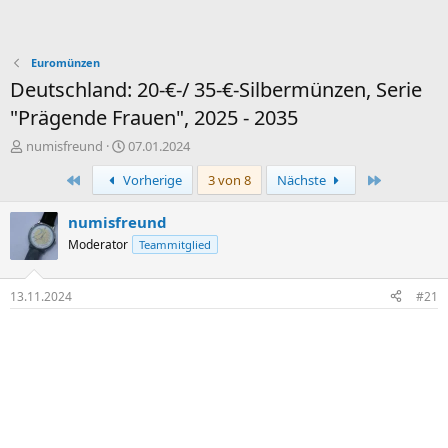
Euromünzen
Deutschland: 20-€-/ 35-€-Silbermünzen, Serie
"Prägende Frauen", 2025 - 2035
E
E
numisfreund
07.01.2024
r
r
Erste
Letzte
Vorherige
3 von 8
Nächste
s
s
t
t
e
e
numisfreund
l
l
Moderator
Teammitglied
l
l
e
t
r
a
13.11.2024
#21
m