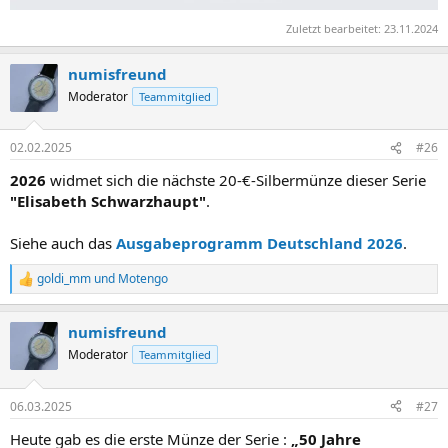
Zuletzt bearbeitet:
23.11.2024
numisfreund
Moderator
Teammitglied
02.02.2025
#26
2026
widmet sich die nächste 20-€-Silbermünze dieser Serie
"Elisabeth Schwarzhaupt"
.
Siehe auch das
Ausgabeprogramm Deutschland 2026
.
goldi_mm
und
Motengo
R
e
a
numisfreund
k
t
Moderator
Teammitglied
i
o
n
06.03.2025
#27
e
n
Heute gab es die erste Münze der Serie :
„50 Jahre
: