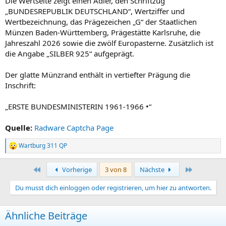
Die Wertseite zeigt einen Adler, den Schriftzug
„BUNDESREPUBLIK DEUTSCHLAND“, Wertziffer und
Wertbezeichnung, das Prägezeichen „G“ der Staatlichen
Münzen Baden-Württemberg, Prägestätte Karlsruhe, die
Jahreszahl 2026 sowie die zwölf Europasterne. Zusätzlich ist
die Angabe „SILBER 925“ aufgeprägt.
Der glatte Münzrand enthält in vertiefter Prägung die
Inschrift:
„ERSTE BUNDESMINISTERIN 1961-1966 •“
Quelle:
Radware Captcha Page
Wartburg 311 QP
R
e
a
Erste
Letzte
Vorherige
3 von 8
Nächste
k
t
Du musst dich einloggen oder registrieren, um hier zu antworten.
i
o
n
Ähnliche Beiträge
e
n