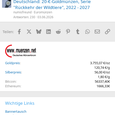
Deutschland: 20-€-Goldmünzen, Serie
"Rückkehr der Wildtiere", 2022 - 2027
numisfreund
Euromünzen
Antworten
230
03.06.2026
Facebook
X (Twitter)
Bluesky
LinkedIn
Reddit
Pinterest
Tumblr
WhatsApp
E-Mail
Li
Teilen:
Goldpreis
3.755,07 €/oz
120,74 €/g
Silberpreis
56,00 €/oz
1,80 €/g
Bitcoin
56337,40€
Ethereum
1666,33€
Wichtige Links
Bannertausch