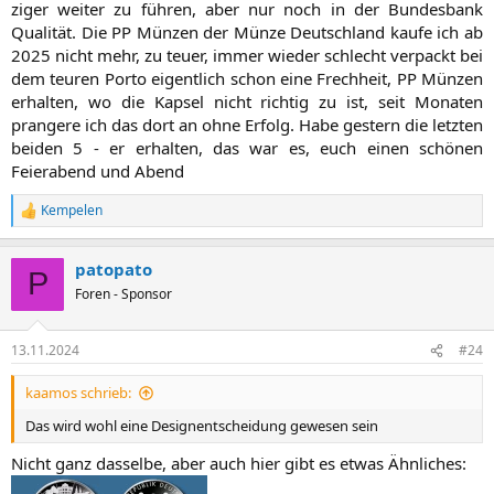
ziger weiter zu führen, aber nur noch in der Bundesbank
Qualität. Die PP Münzen der Münze Deutschland kaufe ich ab
2025 nicht mehr, zu teuer, immer wieder schlecht verpackt bei
dem teuren Porto eigentlich schon eine Frechheit, PP Münzen
erhalten, wo die Kapsel nicht richtig zu ist, seit Monaten
prangere ich das dort an ohne Erfolg. Habe gestern die letzten
beiden 5 - er erhalten, das war es, euch einen schönen
Feierabend und Abend​
Kempelen
R
e
a
patopato
k
P
t
Foren - Sponsor
i
o
n
13.11.2024
#24
e
n
kaamos schrieb:
:
Das wird wohl eine Designentscheidung gewesen sein
Nicht ganz dasselbe, aber auch hier gibt es etwas Ähnliches: