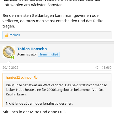
Lottozahlen am nächsten Samstag.
Bei den meisten Geldanlagen kann man gewinnen oder
verlieren, da muss man selbst entscheiden und das Risiko
tragen.
redlock
R
e
a
Tobias Honscha
k
t
Administrator
Teammitglied
i
o
n
20.12.2022
#1.660
e
n
hunter22 schrieb:
:
Die Münze hat etwas an Wert verloren. Das Geld sitzt nicht mehr so
locker. Habe heute eine für 2000€ angeboten bekommen Vor Ort
Kauf in Essen.
Nicht lange zögern oder langfristig gesehen.
Mit Loch in der Mitte und ohne Etui?