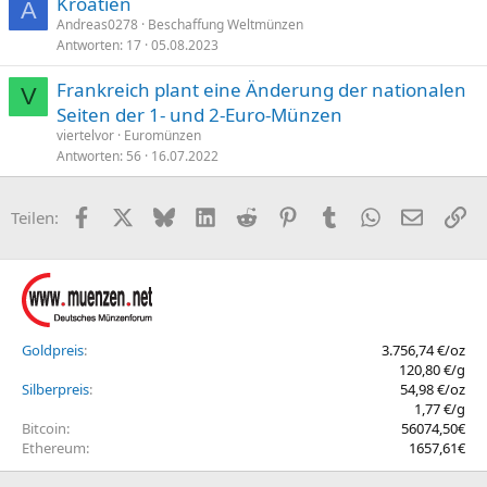
Kroatien
A
Andreas0278
Beschaffung Weltmünzen
Antworten
17
05.08.2023
Frankreich plant eine Änderung der nationalen
V
Seiten der 1- und 2-Euro-Münzen
viertelvor
Euromünzen
Antworten
56
16.07.2022
Facebook
X (Twitter)
Bluesky
LinkedIn
Reddit
Pinterest
Tumblr
WhatsApp
E-Mail
Li
Teilen:
Goldpreis
3.756,74 €/oz
120,80 €/g
Silberpreis
54,98 €/oz
1,77 €/g
Bitcoin
56074,50€
Ethereum
1657,61€