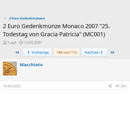
2 Euro Gedenkmünzen
2 Euro Gedenkmünze Monaco 2007 "25.
Todestag von Gracia Patricia" (MC001)
E
E
h.agt
13.03.2007
r
r
Erste
Letzte
Vorherige
166 von 172
Nächste
s
s
t
t
e
e
Macchiato
l
l
l
l
e
t
r
a
16.04.2022
#1.651
m