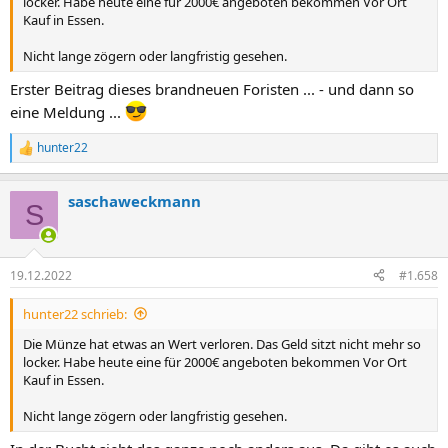
locker. Habe heute eine für 2000€ angeboten bekommen Vor Ort
Kauf in Essen.
Nicht lange zögern oder langfristig gesehen.
Erster Beitrag dieses brandneuen Foristen ... - und dann so
eine Meldung ...
hunter22
R
e
a
saschaweckmann
k
S
t
i
o
n
19.12.2022
#1.658
e
n
hunter22 schrieb:
:
Die Münze hat etwas an Wert verloren. Das Geld sitzt nicht mehr so
locker. Habe heute eine für 2000€ angeboten bekommen Vor Ort
Kauf in Essen.
Nicht lange zögern oder langfristig gesehen.