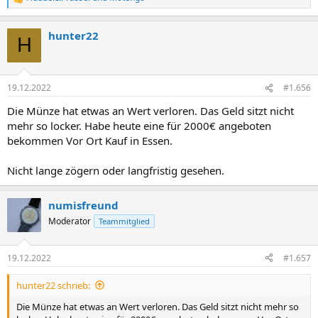
R
e
a
hunter22
k
H
t
i
o
n
19.12.2022
#1.656
e
n
Die Münze hat etwas an Wert verloren. Das Geld sitzt nicht
:
mehr so locker. Habe heute eine für 2000€ angeboten
bekommen Vor Ort Kauf in Essen.
Nicht lange zögern oder langfristig gesehen.
numisfreund
Moderator
Teammitglied
19.12.2022
#1.657
hunter22 schrieb:
Die Münze hat etwas an Wert verloren. Das Geld sitzt nicht mehr so