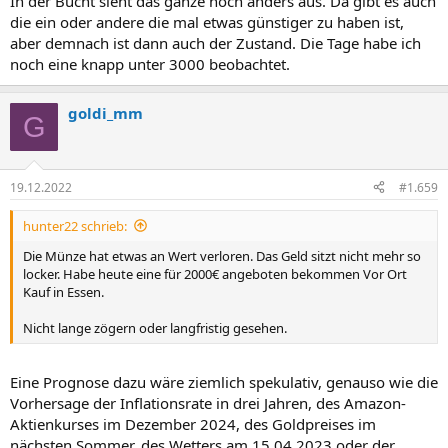
In der Bucht sieht das ganze noch anders aus. Da gibt es auch
die ein oder andere die mal etwas günstiger zu haben ist,
aber demnach ist dann auch der Zustand. Die Tage habe ich
noch eine knapp unter 3000 beobachtet.
goldi_mm
G
19.12.2022
#1.659
hunter22 schrieb:
Die Münze hat etwas an Wert verloren. Das Geld sitzt nicht mehr so
locker. Habe heute eine für 2000€ angeboten bekommen Vor Ort
Kauf in Essen.
Nicht lange zögern oder langfristig gesehen.
Eine Prognose dazu wäre ziemlich spekulativ, genauso wie die
Vorhersage der Inflationsrate in drei Jahren, des Amazon-
Aktienkurses im Dezember 2024, des Goldpreises im
nächsten Sommer, des Wetters am 15.04.2023 oder der