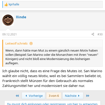
kprhalle
R
e
a
llinde
k
t
i
o
n
09.12.2021
#30
e
n
Leitwolf schrieb:
:
Wenn, dann hätte man Mut zu einem gänzlich neuen Motiv haben
sollen (Beispiel: San Marino oder die Monarchien mit ihren "neuen"
Königen) und nicht bloß eine Modernisierung des bisherigen
auflegen.
Ich glaube nicht, dass es eine Frage des Mutes ist. San Marino
wählt ein völlig neues Motiv, weil es bei Sammlern beliebt ist,
Frankreich stellt Münzen für den Gebrauch als normales
Zahlungsmittel her und modernisiert sie daher nur.
Erste
Letzte
Vorherige
3 von 6
Nächste
Du musst dich einloggen oder registrieren, um hier zu antworten.