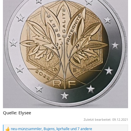
Quelle: Elysee
Zuletzt bearbeitet:
09.12.2021
neu-münzsammler
,
Bujens
,
kprhalle
und 7 andere
R