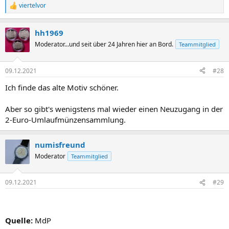
viertelvor
R
e
a
hh1969
k
t
Moderator...und seit über 24 Jahren hier an Bord.
Teammitglied
i
o
n
09.12.2021
#28
e
n
Ich finde das alte Motiv schöner.
:
Aber so gibt's wenigstens mal wieder einen Neuzugang in der
2-Euro-Umlaufmünzensammlung.
numisfreund
Moderator
Teammitglied
09.12.2021
#29
Quelle:
MdP