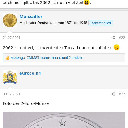
auch hier gilt... bis 2062 ist noch viel Zeit
.
Münzadler
Moderator Deutschland von 1871 bis 1948
Teammitglied
21.07.2021
#22
2062 ist notiert, ich werde den Thread dann hochholen.
Motengo
,
CMM85
,
numisfreund
und 2 andere
R
e
a
eurocoin1
k
t
i
o
n
09.12.2021
#23
e
n
Foto der 2-Euro-Münze:
: