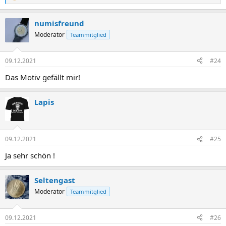
e
a
numisfreund
k
t
Moderator
Teammitglied
i
o
n
09.12.2021
#24
e
n
Das Motiv gefällt mir!
:
Lapis
09.12.2021
#25
Ja sehr schön !
Seltengast
Moderator
Teammitglied
09.12.2021
#26