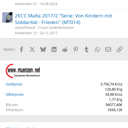
Antworten
51
14.08.2023
2€CC Malta 2017/2 "Serie: Von Kindern mit
Solidarität - Frieden" (MT014)
numisfreund
2 Euro Gedenkmünzen
Antworten
21
20.11.2017
Facebook
X (Twitter)
Bluesky
LinkedIn
Reddit
Pinterest
Tumblr
WhatsApp
E-Mail
Li
Teilen:
Goldpreis
3.756,74 €/oz
120,80 €/g
Silberpreis
54,98 €/oz
1,77 €/g
Bitcoin
56077,40€
Ethereum
1656,12€