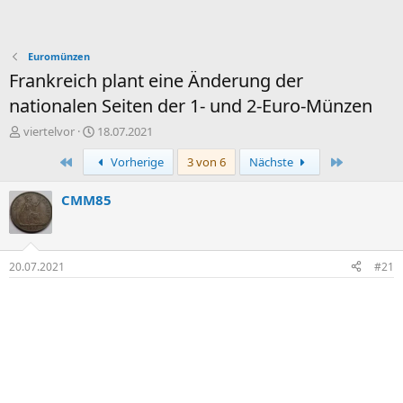
Euromünzen
Frankreich plant eine Änderung der
nationalen Seiten der 1- und 2-Euro-Münzen
E
E
viertelvor
18.07.2021
r
r
Erste
Letzte
Vorherige
3 von 6
Nächste
s
s
t
t
e
e
CMM85
l
l
l
l
e
t
r
a
20.07.2021
#21
m