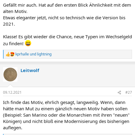
Gefällt mir auch. Hat auf den ersten Blick Ähnlichkeit mit dem
alten Motiv.
Etwas eleganter jetzt, nicht so technisch wie die Version bis
2021.
Klasse! Es gibt wieder die Chance, neue Typen im Wechselgeld
zu finden!
kprhalle
und
lightning
R
e
a
Leitwolf
k
t
i
o
n
09.12.2021
#27
e
n
Ich finde das Motiv, ehrlich gesagt, langweilig. Wenn, dann
:
hätte man Mut zu einem gänzlich neuen Motiv haben sollen
(Beispiel: San Marino oder die Monarchien mit ihren "neuen"
Königen) und nicht bloß eine Modernisierung des bisherigen
auflegen.