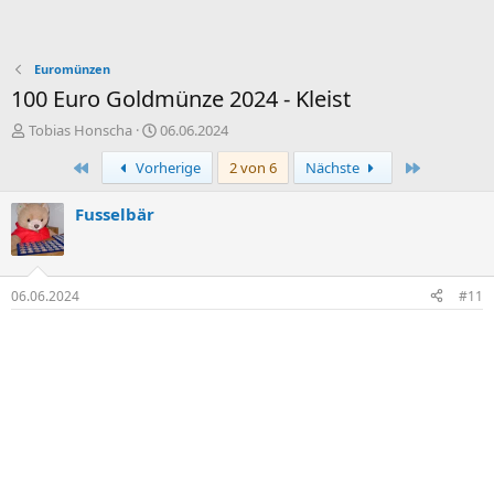
Euromünzen
100 Euro Goldmünze 2024 - Kleist
E
E
Tobias Honscha
06.06.2024
r
r
Erste
Letzte
Vorherige
2 von 6
Nächste
s
s
t
t
e
e
Fusselbär
l
l
l
l
e
t
r
a
06.06.2024
#11
m