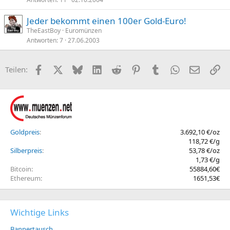
Jeder bekommt einen 100er Gold-Euro!
TheEastBoy
Euromünzen
Antworten
7
27.06.2003
Facebook
X (Twitter)
Bluesky
LinkedIn
Reddit
Pinterest
Tumblr
WhatsApp
E-Mail
Li
Teilen:
Goldpreis
3.692,10 €/oz
118,72 €/g
Silberpreis
53,78 €/oz
1,73 €/g
Bitcoin
55884,60€
Ethereum
1651,53€
Wichtige Links
Bannertausch