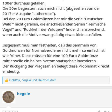
100er durchaus gefallen.
Die 50er begeistern auch mich nicht (abgesehen von der
2017er Ausgabe "Lutherrose").
Bei den 20 Euro Goldmünzen hat mir die Serie "Deutscher
Wald " nicht gefallen, die anschließenden Serien "Heimische
Vögel" und "Rückkehr der Wildtiere" finde ich ansprechend,
wenn auch die Motive zwangsläufig etwas klein ausfallen.
Insgesamt muß man festhalten, daß das Sammeln von
Goldmünzen für Normalverdiener nicht mehr so einfach ist
wie früher. Diese müssen für eine 100 Euro Goldmünze
mittlerweile ein halbes Nettomonatsgehalt investieren.
Der Rückgang der Prägezahlen belegt diese Problematik recht
eindeutig.
Goldfox
,
hegele
und
Heinz-Rudolf
R
e
a
hegele
k
t
i
o
n
07.06.2024
#14