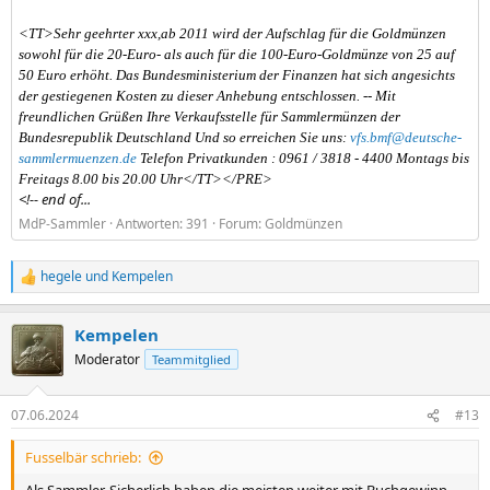
<TT>Sehr geehrter xxx,ab 2011 wird der Aufschlag für die Goldmünzen
sowohl für die 20-Euro- als auch für die 100-Euro-Goldmünze von 25 auf
50 Euro erhöht. Das Bundesministerium der Finanzen hat sich angesichts
der gestiegenen Kosten zu dieser Anhebung entschlossen. -- Mit
freundlichen Grüßen Ihre Verkaufsstelle für Sammlermünzen der
Bundesrepublik Deutschland Und so erreichen Sie uns:
vfs.bmf@deutsche-
sammlermuenzen.de
Telefon Privatkunden : 0961 / 3818 - 4400 Montags bis
Freitags 8.00 bis 20.00 Uhr</TT></PRE>
<!-- end of...
MdP-Sammler
Antworten: 391
Forum:
Goldmünzen
hegele
und
Kempelen
R
e
a
Kempelen
k
t
Moderator
Teammitglied
i
o
n
07.06.2024
#13
e
n
Fusselbär schrieb:
: