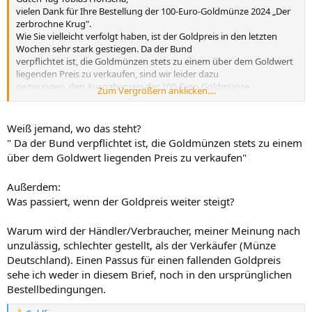
vielen Dank für Ihre Bestellung der 100-Euro-Goldmünze 2024 „Der
zerbrochne Krug".
Wie Sie vielleicht verfolgt haben, ist der Goldpreis in den letzten
Wochen sehr stark gestiegen. Da der Bund
verpflichtet ist, die Goldmünzen stets zu einem über dem Goldwert
liegenden Preis zu verkaufen, sind wir leider dazu
gezwungen, den Ausgabepreis der 100-Euro-Goldmünze
Zum Vergrößern anklicken....
anzupassen.
Folglich wurde der neue Preis der 100-Euro-Goldmünze 2024 „Der
zerbrochne Krug" nun auf 1.096,30 Euro festgeiegt.
Weiß jemand, wo das steht?
Entsprechend der Vereinbarung können Sie jetzt neu entscheiden,
" Da der Bund verpflichtet ist, die Goldmünzen stets zu einem
ob Sie die Münzen zu diesem Wert erwerben
über dem Goldwert liegenden Preis zu verkaufen"
möchten.
Exklusiv nur für die Kunden, die bereits während der Goldbestellfrist
Außerdem:
eine entsprechende Münze geordert haben,
haben Sie nun die Möglichkeit, eine neue Bestellung zu tätigen.
Was passiert, wenn der Goldpreis weiter steigt?
Nutzen Sie dazu bitte die beiliegende Bestellkarte.
Neben der postalischen Einsendung und der Sendung per Fax
Warum wird der Händler/Verbraucher, meiner Meinung nach
können Sie die ausgefüllte Bestellkarte alternativ auch
unzulässig, schlechter gestellt, als der Verkäufer (Münze
gerne als Scan oder Foto per E-Mail an
info@muenze-deutschland.d
Deutschland). Einen Passus für einen fallenden Goldpreis
e senden. Unabhängig vom gewählten Bestellweg
sehe ich weder in diesem Brief, noch in den ursprünglichen
beachten Sie bitte den Einsendeschluss bis zum 12.07.2024.
Falls Sie von Ihrer bereits getätigten Bestellung keinen Gebrauch
Bestellbedingungen.
machen wollen, müssen Sie nichts veranlassen - die
ursprüngliche Bestellung wurde storniert.