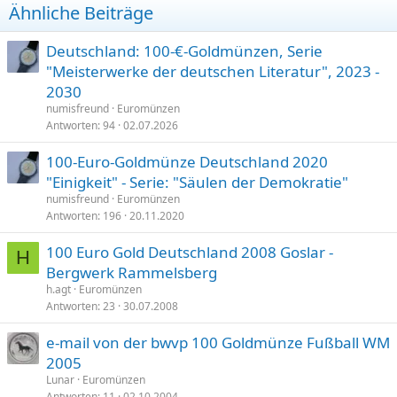
Ähnliche Beiträge
e
n
:
Deutschland: 100-€-Goldmünzen, Serie
"Meisterwerke der deutschen Literatur", 2023 -
2030
numisfreund
Euromünzen
Antworten
94
02.07.2026
100-Euro-Goldmünze Deutschland 2020
"Einigkeit" - Serie: "Säulen der Demokratie"
numisfreund
Euromünzen
Antworten
196
20.11.2020
100 Euro Gold Deutschland 2008 Goslar -
H
Bergwerk Rammelsberg
h.agt
Euromünzen
Antworten
23
30.07.2008
e-mail von der bwvp 100 Goldmünze Fußball WM
2005
Lunar
Euromünzen
Antworten
11
02.10.2004