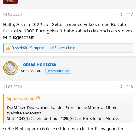
i
o
n
14.06.2024
#17
e
n
Hallo, Als ich 2022 zur Geburt meines Enkels einen Buffalo
:
für stolze 1900 Euro gekauft habe sah ich das noch als stolzes
Minusgeschäft
Fusselbär
,
Kempelen
und
Silberscheidt
R
e
a
Tobias Honscha
k
t
Administrator
Teammitglied
i
o
n
14.06.2024
#18
e
n
Siphch schrieb:
:
Die Münze Deutschland hat den Preis für die Münze auf Ihrer
Website angepasst.
Statt 1043,15€ steht dort nun 1096,30€ als Preis für die Münze.
siehe Beitrag vom 6.6. - seitdem wurde der Preis geändert.