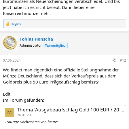
Euromünzen als Neuerscheinungen verabschiedet. Und bis
jetzt habe ich es nicht bereut. Dann lieber eine
Kaiserreichmünze mehr.
hegele
R
e
a
Tobias Honscha
k
t
Administrator
Teammitglied
i
o
n
07.06.2024
#12
e
n
Wo findet man eigentlich eine offizielle Stellungnahme der
:
Münze Deutschland, dass sich der Verkaufspreis aus dem
Goldpreis plus 50 Euro Prägeaufschlag bemisst?
Edit:
Im Forum gefunden:
Thema 'Ausgabeaufschlag Gold 100 EUR / 20 EUR wird auf 50 EUR (!!!) erhöht!'
M
26.01.2011
Traurige Nachrichten von heute: