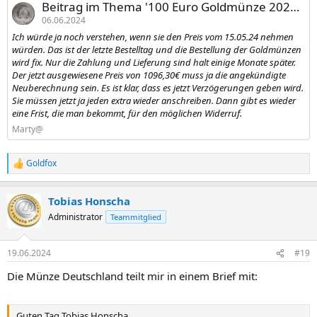
Beitrag im Thema '100 Euro Goldmünze 2024 - Kleist'
06.06.2024
Ich würde ja noch verstehen, wenn sie den Preis vom 15.05.24 nehmen
würden. Das ist der letzte Bestelltag und die Bestellung der Goldmünzen
wird fix. Nur die Zahlung und Lieferung sind halt einige Monate später.
Der jetzt ausgewiesene Preis von 1096,30€ muss ja die angekündigte
Neuberechnung sein. Es ist klar, dass es jetzt Verzögerungen geben wird.
Sie müssen jetzt ja jeden extra wieder anschreiben. Dann gibt es wieder
eine Frist, die man bekommt, für den möglichen Widerruf.
Marty@
Goldfox
R
e
a
Tobias Honscha
k
t
Administrator
Teammitglied
i
o
n
19.06.2024
#19
e
n
Die Münze Deutschland teilt mir in einem Brief mit:
:
Guten Tag Tobias Honscha,