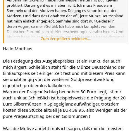
Als Sammler. Sicherlich haben die meisten weiter mit Buchgewinn
profitiert. Darum geht es mir aber nicht. Ich muss Freude am
Sammeln und den Motiven haben. Da ging es schon los mit den
Motiven. Und dazu das Gebahren der VfS, jetzt Münze Deutschland
hat mich einfach angepiept. Sammler sind dort nur Geldesel in
deren Augen, so mein Gefühl. Ich habe mich komplett von den
Deutschen Euromünzen als Neuerscheinungen verabschiedet. Und
bis jetzt habe ich es nicht bereut. Dann lieber eine Kaiserreichmünze
Zum Vergrößern anklicken....
mehr.
Hallo Matthias
Die Festlegung des Ausgabepreises ist ein Punkt, der auch
mich ärgert. Schließlich steht für die Münze Deutschland der
Einkaufspreis seit einiger Zeit fest und mit diesem Preis kann
sie unabhängig von der weiteren Goldpreisentwicklung
eigentlich problemlos kalkulieren.
Warum der Prägeaufschlag bei hohen 50 Euro liegt, ist mir
auch unklar. Schließlich ist beispielsweise die Prägung der 20
Euro Silbermünzen in Spiegelglanz aufwändiger, trotzdem
kosten diese Stücke aktuell je EUR 38.95, also weniger, als der
pure Prägeaufschlag bei den Goldmünzen !
Was die Motive angeht muß ich sagen, daß mir die meisten