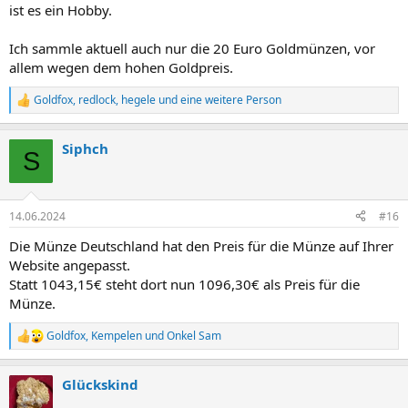
ist es ein Hobby.
Ich sammle aktuell auch nur die 20 Euro Goldmünzen, vor
allem wegen dem hohen Goldpreis.
Goldfox
,
redlock
,
hegele
und eine weitere Person
R
e
a
Siphch
k
S
t
i
o
n
14.06.2024
#16
e
n
Die Münze Deutschland hat den Preis für die Münze auf Ihrer
:
Website angepasst.
Statt 1043,15€ steht dort nun 1096,30€ als Preis für die
Münze.
Goldfox
,
Kempelen
und
Onkel Sam
R
e
a
Glückskind
k
t