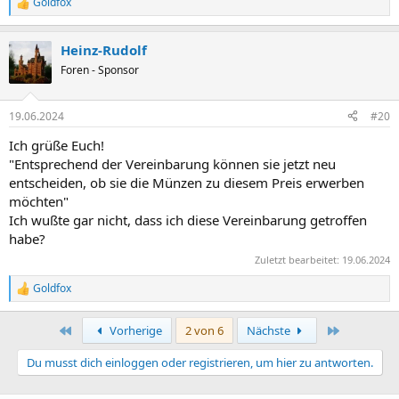
Goldfox
R
Wir bedauern die Unannehmlichkeiten, die Ihnen hierdurch
e
entstehen und bitten um Ihr Verständnis.
a
Mit freundlichen Grüßen
Heinz-Rudolf
k
Münze Deutschland
t
Foren - Sponsor
i
o
n
19.06.2024
#20
e
n
Ich grüße Euch!
:
"Entsprechend der Vereinbarung können sie jetzt neu
entscheiden, ob sie die Münzen zu diesem Preis erwerben
möchten"
Ich wußte gar nicht, dass ich diese Vereinbarung getroffen
habe?
Zuletzt bearbeitet:
19.06.2024
Goldfox
R
e
a
Erste
Letzte
Vorherige
2 von 6
Nächste
k
t
Du musst dich einloggen oder registrieren, um hier zu antworten.
i
o
n