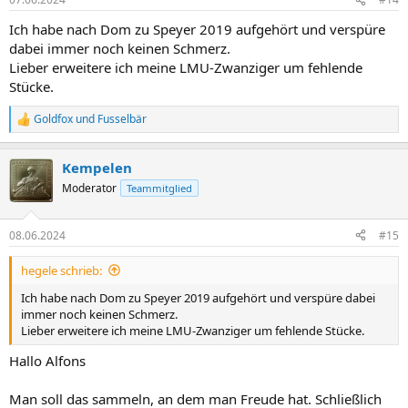
e
n
Ich habe nach Dom zu Speyer 2019 aufgehört und verspüre
:
dabei immer noch keinen Schmerz.
Lieber erweitere ich meine LMU-Zwanziger um fehlende
Stücke.
Goldfox
und
Fusselbär
R
e
a
Kempelen
k
t
Moderator
Teammitglied
i
o
n
08.06.2024
#15
e
n
hegele schrieb:
:
Ich habe nach Dom zu Speyer 2019 aufgehört und verspüre dabei
immer noch keinen Schmerz.
Lieber erweitere ich meine LMU-Zwanziger um fehlende Stücke.
Hallo Alfons
Man soll das sammeln, an dem man Freude hat. Schließlich