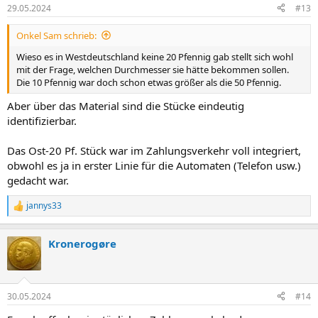
29.05.2024
#13
Onkel Sam schrieb:
Wieso es in Westdeutschland keine 20 Pfennig gab stellt sich wohl
mit der Frage, welchen Durchmesser sie hätte bekommen sollen.
Die 10 Pfennig war doch schon etwas größer als die 50 Pfennig.
Aber über das Material sind die Stücke eindeutig
identifizierbar.
Das Ost-20 Pf. Stück war im Zahlungsverkehr voll integriert,
obwohl es ja in erster Linie für die Automaten (Telefon usw.)
gedacht war.
jannys33
R
e
a
Kronerogøre
k
t
i
o
n
30.05.2024
#14
e
n