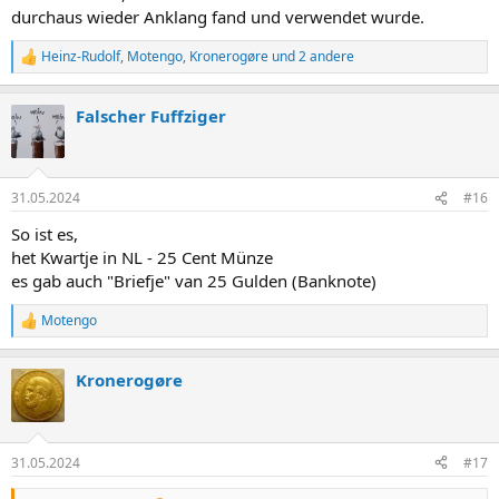
durchaus wieder Anklang fand und verwendet wurde.
Heinz-Rudolf
,
Motengo
,
Kronerogøre
und 2 andere
R
e
a
Falscher Fuffziger
k
t
i
o
n
31.05.2024
#16
e
n
So ist es,
:
het Kwartje in NL - 25 Cent Münze
es gab auch "Briefje" van 25 Gulden (Banknote)
Motengo
R
e
a
Kronerogøre
k
t
i
o
n
31.05.2024
#17
e
n