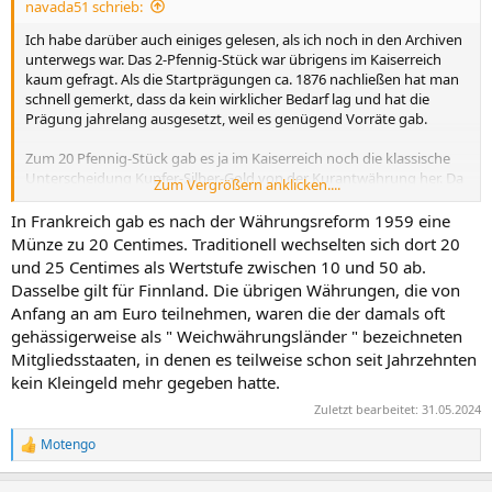
navada51 schrieb:
:
Ich habe darüber auch einiges gelesen, als ich noch in den Archiven
unterwegs war. Das 2-Pfennig-Stück war übrigens im Kaiserreich
kaum gefragt. Als die Startprägungen ca. 1876 nachließen hat man
schnell gemerkt, dass da kein wirklicher Bedarf lag und hat die
Prägung jahrelang ausgesetzt, weil es genügend Vorräte gab.
Zum 20 Pfennig-Stück gab es ja im Kaiserreich noch die klassische
Unterscheidung Kupfer-Silber-Gold von der Kurantwährung her. Da
Zum Vergrößern anklicken....
gab es das Problem, entweder ein übergroßes Kupferstück zu
machen (analog dem 5-Heller-Wagenrad von Deutsch-Ostafrika)
In Frankreich gab es nach der Währungsreform 1959 eine
oder ein klitzekleines Silberstück. Man hatte sich für letzteres
Münze zu 20 Centimes. Traditionell wechselten sich dort 20
entschieden, aber aufgrund der geringen Größe war es im
und 25 Centimes als Wertstufe zwischen 10 und 50 ab.
Zahlungsverkehr einfach nicht alltagstauglich. Da war schon eine
Dasselbe gilt für Finnland. Die übrigen Währungen, die von
erste Abneigung für das Nominal entstanden. Als später dann ein
Anfang an am Euro teilnehmen, waren die der damals oft
Kompromiss aus CuNi dazu kam, passte dieses Stück irgendwie
gehässigerweise als " Weichwährungsländer " bezeichneten
nirgends mehr richtig rein (also immateriell betrachtet). Als dann
auch der deutsche "Quarter" ein Flop wurde, hat man
Mitgliedsstaaten, in denen es teilweise schon seit Jahrzehnten
Überlegungen zur Ausgabe eines Zwischennominals nicht mehr
kein Kleingeld mehr gegeben hatte.
weiter verfolgt.
Zuletzt bearbeitet:
31.05.2024
Im Zuge der Euroeinführung ist ja Deutschland nur einer der EU-
Motengo
R
Staaten gewesen, die den Euro eingeführt haben. Ich vermute
e
einmal, dass andere Länder vor Einführung des Euros durchaus ein
a