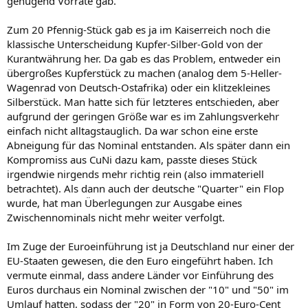
genügend Vorräte gab.
Zum 20 Pfennig-Stück gab es ja im Kaiserreich noch die
klassische Unterscheidung Kupfer-Silber-Gold von der
Kurantwährung her. Da gab es das Problem, entweder ein
übergroßes Kupferstück zu machen (analog dem 5-Heller-
Wagenrad von Deutsch-Ostafrika) oder ein klitzekleines
Silberstück. Man hatte sich für letzteres entschieden, aber
aufgrund der geringen Größe war es im Zahlungsverkehr
einfach nicht alltagstauglich. Da war schon eine erste
Abneigung für das Nominal entstanden. Als später dann ein
Kompromiss aus CuNi dazu kam, passte dieses Stück
irgendwie nirgends mehr richtig rein (also immateriell
betrachtet). Als dann auch der deutsche "Quarter" ein Flop
wurde, hat man Überlegungen zur Ausgabe eines
Zwischennominals nicht mehr weiter verfolgt.
Im Zuge der Euroeinführung ist ja Deutschland nur einer der
EU-Staaten gewesen, die den Euro eingeführt haben. Ich
vermute einmal, dass andere Länder vor Einführung des
Euros durchaus ein Nominal zwischen der "10" und "50" im
Umlauf hatten, sodass der "20" in Form von 20-Euro-Cent