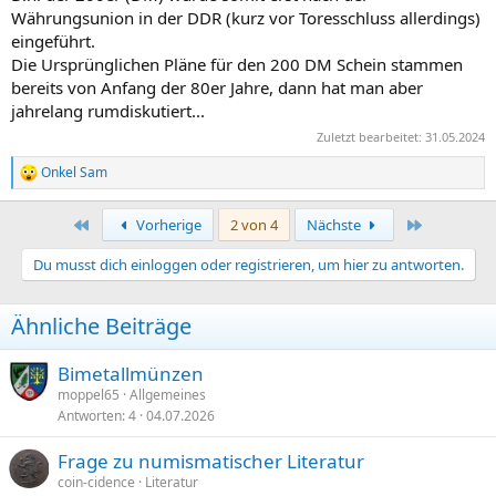
Währungsunion in der DDR (kurz vor Toresschluss allerdings)
eingeführt.
Die Ursprünglichen Pläne für den 200 DM Schein stammen
bereits von Anfang der 80er Jahre, dann hat man aber
jahrelang rumdiskutiert...
Zuletzt bearbeitet:
31.05.2024
Onkel Sam
R
e
a
Erste
Letzte
Vorherige
2 von 4
Nächste
k
t
Du musst dich einloggen oder registrieren, um hier zu antworten.
i
o
n
Ähnliche Beiträge
e
n
:
Bimetallmünzen
moppel65
Allgemeines
Antworten
4
04.07.2026
Frage zu numismatischer Literatur
coin-cidence
Literatur