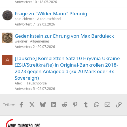
Antworten
10
18.05.2026
Frage zu "Wilder Mann" Pfennig
coin-cidence
Altdeutschland
Antworten
7
29.03.2026
Gedenkstein zur Ehrung von Max Barduleck
weidner
Allgemeines
Antworten
2
20.07.2026
[Tausche] Kompletten Satz 10 Hryvnia Ukraine
A
(ZSU/Streitkräfte) in Original-Bankrollen 2018-
2023 gegen Anlagegold (3x 20 Mark oder 3x
Sovereign)
Alex F
Tauschbörse
Antworten
5
02.07.2026
Facebook
X (Twitter)
Bluesky
LinkedIn
Reddit
Pinterest
Tumblr
WhatsApp
E-Mail
Li
Teilen: