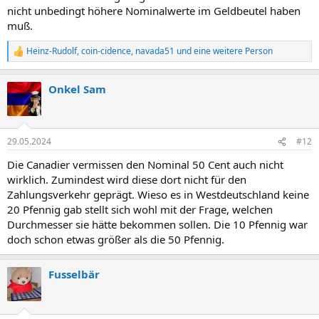
nicht unbedingt höhere Nominalwerte im Geldbeutel haben
muß.
Heinz-Rudolf
,
coin-cidence
,
navada51
und eine weitere Person
R
e
a
Onkel Sam
k
t
i
o
n
29.05.2024
#12
e
n
Die Canadier vermissen den Nominal 50 Cent auch nicht
:
wirklich. Zumindest wird diese dort nicht für den
Zahlungsverkehr geprägt. Wieso es in Westdeutschland keine
20 Pfennig gab stellt sich wohl mit der Frage, welchen
Durchmesser sie hätte bekommen sollen. Die 10 Pfennig war
doch schon etwas größer als die 50 Pfennig.
Fusselbär