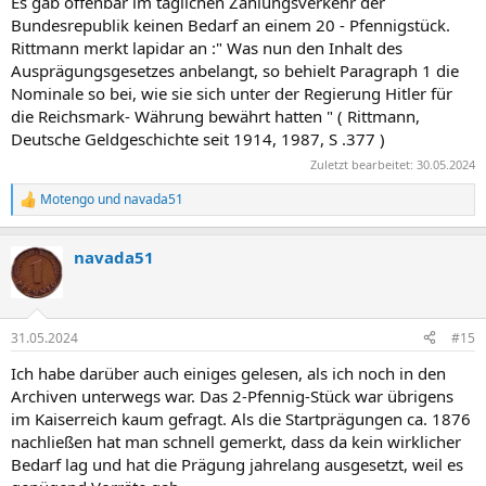
Es gab offenbar im täglichen Zahlungsverkehr der
:
Bundesrepublik keinen Bedarf an einem 20 - Pfennigstück.
Rittmann merkt lapidar an :" Was nun den Inhalt des
Ausprägungsgesetzes anbelangt, so behielt Paragraph 1 die
Nominale so bei, wie sie sich unter der Regierung Hitler für
die Reichsmark- Währung bewährt hatten " ( Rittmann,
Deutsche Geldgeschichte seit 1914, 1987, S .377 )
Zuletzt bearbeitet:
30.05.2024
Motengo
und
navada51
R
e
a
navada51
k
t
i
o
n
31.05.2024
#15
e
n
Ich habe darüber auch einiges gelesen, als ich noch in den
:
Archiven unterwegs war. Das 2-Pfennig-Stück war übrigens
im Kaiserreich kaum gefragt. Als die Startprägungen ca. 1876
nachließen hat man schnell gemerkt, dass da kein wirklicher
Bedarf lag und hat die Prägung jahrelang ausgesetzt, weil es