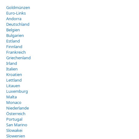
Goldmünzen
Euro-Links
Andorra
Deutschland
Belgien
Bulgarien
Estland
Finnland
Frankreich
Griechenland
Irland
Italien
Kroatien
Lettland
Litauen
Luxemburg
Malta
Monaco
Niederlande
Österreich
Portugal
San Marino
Slowakei
Slowenien