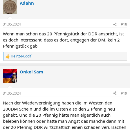
Nominal zwischen der "10" und "50" im Umlauf hatten, sodass der
Adahn
k
"20" in Form von 20-Euro-Cent durchaus wieder Anklang fand und
t
verwendet wurde.
i
o
n
31.05.2024
#18
e
n
Wenn man schon das 20 Pfennigstück der DDR anspricht, ist
:
es doch interessant, dass es dort, entgegen der DM, kein 2
Pfennigstück gab.
Heinz-Rudolf
R
e
a
Onkel Sam
k
t
i
o
n
31.05.2024
#19
e
n
Nach der Wiedervereinigung haben die im Westen den
:
200DM Schein und die im Osten also den 2 Pfennig neu
gehabt. Und die 20 Pfennig hätte man eigentlich auch
beleben können oder hatte man Angst das manche dann mit
der 20 Pfennig DDR wirtschaftlich einen schaden verursachen