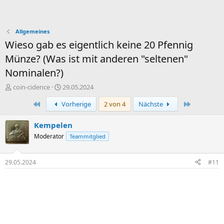
Allgemeines
Wieso gab es eigentlich keine 20 Pfennig
Münze? (Was ist mit anderen "seltenen"
Nominalen?)
E
E
coin-cidence
29.05.2024
r
r
Erste
Letzte
Vorherige
2 von 4
Nächste
s
s
t
t
e
e
Kempelen
l
l
Moderator
Teammitglied
l
l
e
t
r
a
29.05.2024
#11
m