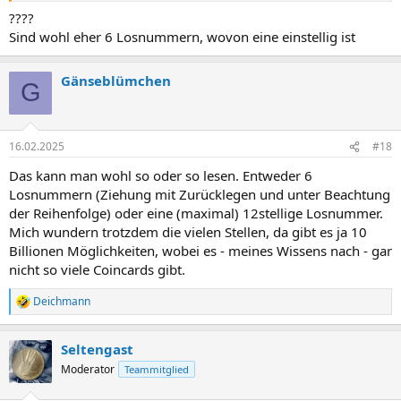
????
Sind wohl eher 6 Losnummern, wovon eine einstellig ist
Gänseblümchen
G
16.02.2025
#18
Das kann man wohl so oder so lesen. Entweder 6
Losnummern (Ziehung mit Zurücklegen und unter Beachtung
der Reihenfolge) oder eine (maximal) 12stellige Losnummer.
Mich wundern trotzdem die vielen Stellen, da gibt es ja 10
Billionen Möglichkeiten, wobei es - meines Wissens nach - gar
nicht so viele Coincards gibt.
Deichmann
R
e
a
Seltengast
k
t
Moderator
Teammitglied
i
o