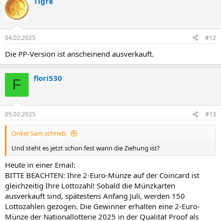
Tigre
k
t
i
o
n
04.02.2025
#12
e
n
Die PP-Version ist anscheinend ausverkauft.
:
flori530
F
05.02.2025
#13
Onkel Sam schrieb:
Und steht es jetzt schon fest wann die Ziehung ist?
Heute in einer Email:
BITTE BEACHTEN: Ihre 2-Euro-Münze auf der Coincard ist
gleichzeitig Ihre Lottozahl! Sobald die Münzkarten
ausverkauft sind, spätestens Anfang Juli, werden 150
Lottozahlen gezogen. Die Gewinner erhalten eine 2-Euro-
Münze der Nationallotterie 2025 in der Qualität Proof als