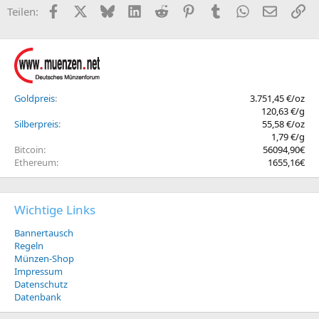
Facebook
X (Twitter)
Bluesky
LinkedIn
Reddit
Pinterest
Tumblr
WhatsApp
E-Mail
Li
Teilen:
Goldpreis
3.751,45 €/oz
120,63 €/g
Silberpreis
55,58 €/oz
1,79 €/g
Bitcoin
56094,90€
Ethereum
1655,16€
Wichtige Links
Bannertausch
Regeln
Münzen-Shop
Impressum
Datenschutz
Datenbank