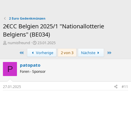
2 Euro Gedenkmünzen
2€CC Belgien 2025/1 "Nationallotterie
Belgiens" (BE034)
E
E
numisfreund
23.01.2025
r
r
Erste
Letzte
Vorherige
2 von 3
Nächste
s
s
t
t
e
e
patopato
P
l
l
Foren - Sponsor
l
l
e
t
r
a
27.01.2025
#11
m