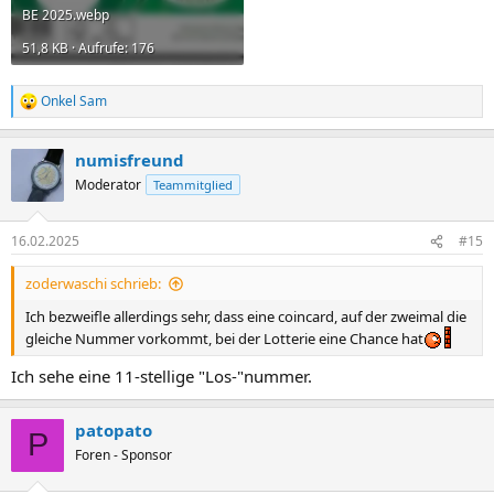
BE 2025.webp
51,8 KB · Aufrufe: 176
Onkel Sam
R
e
a
numisfreund
k
t
Moderator
Teammitglied
i
o
n
16.02.2025
#15
e
n
zoderwaschi schrieb:
:
Ich bezweifle allerdings sehr, dass eine coincard, auf der zweimal die
gleiche Nummer vorkommt, bei der Lotterie eine Chance hat
Ich sehe eine 11-stellige "Los-"nummer.
patopato
P
Foren - Sponsor