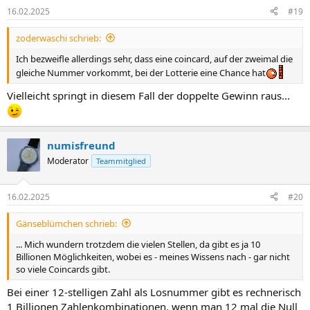
n
16.02.2025
#19
e
n
zoderwaschi schrieb:
:
Ich bezweifle allerdings sehr, dass eine coincard, auf der zweimal die
gleiche Nummer vorkommt, bei der Lotterie eine Chance hat
Vielleicht springt in diesem Fall der doppelte Gewinn raus...
numisfreund
Moderator
Teammitglied
16.02.2025
#20
Gänseblümchen schrieb:
... Mich wundern trotzdem die vielen Stellen, da gibt es ja 10
Billionen Möglichkeiten, wobei es - meines Wissens nach - gar nicht
so viele Coincards gibt.
Bei einer 12-stelligen Zahl als Losnummer gibt es rechnerisch
1 Billionen Zahlenkombinationen, wenn man 12 mal die Null