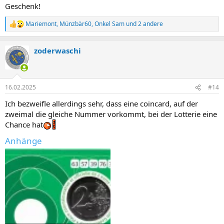
Geschenk!
Mariemont
,
Münzbär60
,
Onkel Sam
und 2 andere
R
e
a
zoderwaschi
k
t
i
o
n
16.02.2025
#14
e
n
Ich bezweifle allerdings sehr, dass eine coincard, auf der
:
zweimal die gleiche Nummer vorkommt, bei der Lotterie eine
Chance hat
Anhänge