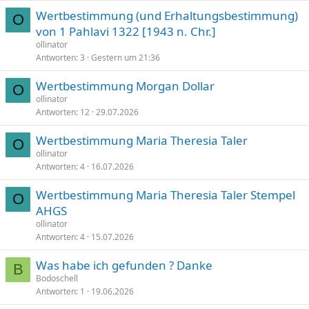
e
p
Wertbestimmung (und Erhaltungsbestimmung)
r
i
O
von 1 Pahlavi 1322 [1943 n. Chr.]
r
n
ollinator
t
n
Antworten
3
Gestern um 21:36
t
Wertbestimmung Morgan Dollar
O
ollinator
Antworten
12
29.07.2026
Wertbestimmung Maria Theresia Taler
O
ollinator
Antworten
4
16.07.2026
Wertbestimmung Maria Theresia Taler Stempel
O
AHGS
ollinator
Antworten
4
15.07.2026
Was habe ich gefunden ? Danke
B
Bodoschell
Antworten
1
19.06.2026