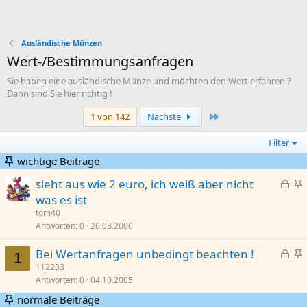
Ausländische Münzen
Wert-/Bestimmungsanfragen
Sie haben eine ausländische Münze und möchten den Wert erfahren ?
Dann sind Sie hier richtig !
Letzte
1 von 142
Nächste
Filter
wichtige Beiträge
G
sieht aus wie 2 euro, ich weiß aber nicht
e
n
was es ist
s
g
tom40
p
e
Antworten
0
26.03.2006
e
p
G
Bei Wertanfragen unbedingt beachten !
r
i
1
e
n
112233
r
n
Antworten
0
04.10.2005
s
g
t
n
p
e
t
normale Beiträge