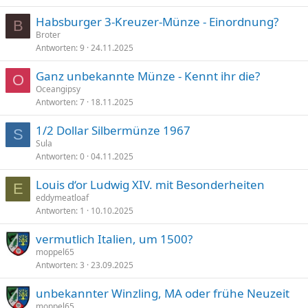
Habsburger 3-Kreuzer-Münze - Einordnung?
B
Broter
Antworten
9
24.11.2025
Ganz unbekannte Münze - Kennt ihr die?
O
Oceangipsy
Antworten
7
18.11.2025
1/2 Dollar Silbermünze 1967
S
Sula
Antworten
0
04.11.2025
Louis d‘or Ludwig XIV. mit Besonderheiten
E
eddymeatloaf
Antworten
1
10.10.2025
vermutlich Italien, um 1500?
moppel65
Antworten
3
23.09.2025
unbekannter Winzling, MA oder frühe Neuzeit
moppel65