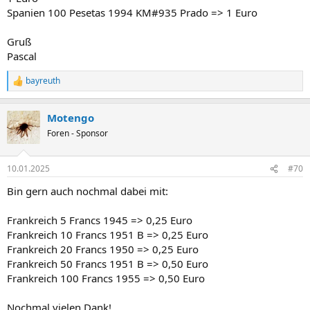
Spanien 100 Pesetas 1994 KM#935 Prado => 1 Euro
Gruß
Pascal
bayreuth
R
e
a
Motengo
k
t
Foren - Sponsor
i
o
n
10.01.2025
#70
e
n
Bin gern auch nochmal dabei mit:
:
Frankreich 5 Francs 1945 => 0,25 Euro
Frankreich 10 Francs 1951 B => 0,25 Euro
Frankreich 20 Francs 1950 => 0,25 Euro
Frankreich 50 Francs 1951 B => 0,50 Euro
Frankreich 100 Francs 1955 => 0,50 Euro
Nochmal vielen Dank!