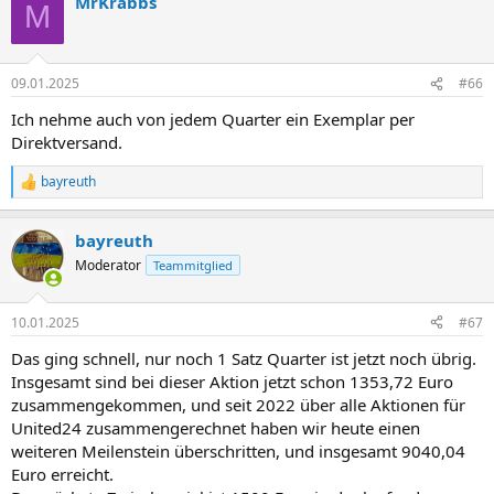
MrKrabbs
k
M
t
i
o
n
09.01.2025
#66
e
n
Ich nehme auch von jedem Quarter ein Exemplar per
:
Direktversand.
bayreuth
R
e
a
bayreuth
k
t
Moderator
Teammitglied
i
o
n
10.01.2025
#67
e
n
Das ging schnell, nur noch 1 Satz Quarter ist jetzt noch übrig.
:
Insgesamt sind bei dieser Aktion jetzt schon 1353,72 Euro
zusammengekommen, und seit 2022 über alle Aktionen für
United24 zusammengerechnet haben wir heute einen
weiteren Meilenstein überschritten, und insgesamt 9040,04
Euro erreicht.