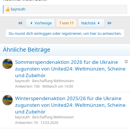
bayreuth
R
e
a
Erste
Letzte
Vorherige
7 von 11
Nächste
k
t
Du musst dich einloggen oder registrieren, um hier zu antworten.
i
o
n
Ähnliche Beiträge
e
n
:
Sommerspendenaktion 2026 für die Ukraine
n
zugunsten von United24: Weltmünzen, Scheine
g
und Zubehör
e
bayreuth
Beschaffung Weltmünzen
p
Antworten
106
Mittwoch um 14:00
i
Winterspendenaktion 2025/26 für die Ukraine
n
n
zugunsten von United24: Weltmünzen, Scheine
t
und Zubehör
bayreuth
Beschaffung Weltmünzen
Antworten
74
13.03.2026