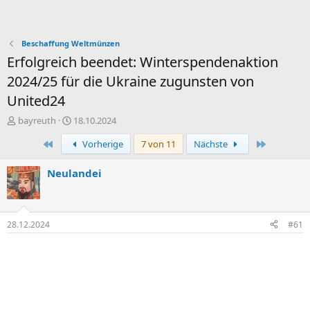
Beschaffung Weltmünzen
Erfolgreich beendet: Winterspendenaktion
2024/25 für die Ukraine zugunsten von
United24
E
E
bayreuth
18.10.2024
r
r
Erste
Letzte
Vorherige
7 von 11
Nächste
s
s
t
t
e
e
Neulandei
l
l
l
l
e
t
r
a
28.12.2024
#61
m