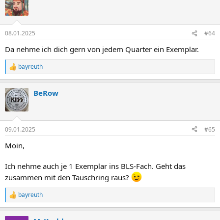
t
i
o
n
08.01.2025
#64
e
n
Da nehme ich dich gern von jedem Quarter ein Exemplar.
:
bayreuth
R
e
a
BeRow
k
t
i
o
n
09.01.2025
#65
e
n
Moin,
:
Ich nehme auch je 1 Exemplar ins BLS-Fach. Geht das
zusammen mit den Tauschring raus?
bayreuth
R
e
a