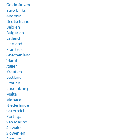
Goldmünzen
Euro-Links
Andorra
Deutschland
Belgien
Bulgarien
Estland
Finnland
Frankreich
Griechenland
Irland
Italien
Kroatien
Lettland
Litauen
Luxemburg
Malta
Monaco
Niederlande
Österreich
Portugal
San Marino
Slowakei
Slowenien
Spanien