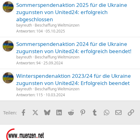
Sommerspendenaktion 2025 für die Ukraine
zugunsten von United24: erfolgreich
abgeschlossen
bayreuth
Beschaffung Weltmünzen
Antworten
104
05.10.2025
Sommerspendenaktion 2024 für die Ukraine
zugunsten von United24: erfolgreich beendet!
bayreuth
Beschaffung Weltmünzen
Antworten
94
25.09.2024
Winterspendenaktion 2023/24 für die Ukraine
zugunsten von United24: Erfolgreich beendet
bayreuth
Beschaffung Weltmünzen
Antworten
115
10.03.2024
Facebook
X (Twitter)
Bluesky
LinkedIn
Reddit
Pinterest
Tumblr
WhatsApp
E-Mail
Li
Teilen: