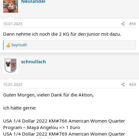
Neulandei
10.01.2025
#68
Dann nehme ich noch die 2 KG für den Junior mit dazu.
bayreuth
R
e
a
schnullsch
k
t
i
o
n
10.01.2025
#69
e
n
Guten Morgen, vielen Dank für die Aktion,
:
ich hätte gerne:
USA 1/4 Dollar 2022 KM#766 American Women Quarter
Program – Maya Angelou => 1 Euro
USA 1/4 Dollar 2022 KM#769 American Women Quarter