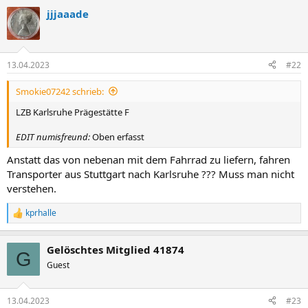
jjjaaade
13.04.2023
#22
Smokie07242 schrieb:
LZB Karlsruhe Prägestätte F
EDIT numisfreund:
Oben erfasst
Anstatt das von nebenan mit dem Fahrrad zu liefern, fahren
Transporter aus Stuttgart nach Karlsruhe ??? Muss man nicht
verstehen.
kprhalle
R
e
a
Gelöschtes Mitglied 41874
k
G
t
Guest
i
o
n
13.04.2023
#23
e