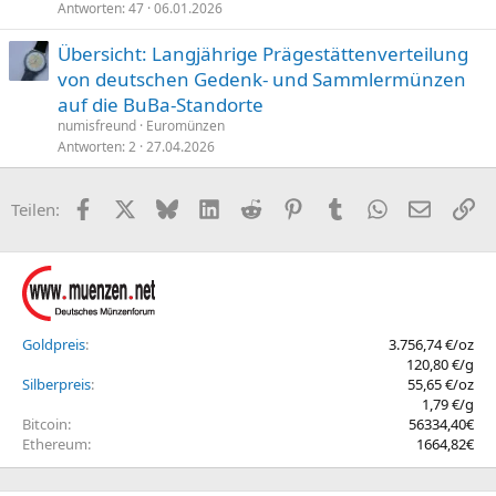
Antworten
47
06.01.2026
Übersicht: Langjährige Prägestättenverteilung
von deutschen Gedenk- und Sammlermünzen
auf die BuBa-Standorte
numisfreund
Euromünzen
Antworten
2
27.04.2026
Facebook
X (Twitter)
Bluesky
LinkedIn
Reddit
Pinterest
Tumblr
WhatsApp
E-Mail
Li
Teilen:
Goldpreis
3.756,74 €/oz
120,80 €/g
Silberpreis
55,65 €/oz
1,79 €/g
Bitcoin
56334,40€
Ethereum
1664,82€