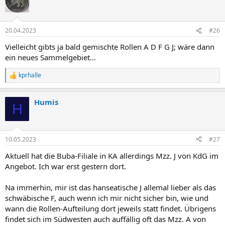
t
i
o
n
20.04.2023
#26
e
n
Vielleicht gibts ja bald gemischte Rollen A D F G J; wäre dann
:
ein neues Sammelgebiet...
kprhalle
R
e
a
Humis
k
H
t
i
o
n
10.05.2023
#27
e
n
Aktuell hat die Buba-Filiale in KA allerdings Mzz. J von KdG im
:
Angebot. Ich war erst gestern dort.
Na immerhin, mir ist das hanseatische J allemal lieber als das
schwäbische F, auch wenn ich mir nicht sicher bin, wie und
wann die Rollen-Aufteilung dort jeweils statt findet. Übrigens
findet sich im Südwesten auch auffällig oft das Mzz. A von