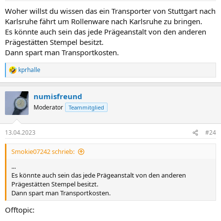
n
Woher willst du wissen das ein Transporter von Stuttgart nach
:
Karlsruhe fährt um Rollenware nach Karlsruhe zu bringen.
Es könnte auch sein das jede Prägeanstalt von den anderen
Prägestätten Stempel besitzt.
Dann spart man Transportkosten.
kprhalle
R
e
a
numisfreund
k
t
Moderator
Teammitglied
i
o
n
13.04.2023
#24
e
n
Smokie07242 schrieb:
:
...
Es könnte auch sein das jede Prägeanstalt von den anderen
Prägestätten Stempel besitzt.
Dann spart man Transportkosten.
Offtopic: