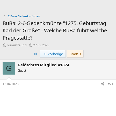
2 Euro Gedenkmünzen
BuBa: 2-€-Gedenkmünze "1275. Geburtstag
Karl der Große" - Welche BuBa führt welche
Prägestätte?
E
E
numisfreund
27.03.2023
r
r
Erste
Vorherige
3 von 3
s
s
t
t
e
e
Gelöschtes Mitglied 41874
G
l
l
Guest
l
l
e
t
r
a
13.04.2023
#21
m