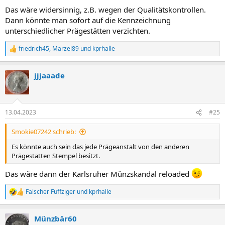
Das wäre widersinnig, z.B. wegen der Qualitätskontrollen.
Dann könnte man sofort auf die Kennzeichnung
unterschiedlicher Prägestätten verzichten.
friedrich45
,
Marzel89
und
kprhalle
R
e
a
jjjaaade
k
t
i
o
n
13.04.2023
#25
e
n
Smokie07242 schrieb:
:
Es könnte auch sein das jede Prägeanstalt von den anderen
Prägestätten Stempel besitzt.
Das wäre dann der Karlsruher Münzskandal reloaded
Falscher Fuffziger
und
kprhalle
R
e
a
Münzbär60
k