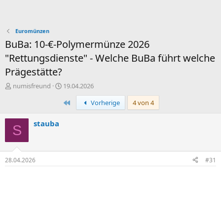
Euromünzen
BuBa: 10-€-Polymermünze 2026
"Rettungsdienste" - Welche BuBa führt welche
Prägestätte?
E
E
numisfreund
19.04.2026
r
r
Erste
Vorherige
4 von 4
s
s
t
t
e
e
stauba
S
l
l
l
l
e
t
r
a
28.04.2026
#31
m