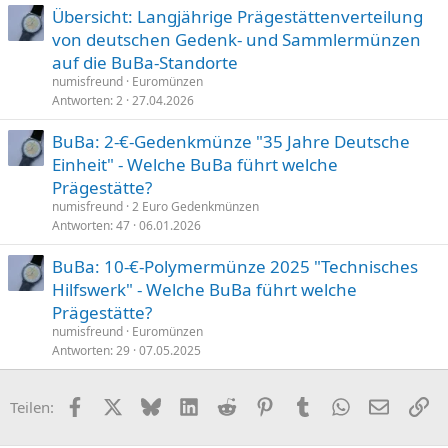
Übersicht: Langjährige Prägestättenverteilung
von deutschen Gedenk- und Sammlermünzen
auf die BuBa-Standorte
numisfreund
Euromünzen
Antworten
2
27.04.2026
BuBa: 2-€-Gedenkmünze "35 Jahre Deutsche
Einheit" - Welche BuBa führt welche
Prägestätte?
numisfreund
2 Euro Gedenkmünzen
Antworten
47
06.01.2026
BuBa: 10-€-Polymermünze 2025 "Technisches
Hilfswerk" - Welche BuBa führt welche
Prägestätte?
numisfreund
Euromünzen
Antworten
29
07.05.2025
Facebook
X (Twitter)
Bluesky
LinkedIn
Reddit
Pinterest
Tumblr
WhatsApp
E-Mail
Li
Teilen: