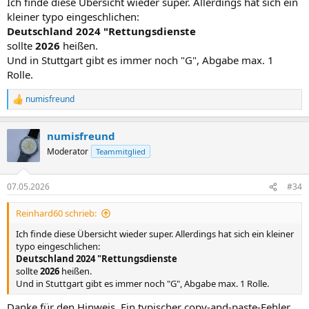
Ich finde diese Übersicht wieder super. Allerdings hat sich ein
kleiner typo eingeschlichen:
Deutschland 2024 "Rettungsdienste
sollte
2026
heißen.
Und in Stuttgart gibt es immer noch "G", Abgabe max. 1
Rolle.
numisfreund
R
e
a
numisfreund
k
t
Moderator
Teammitglied
i
o
n
07.05.2026
#34
e
n
Reinhard60 schrieb:
:
Ich finde diese Übersicht wieder super. Allerdings hat sich ein kleiner
typo eingeschlichen:
Deutschland 2024 "Rettungsdienste
sollte
2026
heißen.
Und in Stuttgart gibt es immer noch "G", Abgabe max. 1 Rolle.
Danke für den Hinweis. Ein typischer copy-and-paste-Fehler