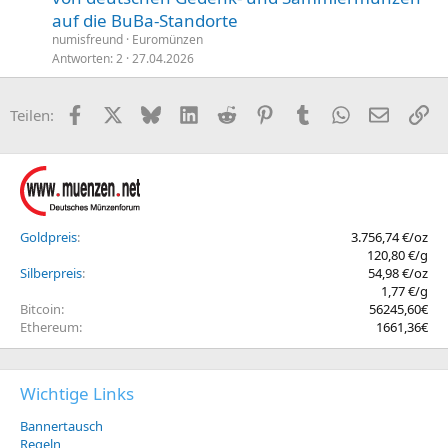
auf die BuBa-Standorte
numisfreund
Euromünzen
Antworten
2
27.04.2026
Facebook
X (Twitter)
Bluesky
LinkedIn
Reddit
Pinterest
Tumblr
WhatsApp
E-Mail
Li
Teilen:
Goldpreis
3.756,74 €/oz
120,80 €/g
Silberpreis
54,98 €/oz
1,77 €/g
Bitcoin
56245,60€
Ethereum
1661,36€
Wichtige Links
Bannertausch
Regeln