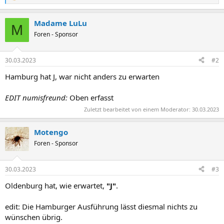
e
a
Madame LuLu
k
M
t
Foren - Sponsor
i
o
n
30.03.2023
#2
e
n
Hamburg hat J, war nicht anders zu erwarten
:
EDIT numisfreund:
Oben erfasst
Zuletzt bearbeitet von einem Moderator:
30.03.2023
Motengo
Foren - Sponsor
30.03.2023
#3
Oldenburg hat, wie erwartet,
"J"
.
edit: Die Hamburger Ausführung lässt diesmal nichts zu
wünschen übrig.