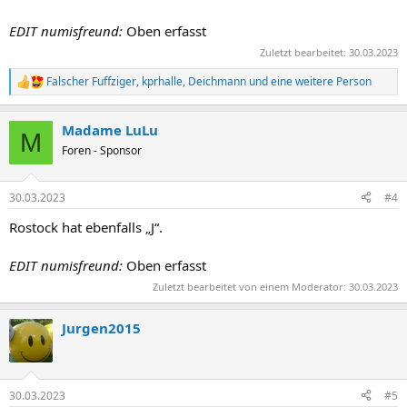
EDIT numisfreund:
Oben erfasst
Zuletzt bearbeitet:
30.03.2023
Falscher Fuffziger
,
kprhalle
,
Deichmann
und eine weitere Person
R
e
a
Madame LuLu
k
M
t
Foren - Sponsor
i
o
n
30.03.2023
#4
e
n
Rostock hat ebenfalls „J“.
:
EDIT numisfreund:
Oben erfasst
Zuletzt bearbeitet von einem Moderator:
30.03.2023
Jurgen2015
30.03.2023
#5