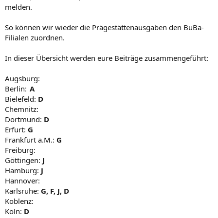
melden.
So können wir wieder die Prägestättenausgaben den BuBa-
Filialen zuordnen.
In dieser Übersicht werden eure Beiträge zusammengeführt:
Augsburg:
Berlin:
A
Bielefeld:
D
Chemnitz:
Dortmund:
D
Erfurt:
G
Frankfurt a.M.:
G
Freiburg:
Göttingen:
J
Hamburg:
J
Hannover:
Karlsruhe:
G, F, J, D
Koblenz:
Köln:
D