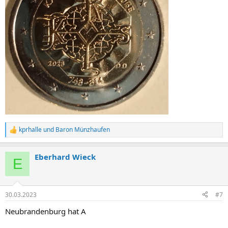
kprhalle
und
Baron Münzhaufen
R
e
a
Eberhard Wieck
k
E
t
i
o
n
30.03.2023
#7
e
n
Neubrandenburg hat A
: