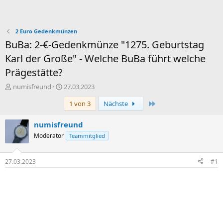
2 Euro Gedenkmünzen
BuBa: 2-€-Gedenkmünze "1275. Geburtstag
Karl der Große" - Welche BuBa führt welche
Prägestätte?
E
E
numisfreund
27.03.2023
r
r
Letzte
1 von 3
Nächste
s
s
t
t
e
e
numisfreund
l
l
Moderator
Teammitglied
l
l
e
t
r
a
27.03.2023
#1
m