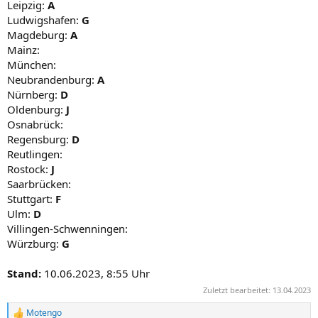
Leipzig:
A
Ludwigshafen:
G
Magdeburg:
A
Mainz:
München:
Neubrandenburg:
A
Nürnberg:
D
Oldenburg:
J
Osnabrück:
Regensburg:
D
Reutlingen:
Rostock:
J
Saarbrücken:
Stuttgart:
F
Ulm:
D
Villingen-Schwenningen:
Würzburg:
G
Stand:
10.06.2023, 8:55 Uhr
Zuletzt bearbeitet:
13.04.2023
Motengo
R