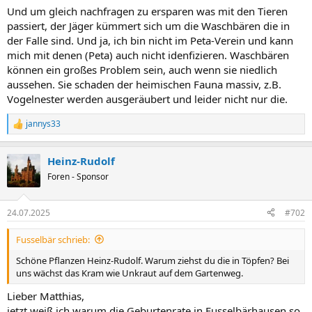
Und um gleich nachfragen zu ersparen was mit den Tieren
passiert, der Jäger kümmert sich um die Waschbären die in
der Falle sind. Und ja, ich bin nicht im Peta-Verein und kann
mich mit denen (Peta) auch nicht idenfizieren. Waschbären
können ein großes Problem sein, auch wenn sie niedlich
aussehen. Sie schaden der heimischen Fauna massiv, z.B.
Vogelnester werden ausgeräubert und leider nicht nur die.
jannys33
R
e
a
Heinz-Rudolf
k
t
Foren - Sponsor
i
o
n
24.07.2025
#702
e
n
Fusselbär schrieb:
:
Schöne Pflanzen Heinz-Rudolf. Warum ziehst du die in Töpfen? Bei
uns wächst das Kram wie Unkraut auf dem Gartenweg.
Lieber Matthias,
jetzt weiß ich warum die Geburtenrate in Fusselbärhausen so