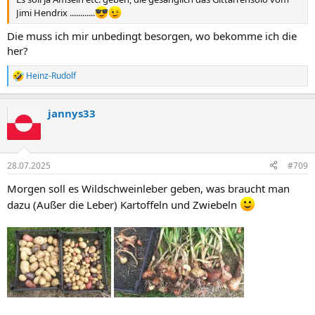
Jimi Hendrix ............
Die muss ich mir unbedingt besorgen, wo bekomme ich die
her?
Heinz-Rudolf
R
e
a
jannys33
k
t
i
o
n
28.07.2025
#709
e
n
Morgen soll es Wildschweinleber geben, was braucht man
:
dazu (Außer die Leber) Kartoffeln und Zwiebeln