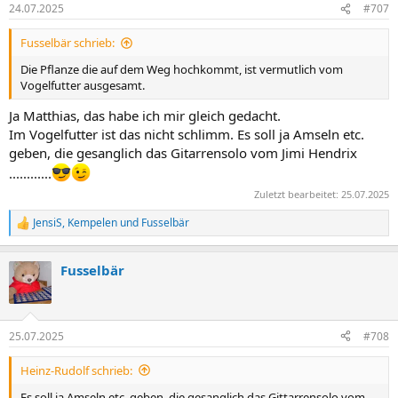
n
24.07.2025
#707
e
n
Fusselbär schrieb:
:
Die Pflanze die auf dem Weg hochkommt, ist vermutlich vom
Vogelfutter ausgesamt.
Ja Matthias, das habe ich mir gleich gedacht.
Im Vogelfutter ist das nicht schlimm. Es soll ja Amseln etc.
geben, die gesanglich das Gitarrensolo vom Jimi Hendrix
............
Zuletzt bearbeitet:
25.07.2025
JensiS
,
Kempelen
und
Fusselbär
R
e
a
Fusselbär
k
t
i
o
n
25.07.2025
#708
e
n
Heinz-Rudolf schrieb:
:
Es soll ja Amseln etc. geben, die gesanglich das Gittarrensolo vom