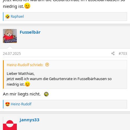
niedrig ist.
Raphael
R
e
a
Fusselbär
k
t
i
o
n
24.07.2025
#703
e
n
Heinz-Rudolf schrieb:
:
Lieber Matthias,
jetzt weiß ich warum die Geburtenrate in Fusselbärhausen so
niedrig ist.
An mir liegts nicht.
Heinz-Rudolf
R
e
a
jannys33
k
t
i