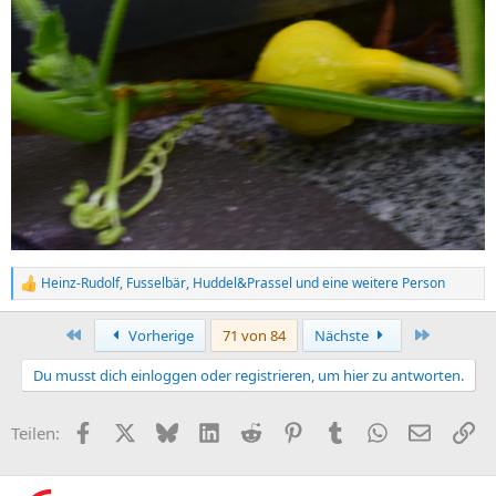
Heinz-Rudolf
,
Fusselbär
,
Huddel&Prassel
und eine weitere Person
R
e
a
Erste
Letzte
Vorherige
71 von 84
Nächste
k
t
Du musst dich einloggen oder registrieren, um hier zu antworten.
i
o
n
Facebook
X (Twitter)
Bluesky
LinkedIn
Reddit
Pinterest
Tumblr
WhatsApp
E-Mail
Li
Teilen:
e
n
: