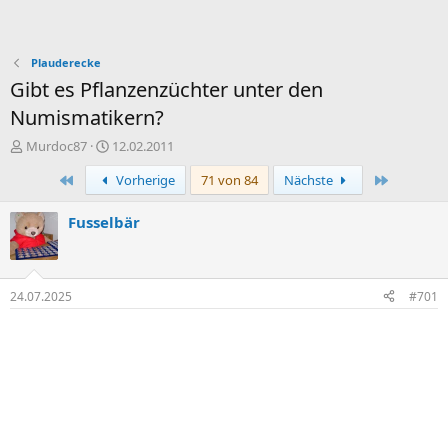
Plauderecke
Gibt es Pflanzenzüchter unter den
Numismatikern?
E
E
Murdoc87
12.02.2011
r
r
Erste
Letzte
Vorherige
71 von 84
Nächste
s
s
t
t
e
e
Fusselbär
l
l
l
l
e
t
r
a
24.07.2025
#701
m