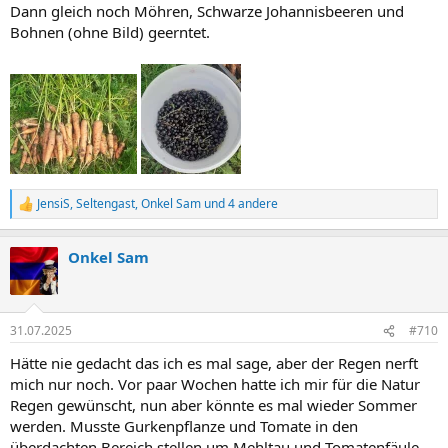
Dann gleich noch Möhren, Schwarze Johannisbeeren und
Bohnen (ohne Bild) geerntet.
JensiS
,
Seltengast
,
Onkel Sam
und 4 andere
R
e
a
Onkel Sam
k
t
i
o
n
31.07.2025
#710
e
n
Hätte nie gedacht das ich es mal sage, aber der Regen nerft
:
mich nur noch. Vor paar Wochen hatte ich mir für die Natur
Regen gewünscht, nun aber könnte es mal wieder Sommer
werden. Musste Gurkenpflanze und Tomate in den
überdachten Bereich stellen um Mehltau und Tomatenfäule