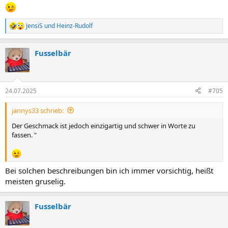
JensiS
und
Heinz-Rudolf
R
e
a
Fusselbär
k
t
i
o
n
24.07.2025
#705
e
n
jannys33 schrieb:
:
Der Geschmack ist jedoch einzigartig und schwer in Worte zu
fassen. "
Bei solchen beschreibungen bin ich immer vorsichtig, heißt
meisten gruselig.
Fusselbär