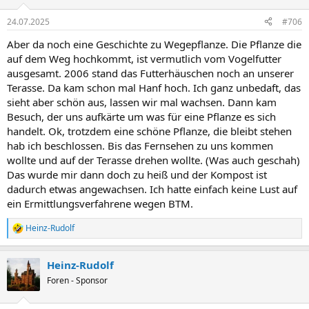
24.07.2025
#706
Aber da noch eine Geschichte zu Wegepflanze. Die Pflanze die
auf dem Weg hochkommt, ist vermutlich vom Vogelfutter
ausgesamt. 2006 stand das Futterhäuschen noch an unserer
Terasse. Da kam schon mal Hanf hoch. Ich ganz unbedaft, das
sieht aber schön aus, lassen wir mal wachsen. Dann kam
Besuch, der uns aufkärte um was für eine Pflanze es sich
handelt. Ok, trotzdem eine schöne Pflanze, die bleibt stehen
hab ich beschlossen. Bis das Fernsehen zu uns kommen
wollte und auf der Terasse drehen wollte. (Was auch geschah)
Das wurde mir dann doch zu heiß und der Kompost ist
dadurch etwas angewachsen. Ich hatte einfach keine Lust auf
ein Ermittlungsverfahrene wegen BTM.
Heinz-Rudolf
R
e
a
Heinz-Rudolf
k
t
Foren - Sponsor
i
o