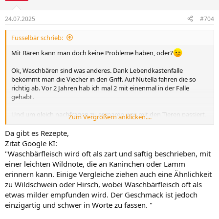
o
n
24.07.2025
#704
e
n
Fusselbär schrieb:
:
Mit Bären kann man doch keine Probleme haben, oder?
Ok, Waschbären sind was anderes. Dank Lebendkastenfalle
bekommt man die Viecher in den Griff. Auf Nutella fahren die so
richtig ab. Vor 2 Jahren hab ich mal 2 mit einenmal in der Falle
gehabt.
Und um gleich nachfragen zu ersparen was mit den Tieren passiert,
Zum Vergrößern anklicken....
der Jäger kümmert sich um die Waschbären die in der Falle sind.
Und ja, ich bin nicht im Peta-Verein und kann mich mit denen (Peta)
Da gibt es Rezepte,
auch nicht idenfizieren. Waschbären können ein großes Problem
Zitat Google KI:
sein, auch wenn sie niedlich aussehen. Sie schaden der heimischen
"Waschbärfleisch wird oft als zart und saftig beschrieben, mit
Fauna massiv, z.B. Vogelnester werden ausgeräubert und leider
einer leichten Wildnote, die an Kaninchen oder Lamm
nicht nur die.
erinnern kann. Einige Vergleiche ziehen auch eine Ähnlichkeit
zu Wildschwein oder Hirsch, wobei Waschbärfleisch oft als
etwas milder empfunden wird. Der Geschmack ist jedoch
einzigartig und schwer in Worte zu fassen. "