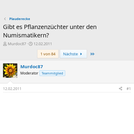
Plauderecke
Gibt es Pflanzenzüchter unter den
Numismatikern?
E
E
Murdoc87
12.02.2011
r
r
Letzte
1 von 84
Nächste
s
s
t
t
e
e
Murdoc87
l
l
Moderator
Teammitglied
l
l
e
t
r
a
12.02.2011
#1
m