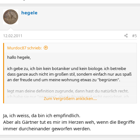
hegele
12.02.2011
#5
Murdoc87 schrieb:
hallo hegele,
ich gebe zu, ich bin kein botaniker und kein biologe. ich betreibe
dass ganze auch nicht im großen stil, sondern einfach nur aus spaß
an der freude und um meine wohnung etwas zu "begrünen".
legt man deine definition zugrunde, dann hast du natürlich recht.
ich habe sie nur "gezogen", also kultiviert und nicht gezüchtet. ich
Zum Vergrößern anklicken....
denke aber ein jeder wird wissen und verstehen, auf was ich hinaus
wollte!
Ja, ich weiss, da bin ich empfindlich.
um ganz ehrlich zu sein, habe ich eigentlich nur die kerne/samen
Aber als Gärtner tut es mir im Herzen weh, wenn die Begriffe
getrocknet, eingepflanzt und regelmäßig gegossen. gewachsen
immer durcheinander geworfen werden.
sind sie dann ganz von allein!