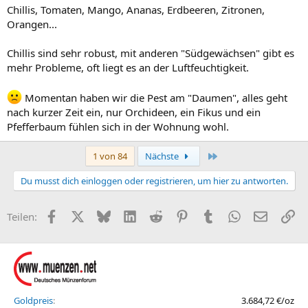
Chillis, Tomaten, Mango, Ananas, Erdbeeren, Zitronen,
Orangen...
Chillis sind sehr robust, mit anderen "Südgewächsen" gibt es
mehr Probleme, oft liegt es an der Luftfeuchtigkeit.
Momentan haben wir die Pest am "Daumen", alles geht
nach kurzer Zeit ein, nur Orchideen, ein Fikus und ein
Pfefferbaum fühlen sich in der Wohnung wohl.
Letzte
1 von 84
Nächste
Du musst dich einloggen oder registrieren, um hier zu antworten.
Facebook
X (Twitter)
Bluesky
LinkedIn
Reddit
Pinterest
Tumblr
WhatsApp
E-Mail
Li
Teilen:
Goldpreis
3.684,72 €/oz