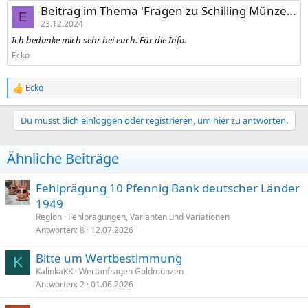
Beitrag im Thema 'Fragen zu Schilling Münzen.'
E
23.12.2024
Ich bedanke mich sehr bei euch. Für die Info.
Ecko
Ecko
R
e
a
Du musst dich einloggen oder registrieren, um hier zu antworten.
k
t
i
Ähnliche Beiträge
o
n
e
Fehlprägung 10 Pfennig Bank deutscher Länder
n
1949
:
Regloh
Fehlprägungen, Varianten und Variationen
Antworten
8
12.07.2026
Bitte um Wertbestimmung
K
KalinkaKK
Wertanfragen Goldmünzen
Antworten
2
01.06.2026