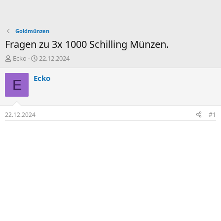
Goldmünzen
Fragen zu 3x 1000 Schilling Münzen.
E
E
Ecko
22.12.2024
r
r
s
s
Ecko
E
t
t
e
e
l
l
l
l
22.12.2024
#1
e
t
r
a
m