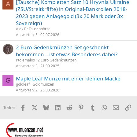
[Tausche] Kompletten Satz 10 Hryvnia Ukraine
A
(ZSU/Streitkräfte) in Original-Bankrollen 2018-
2023 gegen Anlagegold (3x 20 Mark oder 3x
Sovereign)
Alex F
Tauschbörse
Antworten
5
02.07.2026
2-Euro-Gedenkmünzen-Set geschenkt
bekommen – ist etwas Besonderes dabei?
Ptolemaios
2 Euro Gedenkmünzen
Antworten
3
21.09.2025
Maple Leaf Münze mit einer kleinen Macke
G
goldleaf
Goldmünzen
Antworten
2
25.03.2026
Facebook
X (Twitter)
Bluesky
LinkedIn
Reddit
Pinterest
Tumblr
WhatsApp
E-Mail
Li
Teilen: