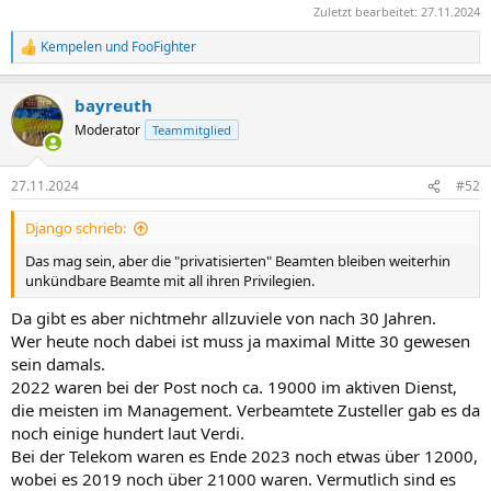
Zuletzt bearbeitet:
27.11.2024
Kempelen
und
FooFighter
R
e
a
bayreuth
k
t
Moderator
Teammitglied
i
o
n
27.11.2024
#52
e
n
Django schrieb:
:
Das mag sein, aber die "privatisierten" Beamten bleiben weiterhin
unkündbare Beamte mit all ihren Privilegien.
Da gibt es aber nichtmehr allzuviele von nach 30 Jahren.
Wer heute noch dabei ist muss ja maximal Mitte 30 gewesen
sein damals.
2022 waren bei der Post noch ca. 19000 im aktiven Dienst,
die meisten im Management. Verbeamtete Zusteller gab es da
noch einige hundert laut Verdi.
Bei der Telekom waren es Ende 2023 noch etwas über 12000,
wobei es 2019 noch über 21000 waren. Vermutlich sind es