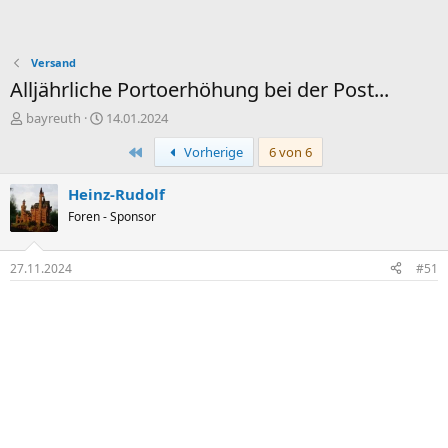
Versand
Alljährliche Portoerhöhung bei der Post...
E
E
bayreuth
14.01.2024
r
r
Erste
Vorherige
6 von 6
s
s
t
t
e
e
Heinz-Rudolf
l
l
Foren - Sponsor
l
l
e
t
r
a
27.11.2024
#51
m