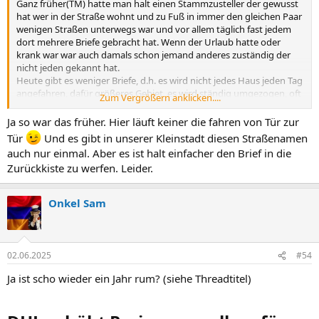
Ganz früher(TM) hatte man halt einen Stammzusteller der gewusst
hat wer in der Straße wohnt und zu Fuß in immer den gleichen Paar
wenigen Straßen unterwegs war und vor allem täglich fast jedem
dort mehrere Briefe gebracht hat. Wenn der Urlaub hatte oder
krank war war auch damals schon jemand anderes zuständig der
nicht jeden gekannt hat.
Heute gibt es weniger Briefe, d.h. es wird nicht jedes Haus jeden Tag
angefahren, dafür größeres Gebiet, es wird ständig umgezogen, oft
Zum Vergrößern anklicken....
sind an einem Briefkasten dann mehrere Namen und wenn dann
eine Adresse fehlerhaft ist geht es zurück. Ggf. will ein Zusteller der
Ja so war das früher. Hier läuft keiner die fahren von Tür zur
eh schon wenig Zeit hat wegen so einem Fehler nicht nochmal von
Tür
Und es gibt in unserer Kleinstadt diesen Straßenamen
Hausnummer 1 nach Hausnummer 16 latschen (oder alle von 11 bis
auch nur einmal. Aber es ist halt einfacher den Brief in die
19 auf den Namen überprüfen).
Zurückkiste zu werfen. Leider.
Erfahrungsgemäß: einfacher Schreibfehler bei Namen, Straße, PLZ
kommt an, falsche Hausnummer ist aber auch vor 20 Jahren
zurückgegangen, weil nicht ersichtlich ob es der Empfänger ist den
Onkel Sam
man vielleicht sogar kennt oder zufällig ein gleichnamiger
Empfänger der neu unter der anderen Hausnummer wohnt aber
noch nicht am Kasten steht. Da kann man als Zusteller nicht
anderswo hingehen und den Brief dort einwerfen nur weil der
02.06.2025
#54
Name passt, also unzustellbar und zurück an Absender.
Ja ist scho wieder ein Jahr rum? (siehe Threadtitel)