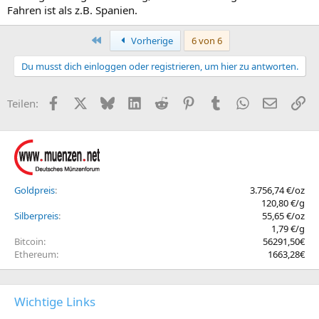
Fahren ist als z.B. Spanien.
Erste
Vorherige
6 von 6
Du musst dich einloggen oder registrieren, um hier zu antworten.
Facebook
X (Twitter)
Bluesky
LinkedIn
Reddit
Pinterest
Tumblr
WhatsApp
E-Mail
Li
Teilen:
Goldpreis
3.756,74 €/oz
120,80 €/g
Silberpreis
55,65 €/oz
1,79 €/g
Bitcoin
56291,50€
Ethereum
1663,28€
Wichtige Links