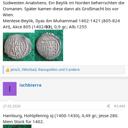
Südwesten Anatoliens. Ein Beylik im Norden beherrschten die
Osmanen. Später kamen diese dann als Großmacht bis vor
Wien.
Mentese-Beylik, Ilyas ibn Muhammad 1402-1421 (805-824
AH), Akce 805 (1402/
03
), 0,9 gr.; Alb.1255
JensiS
,
XWorbad
,
theoupolites
und 3 andere
R
e
a
ischbierra
k
I
t
i
o
n
27.05.2026
#3.449
e
n
Hamburg, Hohlpfennig oJ (1400-1430), 0,49 gr.; Jesse 280.
:
Mein Stück für 1402.