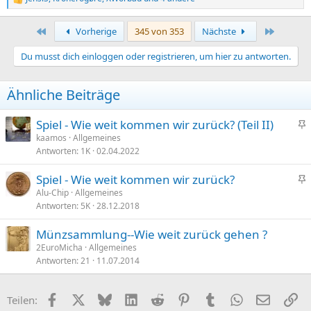
R
e
a
Erste
Letzte
Vorherige
345 von 353
Nächste
k
t
Du musst dich einloggen oder registrieren, um hier zu antworten.
i
o
n
Ähnliche Beiträge
e
n
:
Spiel - Wie weit kommen wir zurück? (Teil II)
n
kaamos
Allgemeines
Antworten
1K
02.04.2022
g
e
Spiel - Wie weit kommen wir zurück?
p
n
Alu-Chip
Allgemeines
i
Antworten
5K
28.12.2018
g
n
e
n
Münzsammlung--Wie weit zurück gehen ?
p
t
2EuroMicha
Allgemeines
i
Antworten
21
11.07.2014
n
n
t
Facebook
X (Twitter)
Bluesky
LinkedIn
Reddit
Pinterest
Tumblr
WhatsApp
E-Mail
Li
Teilen: