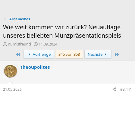
Allgemeines
Wie weit kommen wir zurück? Neuauflage
unseres beliebten Münzpräsentationspiels
E
E
numisfreund
11.09.2024
r
r
Erste
Letzte
Vorherige
345 von 353
Nächste
s
s
t
t
e
e
theoupolites
l
l
l
l
e
t
r
a
21.05.2026
#3.441
m