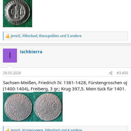
JensiS
,
XWorbad
,
theoupolites
und 3 andere
R
e
a
ischbierra
k
I
t
i
o
n
28.05.2026
#3.450
e
n
Sachsen-Meißen, Friedrich IV. 1381-1428, Fürstengroschen oJ
:
(1400-1404), Freiberg, 3 gr.; Krug 397,5. Mein tück für 1401.
JensiS
,
Kronerogøre
,
XWorbad
und 4 andere