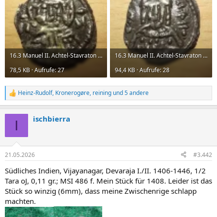
16.3 Manuel II. Achtel-Stavraton Av.webp
16.3 Manuel II. Achtel-Stavraton Rv.webp
78,5 KB · Aufrufe: 27
94,4 KB · Aufrufe: 28
Heinz-Rudolf
,
Kronerogøre
,
reining
und 5 andere
R
e
a
ischbierra
k
I
t
i
o
n
21.05.2026
#3.442
e
n
Südliches Indien, Vijayanagar, Devaraja I./II. 1406-1446, 1/2
:
Tara oJ, 0,11 gr.; MSI 486 f. Mein Stück für 1408. Leider ist das
Stück so winzig (6mm), dass meine Zwischenrige schlapp
machten.