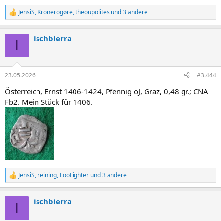
JensiS
,
Kronerogøre
,
theoupolites
und 3 andere
R
e
a
ischbierra
k
I
t
i
o
n
23.05.2026
#3.444
e
n
Österreich, Ernst 1406-1424, Pfennig oJ, Graz, 0,48 gr.; CNA
:
Fb2. Mein Stück für 1406.
JensiS
,
reining
,
FooFighter
und 3 andere
R
e
a
ischbierra
k
I
t
i