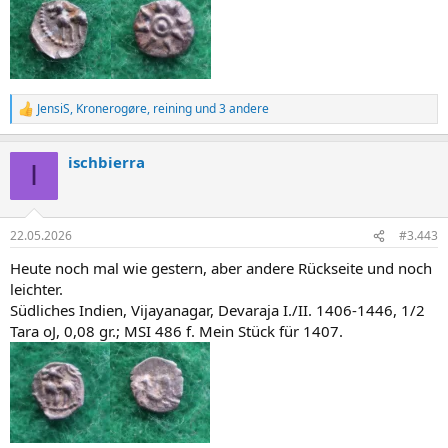
JensiS
,
Kronerogøre
,
reining
und 3 andere
R
e
a
ischbierra
k
I
t
i
o
n
22.05.2026
#3.443
e
n
Heute noch mal wie gestern, aber andere Rückseite und noch
:
leichter.
Südliches Indien, Vijayanagar, Devaraja I./II. 1406-1446, 1/2
Tara oJ, 0,08 gr.; MSI 486 f. Mein Stück für 1407.