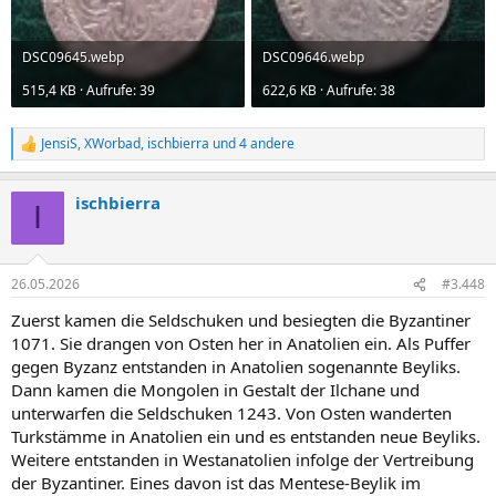
DSC09645.webp
DSC09646.webp
515,4 KB · Aufrufe: 39
622,6 KB · Aufrufe: 38
JensiS
,
XWorbad
,
ischbierra
und 4 andere
R
e
a
ischbierra
k
I
t
i
o
n
26.05.2026
#3.448
e
n
Zuerst kamen die Seldschuken und besiegten die Byzantiner
:
1071. Sie drangen von Osten her in Anatolien ein. Als Puffer
gegen Byzanz entstanden in Anatolien sogenannte Beyliks.
Dann kamen die Mongolen in Gestalt der Ilchane und
unterwarfen die Seldschuken 1243. Von Osten wanderten
Turkstämme in Anatolien ein und es entstanden neue Beyliks.
Weitere entstanden in Westanatolien infolge der Vertreibung
der Byzantiner. Eines davon ist das Mentese-Beylik im