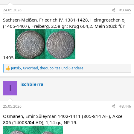
o
n
24.05.2026
#3.445
e
n
Sachsen-Meißen, Friedrich IV. 1381-1428, Helmgroschen oJ
:
(1405-1407), Freiberg, 2,58 gr.; Krug 664,2. Mein Stück für
1405.
JensiS
,
XWorbad
,
theoupolites
und 6 andere
R
e
a
ischbierra
k
I
t
i
o
n
25.05.2026
#3.446
e
n
Osmanen, Emir Süleyman 1402-1411 (805-814 AH), Akce
:
806 (14003/
04
AD), 1,14 gr.; NP 19.