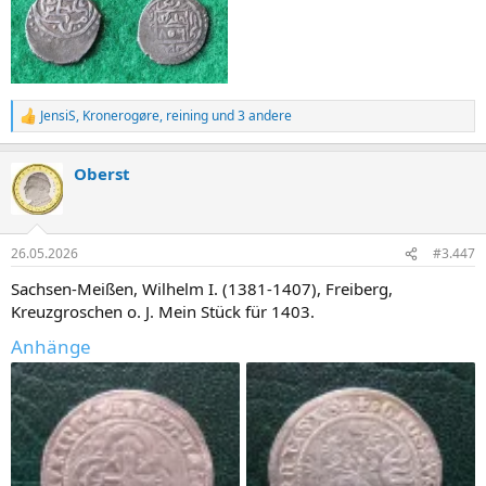
JensiS
,
Kronerogøre
,
reining
und 3 andere
R
e
a
Oberst
k
t
i
o
n
26.05.2026
#3.447
e
n
Sachsen-Meißen, Wilhelm I. (1381-1407), Freiberg,
:
Kreuzgroschen o. J. Mein Stück für 1403.
Anhänge