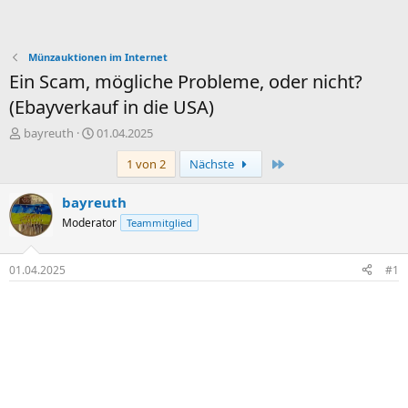
Münzauktionen im Internet
Ein Scam, mögliche Probleme, oder nicht?
(Ebayverkauf in die USA)
E
E
bayreuth
01.04.2025
r
r
Letzte
1 von 2
Nächste
s
s
t
t
e
e
bayreuth
l
l
Moderator
Teammitglied
l
l
e
t
r
a
01.04.2025
#1
m