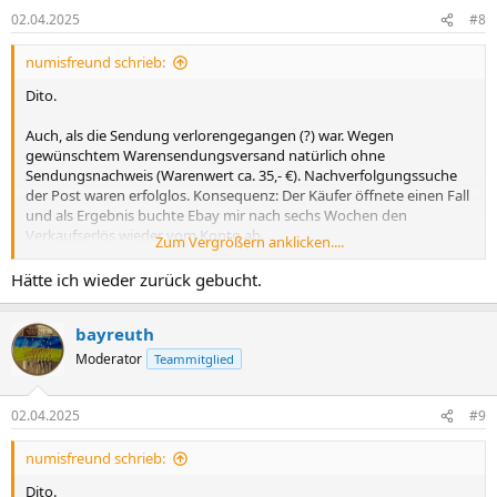
02.04.2025
#8
numisfreund schrieb:
Dito.
Auch, als die Sendung verlorengegangen (?) war. Wegen
gewünschtem Warensendungsversand natürlich ohne
Sendungsnachweis (Warenwert ca. 35,- €). Nachverfolgungssuche
der Post waren erfolglos. Konsequenz: Der Käufer öffnete einen Fall
und als Ergebnis buchte Ebay mir nach sechs Wochen den
Verkaufserlös wieder vom Konto ab.
Zum Vergrößern anklicken....
Shit happens ...
Hätte ich wieder zurück gebucht.
bayreuth
Moderator
Teammitglied
02.04.2025
#9
numisfreund schrieb:
Dito.