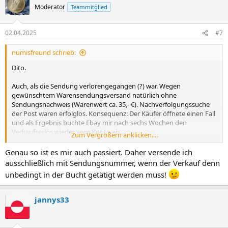
Moderator
Teammitglied
02.04.2025
#7
numisfreund schrieb:
Dito.
Auch, als die Sendung verlorengegangen (?) war. Wegen
gewünschtem Warensendungsversand natürlich ohne
Sendungsnachweis (Warenwert ca. 35,- €). Nachverfolgungssuche
der Post waren erfolglos. Konsequenz: Der Käufer öffnete einen Fall
und als Ergebnis buchte Ebay mir nach sechs Wochen den
Verkaufserlös wieder vom Konto ab.
Zum Vergrößern anklicken....
Shit happens ...
Genau so ist es mir auch passiert. Daher versende ich
ausschließlich mit Sendungsnummer, wenn der Verkauf denn
unbedingt in der Bucht getätigt werden muss!
jannys33