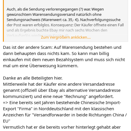
Auch, als die Sendung verlorengegangen (?) war. Wegen
gewünschtem Warensendungsversand natürlich ohne
Sendungsnachweis (Warenwert ca. 35,- €). Nachverfolgungssuche
der Post waren erfolglos. Konsequenz: Der Käufer öffnete einen Fall
und als Ergebnis buchte Ebay mir nach sechs Wochen den
Verkaufserlös wieder vom Konto ab.
Zum Vergrößern anklicken....
Shit happens ...
Das ist der andere Scam: Auf Warensendung bestehen und
dann behaupten dass nichts kam. So kann man billig
einkaufen mit dem neuen Bezahlsystem und muss sich nicht
mal um eine Überweisung kümmern.
Danke an alle Beteiligten hier.
Mittlerweile hat der Käufer eine andere Versandadresse
genannt (offiziell über Ebay als alternative Versandadresse
kommuniziert) und eine neue "Rechnung" angefordert.
=> Eine bereits seit Jahren bestehende Chinesische Import-
Export "Firma" in Norddeutschland mit den klassischen
Anzeichen für "Versandforwarder in beide Richtungen China /
EU"
Vermutlich hat er die bereits vorher hinterlegt gehabt aber