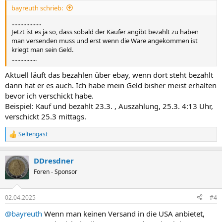
bayreuth schrieb:
....................
Jetzt ist es ja so, dass sobald der Käufer angibt bezahlt zu haben
man versenden muss und erst wenn die Ware angekommen ist
kriegt man sein Geld.
.................
Aktuell läuft das bezahlen über ebay, wenn dort steht bezahlt
dann hat er es auch. Ich habe mein Geld bisher meist erhalten
bevor ich verschickt habe.
Beispiel: Kauf und bezahlt 23.3. , Auszahlung, 25.3. 4:13 Uhr,
verschickt 25.3 mittags.
Seltengast
R
e
a
DDresdner
k
t
Foren - Sponsor
i
o
n
02.04.2025
#4
e
n
@bayreuth
Wenn man keinen Versand in die USA anbietet,
: