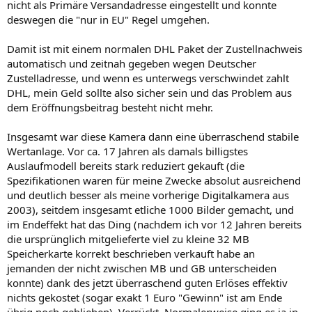
nicht als Primäre Versandadresse eingestellt und konnte
deswegen die "nur in EU" Regel umgehen.
Damit ist mit einem normalen DHL Paket der Zustellnachweis
automatisch und zeitnah gegeben wegen Deutscher
Zustelladresse, und wenn es unterwegs verschwindet zahlt
DHL, mein Geld sollte also sicher sein und das Problem aus
dem Eröffnungsbeitrag besteht nicht mehr.
Insgesamt war diese Kamera dann eine überraschend stabile
Wertanlage. Vor ca. 17 Jahren als damals billigstes
Auslaufmodell bereits stark reduziert gekauft (die
Spezifikationen waren für meine Zwecke absolut ausreichend
und deutlich besser als meine vorherige Digitalkamera aus
2003), seitdem insgesamt etliche 1000 Bilder gemacht, und
im Endeffekt hat das Ding (nachdem ich vor 12 Jahren bereits
die ursprünglich mitgelieferte viel zu kleine 32 MB
Speicherkarte korrekt beschrieben verkauft habe an
jemanden der nicht zwischen MB und GB unterscheiden
konnte) dank des jetzt überraschend guten Erlöses effektiv
nichts gekostet (sogar exakt 1 Euro "Gewinn" ist am Ende
übrig noch geblieben). Verrückt. Normalerweise ging es ja in