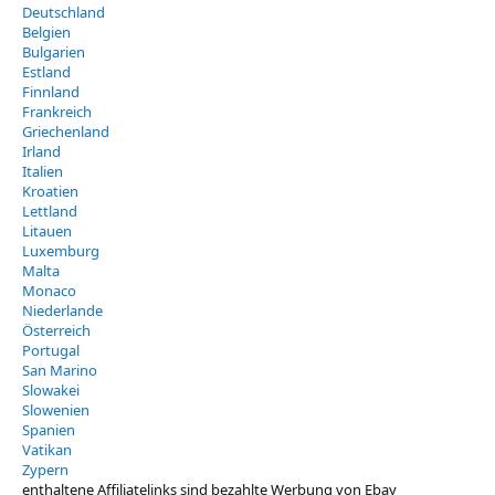
Deutschland
Belgien
Bulgarien
Estland
Finnland
Frankreich
Griechenland
Irland
Italien
Kroatien
Lettland
Litauen
Luxemburg
Malta
Monaco
Niederlande
Österreich
Portugal
San Marino
Slowakei
Slowenien
Spanien
Vatikan
Zypern
enthaltene Affiliatelinks sind bezahlte Werbung von Ebay