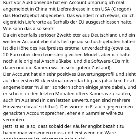
Kurz vor Auktionsende hat ein Account ursprünglich mal
angemeldet in China mit Lieferadresse in den USA (Oregon)
das Höchstgebot abgegeben. Das wundert mich etwas, da ich
eigentlich Lieferorte außerhalb der EU ausgeschlossen hatte.
Wie kann das also sein?
Da ein ebenfalls seriöser Zweitbieter aus Deutschland und ein
weiterer Account ebenfalls fast genau so hoch geboten hatten
ist die Höhe des Kaufpreises erstmal unverdächtig (etwa ca.
20 Euro über dem teuersten gleichen Modell, aber ich hatte
noch alle original Anschlußkabel und die Software-CDs mit
dabei und die Kamera war in sehr gutem Zustand).
Der Account hat ein sehr positives Bewertungsprofil und sieht
auf den ersten Blick erstmal unverdächtig aus (also kein frisch
angemeldeter "Nuller" sondern schon einige Jahre dabei), und
er scheint in den letzten Monaten öfters Kameras zu kaufen,
auch im Ausland (in den letzten Bewertungen sind mehrere
Hinweise darauf sichtbar). Das würde m.E. auch gegen einen
gehackten Account sprechen, eher ein Sammler wäre zu
vermuten.
Jetzt ist es ja so, dass sobald der Käufer angibt bezahlt zu
haben man versenden muss und erst wenn die Ware
angekommen ist kriegt man sein Geld.