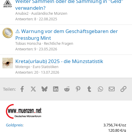
Weiter Sammeln oder die Sammlung in "Geld"
verwandeln?
Anubix2
Ausländische Münzen
Antworten
8
22.08.2025
⚠️ Warnung vor dem Geschäftsgebaren der
Pressburg Mint
Tobias Honscha
Rechtliche Fragen
Antworten
9
23.05.2026
Kreta(urlaub) 2025 - die Münzstatistik
Motengo
Euro Statistiken
Antworten
20
13.07.2026
Facebook
X (Twitter)
Bluesky
LinkedIn
Reddit
Pinterest
Tumblr
WhatsApp
E-Mail
Li
Teilen:
Goldpreis
3.756,74 €/oz
120,80 €/g