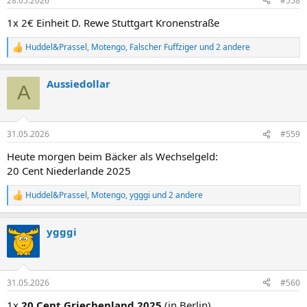
28.05.2026
#558
1x 2€ Einheit D. Rewe Stuttgart Kronenstraße
Huddel&Prassel
,
Motengo
,
Falscher Fuffziger
und 2 andere
R
e
a
Aussiedollar
k
A
t
i
o
n
31.05.2026
#559
e
n
Heute morgen beim Bäcker als Wechselgeld:
:
20 Cent Niederlande 2025
Huddel&Prassel
,
Motengo
,
ygggi
und 2 andere
R
e
a
ygggi
k
t
i
o
n
31.05.2026
#560
e
n
1x
20 Cent Griechenland 2025
(in Berlin)