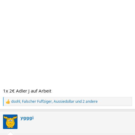
1x 2€ Adler J auf Arbeit
dsohl
,
Falscher Fuffziger
,
Aussiedollar
und 2 andere
R
e
a
ygggi
k
t
i
o