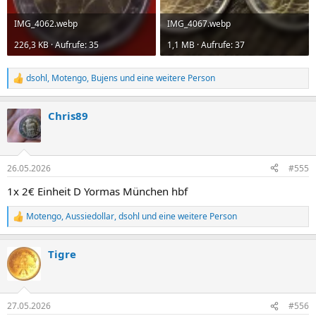
IMG_4062.webp
IMG_4067.webp
226,3 KB · Aufrufe: 35
1,1 MB · Aufrufe: 37
dsohl
,
Motengo
,
Bujens
und eine weitere Person
R
e
a
Chris89
k
t
i
o
n
26.05.2026
#555
e
n
1x 2€ Einheit D Yormas München hbf
:
Motengo
,
Aussiedollar
,
dsohl
und eine weitere Person
R
e
a
Tigre
k
t
i
o
n
27.05.2026
#556
e