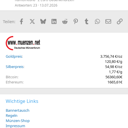
p
Antworten
23
13.07.2026
e
r
Facebook
X (Twitter)
Bluesky
LinkedIn
Reddit
Pinterest
Tumblr
WhatsApp
E-Mail
Li
Teilen:
r
t
Goldpreis
3.756,74 €/oz
120,80 €/g
Silberpreis
54,98 €/oz
1,77 €/g
Bitcoin
56360,60€
Ethereum
1665,61€
Wichtige Links
Bannertausch
Regeln
Münzen-Shop
Impressum