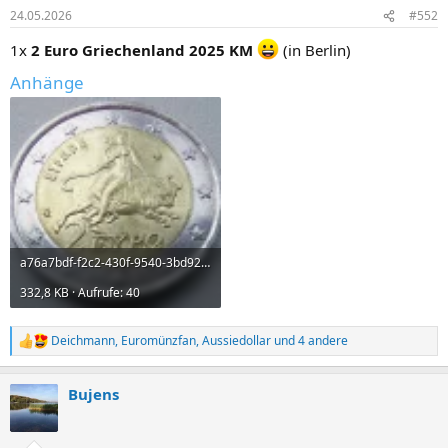
n
24.05.2026
#552
e
n
1x
2 Euro Griechenland 2025 KM
(in Berlin)
:
Anhänge
a76a7bdf-f2c2-430f-9540-3bd92bbef222.webp
332,8 KB · Aufrufe: 40
Deichmann
,
Euromünzfan
,
Aussiedollar
und 4 andere
R
e
a
Bujens
k
t
i
o