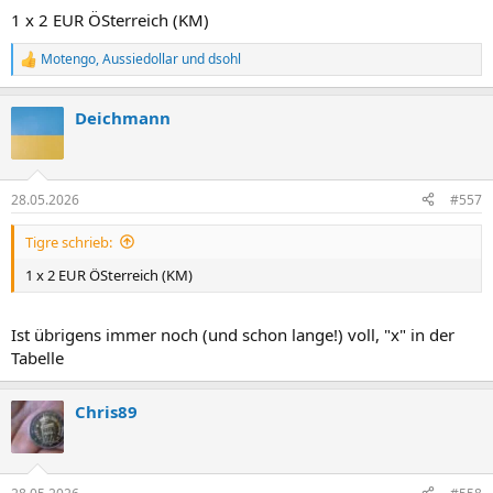
n
1 x 2 EUR ÖSterreich (KM)
:
Motengo
,
Aussiedollar
und
dsohl
R
e
a
Deichmann
k
t
i
o
n
28.05.2026
#557
e
n
Tigre schrieb:
:
1 x 2 EUR ÖSterreich (KM)
Ist übrigens immer noch (und schon lange!) voll, "x" in der
Tabelle
Chris89