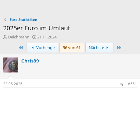
Euro Statistiken
2025er Euro im Umlauf
E
E
Deichmann
21.11.2024
r
r
Erste
Letzte
Vorherige
56 von 61
Nächste
s
s
t
t
e
e
Chris89
l
l
l
l
e
t
r
a
23.05.2026
#551
m