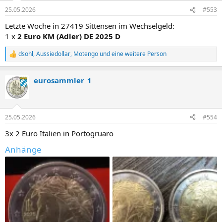
n
25.05.2026
#553
e
n
Letzte Woche in 27419 Sittensen im Wechselgeld:
:
1 x
2 Euro KM (Adler) DE 2025 D
dsohl
,
Aussiedollar
,
Motengo
und eine weitere Person
R
e
a
eurosammler_1
k
t
i
o
n
25.05.2026
#554
e
n
3x 2 Euro Italien in Portogruaro
:
Anhänge