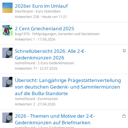
:
2026er Euro im Umlauf
Deichmann
Euro Statistiken
Antworten
258
Heute um 11:21
2 Cent Griechenland 2025
bugi1976
Fehlprägungen, Varianten und Variationen
Antworten
1
17.06.2026
Schnellübersicht 2026: Alle 2-€-
n
Gedenkmünzen 2026
g
numisfreund
2 Euro Gedenkmünzen
e
Antworten
71
22.07.2026
p
Übersicht: Langjährige Prägestättenverteilung
i
von deutschen Gedenk- und Sammlermünzen
n
n
auf die BuBa-Standorte
t
numisfreund
Euromünzen
Antworten
2
27.04.2026
2026 - Themen und Motive der 2-€-
e
Gedenkmünzen auf Briefmarken
s
numisfreund
2 Euro Gedenkmünzen