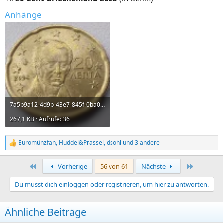
:
Anhänge
7a5b9a12-4d9b-43e7-845f-0ba000b11b19.webp
267,1 KB · Aufrufe: 36
Euromünzfan
,
Huddel&Prassel
,
dsohl
und 3 andere
R
e
a
Erste
Letzte
Vorherige
56 von 61
Nächste
k
t
Du musst dich einloggen oder registrieren, um hier zu antworten.
i
o
n
Ähnliche Beiträge
e
n