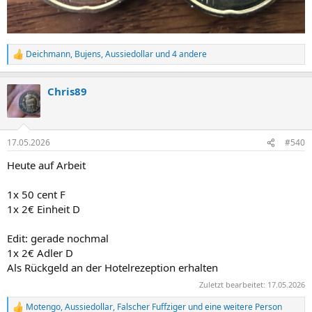
Deichmann
,
Bujens
,
Aussiedollar
und 4 andere
R
e
a
Chris89
k
t
i
o
n
17.05.2026
#540
e
n
Heute auf Arbeit
:
1x 50 cent F
1x 2€ Einheit D
Edit: gerade nochmal
1x 2€ Adler D
Als Rückgeld an der Hotelrezeption erhalten
Zuletzt bearbeitet:
17.05.2026
Motengo
,
Aussiedollar
,
Falscher Fuffziger
und eine weitere Person
R