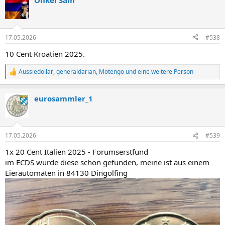
Onkel Sam
k
t
i
o
n
17.05.2026
#538
e
n
10 Cent Kroatien 2025.
:
Aussiedollar
,
generaldarian
,
Motengo
und eine weitere Person
R
e
a
eurosammler_1
k
t
i
o
n
17.05.2026
#539
e
n
1x 20 Cent Italien 2025 - Forumserstfund
:
im ECDS wurde diese schon gefunden, meine ist aus einem
Eierautomaten in 84130 Dingolfing