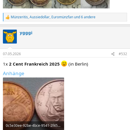
Münzeritis
,
Aussiedollar
,
Euromünzfan
und 6 andere
R
e
a
ygggi
k
t
i
o
n
07.05.2026
#532
e
n
1x
2 Cent Frankreich 2025
(in Berlin)
:
Anhänge
0c5e30ee-92be-4bce-9541-2f45fe6cf9cc.webp