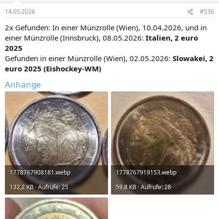
n
14.05.2026
#536
e
n
2x Gefunden: In einer Münzrolle (Wien), 10.04.2026, und in
:
einer Münzrolle (Innsbruck), 08.05.2026:
Italien, 2 euro
2025
Gefunden in einer Münzrolle (Wien), 02.05.2026:
Slowakei, 2
euro 2025 (Eishockey-WM)
Anhänge
1778767908181.webp
1778767919153.webp
132,2 KB · Aufrufe: 25
59,8 KB · Aufrufe: 28