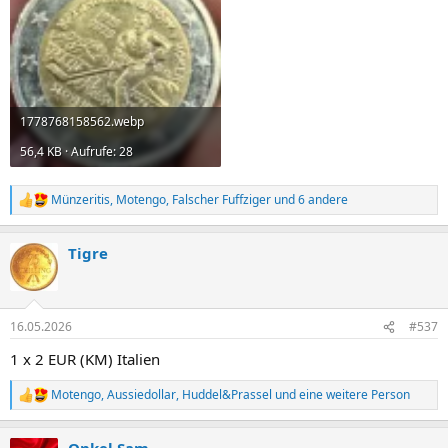
1778768158562.webp
56,4 KB · Aufrufe: 28
Münzeritis
,
Motengo
,
Falscher Fuffziger
und 6 andere
R
e
a
Tigre
k
t
i
o
n
16.05.2026
#537
e
n
1 x 2 EUR (KM) Italien
:
Motengo
,
Aussiedollar
,
Huddel&Prassel
und eine weitere Person
R
e
a