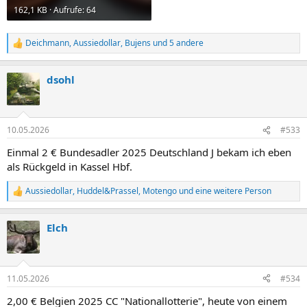
162,1 KB · Aufrufe: 64
Deichmann
,
Aussiedollar
,
Bujens
und 5 andere
R
e
a
dsohl
k
t
i
o
n
10.05.2026
#533
e
n
Einmal 2 € Bundesadler 2025 Deutschland J bekam ich eben
:
als Rückgeld in Kassel Hbf.
Aussiedollar
,
Huddel&Prassel
,
Motengo
und eine weitere Person
R
e
a
Elch
k
t
i
o
n
11.05.2026
#534
e
n
2,00 € Belgien 2025 CC "Nationallotterie", heute von einem
: