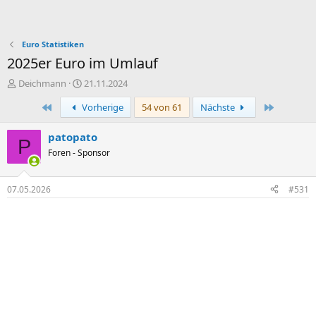
Euro Statistiken
2025er Euro im Umlauf
E
E
Deichmann
21.11.2024
r
r
Erste
Letzte
Vorherige
54 von 61
Nächste
s
s
t
t
e
e
patopato
P
l
l
Foren - Sponsor
l
l
e
t
r
a
07.05.2026
#531
m