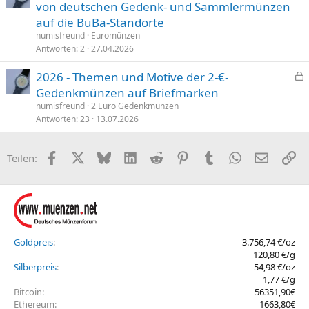
von deutschen Gedenk- und Sammlermünzen
n
n
auf die BuBa-Standorte
t
numisfreund
Euromünzen
Antworten
2
27.04.2026
2026 - Themen und Motive der 2-€-
e
Gedenkmünzen auf Briefmarken
s
numisfreund
2 Euro Gedenkmünzen
p
Antworten
23
13.07.2026
e
r
Facebook
X (Twitter)
Bluesky
LinkedIn
Reddit
Pinterest
Tumblr
WhatsApp
E-Mail
Li
Teilen:
r
t
Goldpreis
3.756,74 €/oz
120,80 €/g
Silberpreis
54,98 €/oz
1,77 €/g
Bitcoin
56351,90€
Ethereum
1663,80€