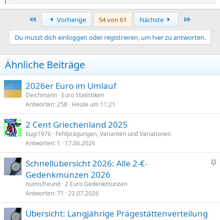
e
a
Erste
Letzte
Vorherige
54 von 61
Nächste
k
t
Du musst dich einloggen oder registrieren, um hier zu antworten.
i
o
n
Ähnliche Beiträge
e
n
:
2026er Euro im Umlauf
Deichmann
Euro Statistiken
Antworten
258
Heute um 11:21
2 Cent Griechenland 2025
bugi1976
Fehlprägungen, Varianten und Variationen
Antworten
1
17.06.2026
Schnellübersicht 2026: Alle 2-€-
n
Gedenkmünzen 2026
g
numisfreund
2 Euro Gedenkmünzen
e
Antworten
71
22.07.2026
p
Übersicht: Langjährige Prägestättenverteilung
i