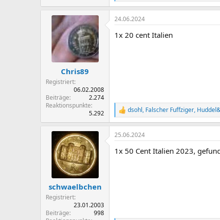
e
a
24.06.2024
k
t
1x 20 cent Italien
i
o
n
e
n
Chris89
:
Registriert
06.02.2008
Beiträge
2.274
Reaktionspunkte
dsohl
,
Falscher Fuffziger
,
Huddel&
R
5.292
e
a
25.06.2024
k
t
1x 50 Cent Italien 2023, gefun
i
o
n
e
n
schwaelbchen
:
Registriert
23.01.2003
Beiträge
998