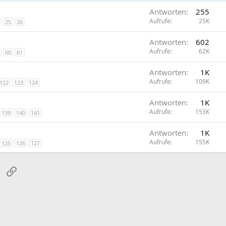
Antworten
255
Aufrufe
25K
25
26
Antworten
602
Aufrufe
62K
60
61
Antworten
1K
Aufrufe
109K
122
123
124
Antworten
1K
Aufrufe
153K
139
140
141
Antworten
1K
Aufrufe
155K
125
126
127
sApp
E-Mail
Link