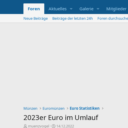
Foren
Aktuelles
Galerie
Mitglieder
Neue Beiträge
Beiträge der letzten 24h
Foren durchsuch
Münzen
Euromünzen
Euro Statistiken
2023er Euro im Umlauf
E
E
muenzvogel
14.12.2022