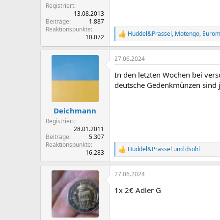
Registriert
13.08.2013
Beiträge
1.887
Reaktionspunkte
Huddel&Prassel
,
Motengo
,
Eurom
R
10.072
e
a
27.06.2024
k
t
In den letzten Wochen bei ver
i
o
deutsche Gedenkmünzen sind jet
n
e
n
Deichmann
:
Registriert
28.01.2011
Beiträge
5.307
Reaktionspunkte
Huddel&Prassel
und
dsohl
R
16.283
e
a
27.06.2024
k
t
1x 2€ Adler G
i
o
n
e