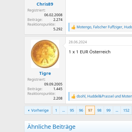
n
Chris89
:
Registriert
06.02.2008
Beiträge
2.274
Reaktionspunkte
Motengo
,
Falscher Fuffziger
,
Hudd
R
5.292
e
a
28.06.2024
k
t
1 x 1 EUR Österreich
i
o
n
e
n
Tigre
:
Registriert
09.09.2005
Beiträge
1.445
Reaktionspunkte
dsohl
,
Huddel&Prassel
und
Mote
R
2.208
e
a
Vorherige
1
...
95
96
97
98
99
...
152
k
t
i
Ähnliche Beiträge
o
n