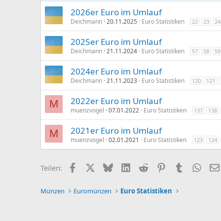
e
2026er Euro im Umlauf
n
Deichmann
20.11.2025
Euro Statistiken
22
23
24
:
2025er Euro im Umlauf
Deichmann
21.11.2024
Euro Statistiken
57
58
59
2024er Euro im Umlauf
Deichmann
21.11.2023
Euro Statistiken
120
121
2022er Euro im Umlauf
M
muenzvogel
07.01.2022
Euro Statistiken
137
138
2021er Euro im Umlauf
M
muenzvogel
02.01.2021
Euro Statistiken
123
124
Facebook
X (Twitter)
Bluesky
LinkedIn
Reddit
Pinterest
Tumblr
What
Teilen:
Münzen
Euromünzen
Euro Statistiken