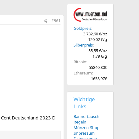
#961
Goldpreis
3.732,60 €/oz
120,02 €/g
Silberpreis
55,55 €/oz
1,79 €/g
Bitcoin
55840,80€
Ethereum
1653,97€
Wichtige
Links
Bannertausch
0 Cent Deutschland 2023 D
Regeln
Münzen-Shop
Impressum
Datenschutz