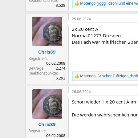
Reaktionspunkte
Motengo
,
ygggi
,
dsohl
und eine we
R
3.528
e
a
25.06.2024
k
t
2x 20 cent A
i
o
Norma 01277 Dresden
n
Das Fach war mit frischen 20ern
e
n
Chris89
:
Registriert
06.02.2008
Beiträge
2.274
Reaktionspunkte
Motengo
,
Falscher Fuffziger
,
dsoh
R
5.292
e
a
26.06.2024
k
t
Schon wieder 1 x 20 cent A im 
i
o
n
Die werden wahrscheinlich nun 
e
n
Chris89
:
Registriert
06.02.2008