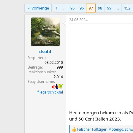
r
r
Vorherige
1
...
95
96
97
98
99
...
152
s
s
t
t
e
e
24.06.2024
l
l
l
l
e
t
r
a
m
dsohl
Registriert
08.02.2010
Beiträge
999
Reaktionspunkte
2.014
Ebay Username
fliegerschicksal
Heute morgen bekam ich als Rü
und 50 Cent Italien 2023.
Falscher Fuffziger
,
Motengo
,
schw
R