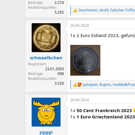
Beiträge
2.274
Reaktionspunkte
Deichmann
,
dsohl
,
Falscher Fuffz
R
5.292
e
a
26.06.2024
k
t
1x 2 Euro Estland 2023, gefund
i
o
n
e
n
schwaelbchen
:
Registriert
23.01.2003
Beiträge
998
Reaktionspunkte
3.528
patopato
,
Bujens
,
Huddel&Pras
R
e
a
26.06.2024
k
t
1x
50 Cent Frankreich 2023
i
o
1x
1 Euro Griechenland 202
n
e
n
ygggi
: