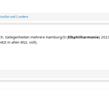
ünzfan
und 2 andere
sch. Gelegenheiten mehrere Hamburg/II (
Elbphilharmonie
) 202
zt in allen Mzz. voll).