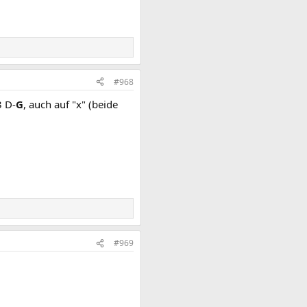
#968
3 D-
G
, auch auf "x" (beide
#969