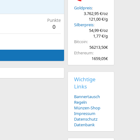
Goldpreis
3.762,95 €/oz
121,00 €/g
Punkte
Silberpreis
0
54,99 €/oz
1,77 €/g
Bitcoin
56213,50€
Ethereum
1659,05€
Wichtige
Links
Bannertausch
Regeln
Münzen-Shop
Impressum
Datenschutz
Datenbank