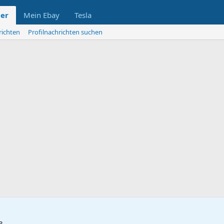
der
Mein Ebay
Tesla
richten
Profilnachrichten suchen
8