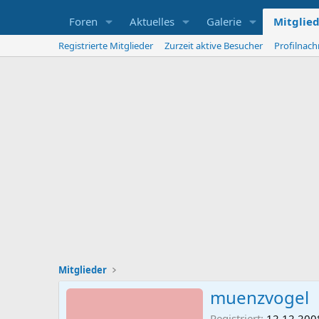
Foren
Aktuelles
Galerie
Mitglie
Registrierte Mitglieder
Zurzeit aktive Besucher
Profilnach
Mitglieder
muenzvogel
Registriert
12.12.200