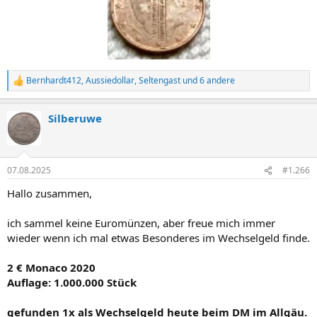
Bernhardt412
,
Aussiedollar
,
Seltengast
und 6 andere
R
e
a
Silberuwe
k
t
i
o
n
07.08.2025
#1.266
e
n
Hallo zusammen,
:
ich sammel keine Euromünzen, aber freue mich immer
wieder wenn ich mal etwas Besonderes im Wechselgeld finde.
2 € Monaco 2020
Auflage: 1.000.000 Stück
gefunden 1x als Wechselgeld heute beim DM im Allgäu.