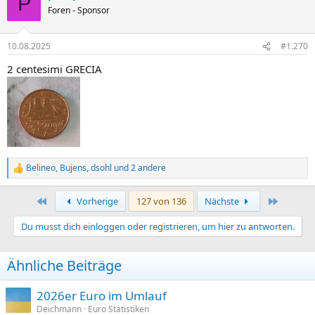
P
t
Foren - Sponsor
i
o
n
10.08.2025
#1.270
e
n
2 centesimi GRECIA
:
Belineo
,
Bujens
,
dsohl
und 2 andere
R
e
a
Erste
Letzte
Vorherige
127 von 136
Nächste
k
t
Du musst dich einloggen oder registrieren, um hier zu antworten.
i
o
n
Ähnliche Beiträge
e
n
:
2026er Euro im Umlauf
Deichmann
Euro Statistiken