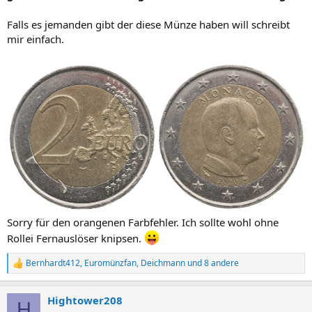
Falls es jemanden gibt der diese Münze haben will schreibt
mir einfach.
Sorry für den orangenen Farbfehler. Ich sollte wohl ohne
Rollei Fernauslöser knipsen.
Bernhardt412
,
Euromünzfan
,
Deichmann
und 8 andere
R
e
a
Hightower208
k
H
t