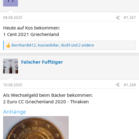
i
o
n
08.08.2025
#1.267
e
n
Heute auf Kos bekommen:
:
1 Cent 2021 Griechenland
Bernhardt412
,
Aussiedollar
,
dsohl
und 2 andere
R
e
a
Falscher Fuffziger
k
t
i
o
n
10.08.2025
#1.268
e
n
Als Wechselgeld beim Bäcker bekommen:
:
2 Euro CC Griechenland 2020 - Thrakien
Anhänge