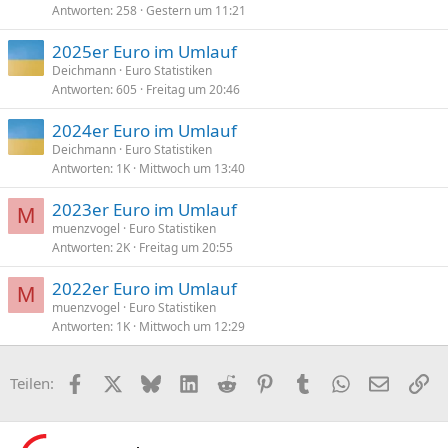
Antworten
258
Gestern um 11:21
2025er Euro im Umlauf
Deichmann
Euro Statistiken
Antworten
605
Freitag um 20:46
2024er Euro im Umlauf
Deichmann
Euro Statistiken
Antworten
1K
Mittwoch um 13:40
2023er Euro im Umlauf
M
muenzvogel
Euro Statistiken
Antworten
2K
Freitag um 20:55
2022er Euro im Umlauf
M
muenzvogel
Euro Statistiken
Antworten
1K
Mittwoch um 12:29
Facebook
X (Twitter)
Bluesky
LinkedIn
Reddit
Pinterest
Tumblr
WhatsApp
E-Mail
Li
Teilen: