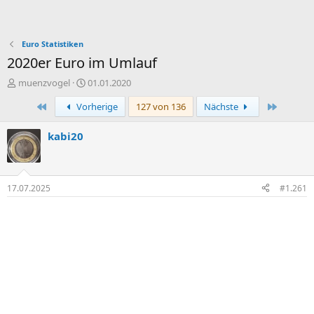
Euro Statistiken
2020er Euro im Umlauf
E
E
muenzvogel
01.01.2020
r
r
Erste
Letzte
Vorherige
127 von 136
Nächste
s
s
t
t
e
e
kabi20
l
l
l
l
e
t
r
a
17.07.2025
#1.261
m