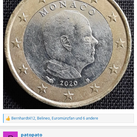
Bernhardt412
,
Belineo
,
Euromünzfan
und 6 andere
R
e
a
patopato
k