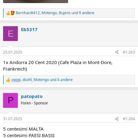
Bernhardt412
,
Motengo
,
Bujens
und 9 andere
R
e
a
Eb5317
k
E
t
i
o
n
25.07.2025
#1.263
e
n
1x Andorra 20 Cent 2020 (Cafe Plaza in Mont-Dore,
:
Frankreich)
ygggi
,
dsohl
,
Motengo
und 4 andere
R
e
a
patopato
k
P
t
Foren - Sponsor
i
o
n
31.07.2025
#1.264
e
n
5 centesimi MALTA
:
5 centesimi PAESI BASSI