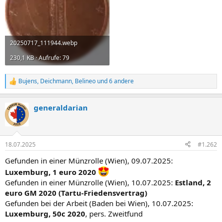
20250717_111944.webp
230,1 KB · Aufrufe: 79
Bujens
,
Deichmann
,
Belineo
und 6 andere
R
e
a
generaldarian
k
t
i
o
n
18.07.2025
#1.262
e
n
Gefunden in einer Münzrolle (Wien), 09.07.2025:
:
Luxemburg, 1 euro 2020
Gefunden in einer Münzrolle (Wien), 10.07.2025:
Estland, 2
euro GM 2020 (Tartu-Friedensvertrag)
Gefunden bei der Arbeit (Baden bei Wien), 10.07.2025:
Luxemburg, 50c 2020
, pers. Zweitfund