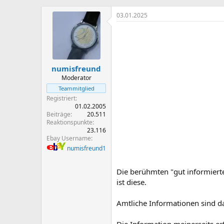
r
r
s
s
03.01.2025
t
t
e
e
l
l
l
l
e
t
numisfreund
r
a
m
Moderator
Teammitglied
Registriert
01.02.2005
Beiträge
20.511
Reaktionspunkte
23.116
Ebay Username
numisfreund1
Die berühmten "gut informier
ist diese.
Amtliche Informationen sind d