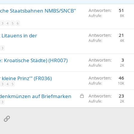
gische Staatsbahnen NMBS/SNCB"
Antworten
51
Aufrufe
8K
3
4
5
6
Litauens in der
Antworten
21
Aufrufe
4K
3
: Kroatische Städte) (HR007)
Antworten
3
Aufrufe
2K
kleine Prinz'" (FR036)
Antworten
46
Aufrufe
10K
3
4
5
G
edenkmünzen auf Briefmarken
Antworten
23
e
Aufrufe
2K
3
s
p
sApp
E-Mail
Link
e
r
r