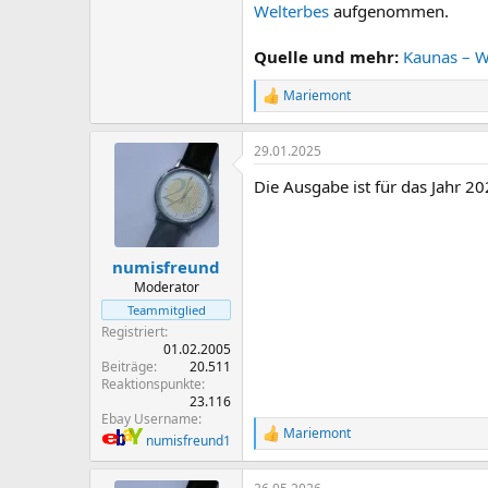
Welterbes
aufgenommen.
Quelle und mehr:
Kaunas – W
Mariemont
R
e
a
29.01.2025
k
t
Die Ausgabe ist für das Jahr 2
i
o
n
e
n
numisfreund
:
Moderator
Teammitglied
Registriert
01.02.2005
Beiträge
20.511
Reaktionspunkte
23.116
Ebay Username
Mariemont
R
numisfreund1
e
a