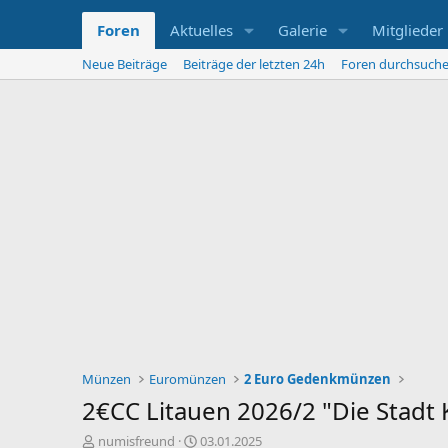
Foren
Aktuelles
Galerie
Mitglieder
Neue Beiträge
Beiträge der letzten 24h
Foren durchsuch
Münzen
Euromünzen
2 Euro Gedenkmünzen
2€CC Litauen 2026/2 "Die Stadt 
E
E
numisfreund
03.01.2025