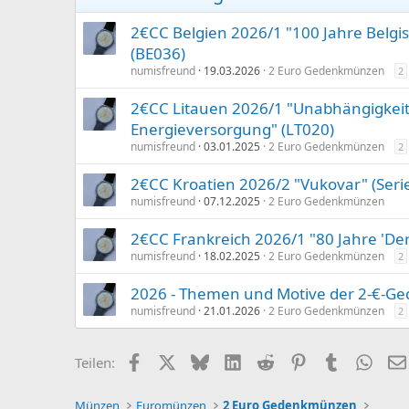
n
e
2€CC Belgien 2026/1 "100 Jahre Bel
n
(BE036)
:
numisfreund
19.03.2026
2 Euro Gedenkmünzen
2
2€CC Litauen 2026/1 "Unabhängigkeit 
Energieversorgung" (LT020)
numisfreund
03.01.2025
2 Euro Gedenkmünzen
2
2€CC Kroatien 2026/2 "Vukovar" (Serie
numisfreund
07.12.2025
2 Euro Gedenkmünzen
2€CC Frankreich 2026/1 "80 Jahre 'Der 
numisfreund
18.02.2025
2 Euro Gedenkmünzen
2
2026 - Themen und Motive der 2-€-G
numisfreund
21.01.2026
2 Euro Gedenkmünzen
2
Facebook
X (Twitter)
Bluesky
LinkedIn
Reddit
Pinterest
Tumblr
What
Teilen:
Münzen
Euromünzen
2 Euro Gedenkmünzen