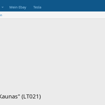
Mein Ebay
Tesla
en
Kaunas" (LT021)