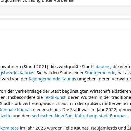
olgt daher vorläufig unter Vorbehalt.
inwohnern (Stand 2021) die zweitgrößte Stadt
Litauens
, die vier
gsbezirks Kaunas
. Sie hat den Status einer
Stadtgemeinde
, hat a
e wird von der
Rajongemeinde Kaunas
umgeben, deren Verwaltungs
von der Verkehrslage der Stadt begünstigten Wirtschaft existiere
rien. Insbesondere die
Textilkunst
, deren Wurzeln in der tradition
er Stadt stark vertreten, was sich auch in der großen, mittlerweile i
-Biennale Kaunas
niederschlägt. Die Stadt war im Jahr 2022, gem
lzette
und dem
serbischen
Novi Sad
,
Kulturhauptstadt Europas
.
ekomitees
im Jahr 2023 wurden Teile Kaunas, Naujamiestis und Žali