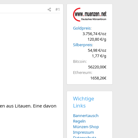
#1
Goldpreis
3.756,74 €/oz
120,80 €/g
Silberpreis
54,98 €/oz
1,77 €/g
Bitcoin
56220,00€
Ethereum
1658,26€
Wichtige
Links
n aus Litauen. Eine davon
Bannertausch
Regeln
Münzen-Shop
Impressum
Datenschutz