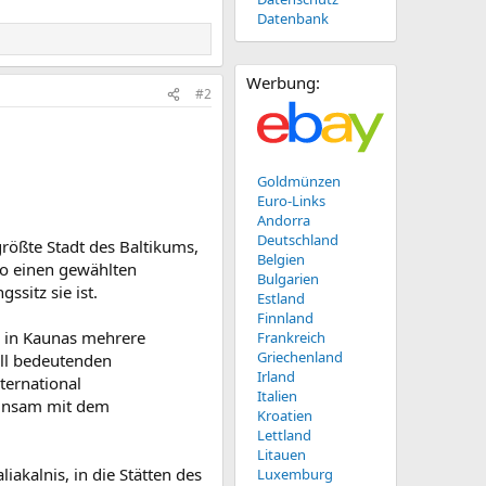
Datenbank
Werbung:
#2
Goldmünzen
Euro-Links
Andorra
Deutschland
tgrößte Stadt des Baltikums,
Belgien
lso einen gewählten
Bulgarien
sitz sie ist.
Estland
Finnland
n in Kaunas mehrere
Frankreich
Griechenland
ell bedeutenden
Irland
nternational
Italien
einsam mit dem
Kroatien
Lettland
Litauen
akalnis, in die Stätten des
Luxemburg