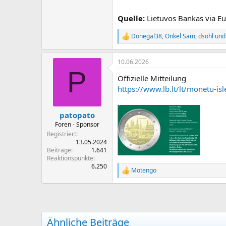
Quelle:
Lietuvos Bankas via E
Donegal38
,
Onkel Sam
,
dsohl
und 
R
e
a
10.06.2026
k
P
t
Offizielle Mitteilung
i
o
https://www.lb.lt/lt/monetu-is
n
e
n
patopato
:
Foren - Sponsor
Registriert
13.05.2024
Beiträge
1.641
Reaktionspunkte
6.250
Motengo
R
e
a
k
t
i
Ähnliche Beiträge
o