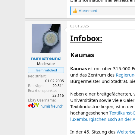
Die Information meinerseits erf
Mariemont
R
e
a
03.01.2025
k
t
Infobox:
i
o
n
e
Kaunas
n
numisfreund
:
Moderator
Kaunas
ist mit über 315.000 E
Teammitglied
und das Zentrum des
Regierun
Registriert
Bürgermeister und Stadtrat. Si
01.02.2005
Beiträge
20.511
Reaktionspunkte
Neben einer breitgefächerten, 
23.116
Universitäten sowie viele Gale
Ebay Username
Textilindustrie liegen, ist in d
numisfreund1
hochangesehenen
Textilkunst
luxemburgischen
Esch an der A
In der 45. Sitzung des
Welterb