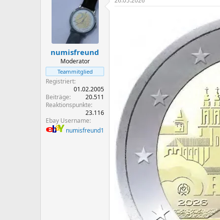
26.05.2026
k
t
i
o
n
e
n
numisfreund
:
Moderator
Teammitglied
Registriert
01.02.2005
Beiträge
20.511
Reaktionspunkte
23.116
Ebay Username
numisfreund1