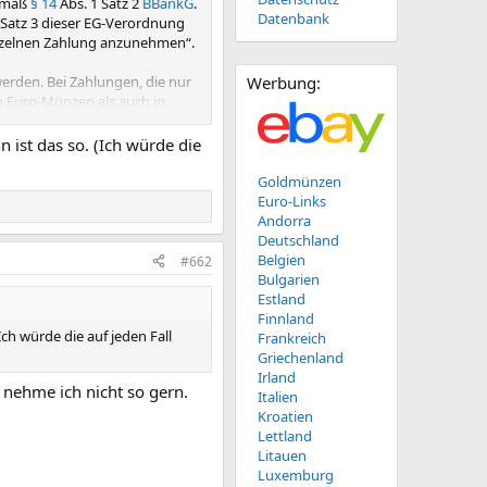
gemäß
§ 14
Abs. 1 Satz 2
BBankG
.
Datenbank
 Satz 3 dieser EG-Verordnung
inzelnen Zahlung anzunehmen“.
erden. Bei Zahlungen, die nur
Werbung:
n Euro-Münzen als auch in
kmünzen, die auf Euro lauten,
ist das so. (Ich würde die
Goldmünzen
Euro-Links
Andorra
Deutschland
Belgien
#662
Bulgarien
Estland
Finnland
ch würde die auf jeden Fall
Frankreich
Griechenland
Irland
nehme ich nicht so gern.
Italien
Kroatien
Lettland
Litauen
Luxemburg