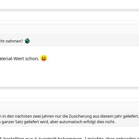
icht nehmen?
aterial-Wert schon.
h in den nächsten zwei Jahren nur die Zusicherung aus diesem Jahr geliefer
 ganzer Satz geliefert wird, aber automatisch erfolgt dies nicht.
5 bestellten nur 4 zugeteilt bekommen. I möchte aber entweder 