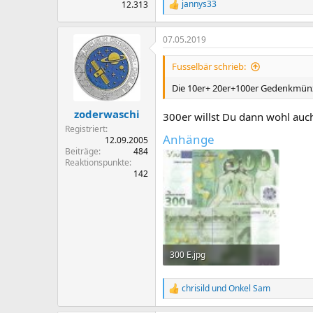
jannys33
12.313
R
e
a
07.05.2019
k
t
i
Fusselbär schrieb:
o
n
Die 10er+ 20er+100er Gedenkmünz
e
n
zoderwaschi
300er willst Du dann wohl auc
:
Registriert
Anhänge
12.09.2005
Beiträge
484
Reaktionspunkte
142
300 E.jpg
67,8 KB · Aufrufe: 409
chrisild
und
Onkel Sam
R
e