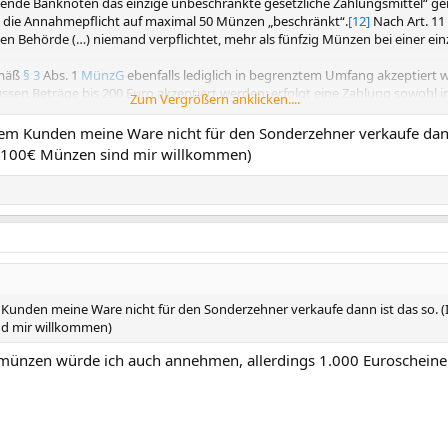
utende Banknoten das einzige unbeschränkte gesetzliche Zahlungsmittel“ 
 die Annahmepflicht auf maximal 50 Münzen „beschränkt“.
[12]
Nach Art. 11
n Behörde (…) niemand verpflichtet, mehr als fünfzig Münzen bei einer e
mäß
§ 3
Abs. 1
MünzG
ebenfalls lediglich in begrenztem Umfang akzeptiert w
n Beträge bis 200 Euro akzeptiert werden; erfolgt eine Zahlung sowohl i
Zum Vergrößern anklicken....
t auch hier niemand verpflichtet, mehr als 50 Münzen anzunehmen. Geden
nzen nur in den Ausgabeländern gesetzliche Zahlungsmittel.
dem Kunden meine Ware nicht für den Sonderzehner verkaufe dann 
h 100€ Münzen sind mir willkommen)
 Kunden meine Ware nicht für den Sonderzehner verkaufe dann ist das so. (I
d mir willkommen)
ünzen würde ich auch annehmen, allerdings 1.000 Euroscheine 