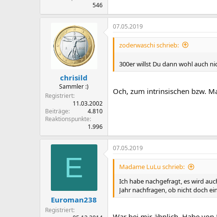
546
07.05.2019
zoderwaschi schrieb:
300er willst Du dann wohl auch n
chrisild
Sammler :)
Och, zum intrinsischen bzw. M
Registriert
11.03.2002
Beiträge
4.810
Reaktionspunkte
1.996
07.05.2019
E
Madame LuLu schrieb:
Ich habe nachgefragt, es wird auc
Jahr nachfragen, ob nicht doch ein
Euroman238
Registriert
War bei mir ähnlich. Habe von 