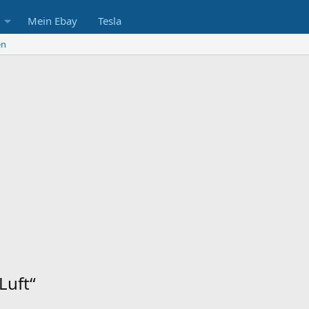
Mein Ebay
Tesla
en
Luft“