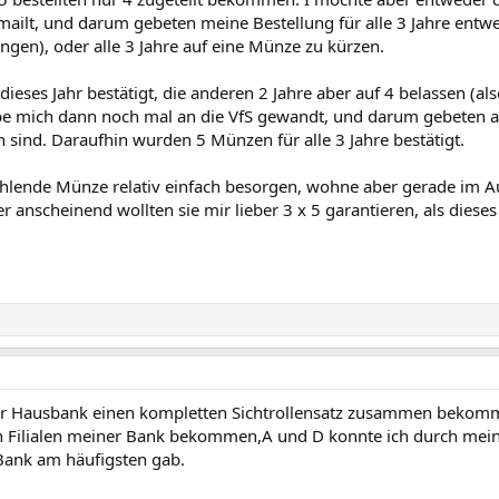
egmailt, und darum gebeten meine Bestellung für alle 3 Jahre ent
gen), oder alle 3 Jahre auf eine Münze zu kürzen.
ieses Jahr bestätigt, die anderen 2 Jahre aber auf 4 belassen (als
abe mich dann noch mal an die VfS gewandt, und darum gebeten al
 sind. Daraufhin wurden 5 Münzen für alle 3 Jahre bestätigt.
ehlende Münze relativ einfach besorgen, wohne aber gerade im Au
er anscheinend wollten sie mir lieber 3 x 5 garantieren, als dieses
er Hausbank einen kompletten Sichtrollensatz zusammen bekomm
en Filialen meiner Bank bekommen,A und D konnte ich durch mein
 Bank am häufigsten gab.