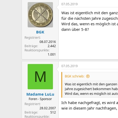
a
07.05.2019
k
t
Was ist eigentlich mit den ga
i
o
für die nächsten Jahre zugesi
n
Wird das, wenn es möglich ist
e
dann über 5-8?
n
BGK
:
Registriert
08.07.2016
Beiträge
2.442
Reaktionspunkte
1.001
07.05.2019
M
BGK schrieb:
Was ist eigentlich mit den ganze
Jahre zugesichert bekommen habe
Wird das, wenn es möglich ist au
Madame LuLu
Foren - Sponsor
Ich habe nachgefragt, es wird 
Registriert
wie in diesem Jahr nachfragen, 
28.02.2007
Beiträge
512
Reaktionspunkte