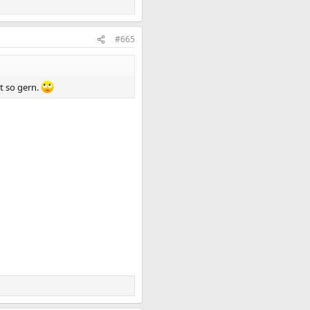
#665
t so gern.