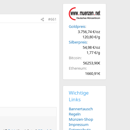
#661
Goldpreis
3.756,74 €/oz
120,80 €/g
Silberpreis
54,98 €/oz
1,77 €/g
Bitcoin
56253,90€
Ethereum
1660,91€
Wichtige
Links
Bannertausch
Regeln
Münzen-Shop
Impressum
Datenschutz