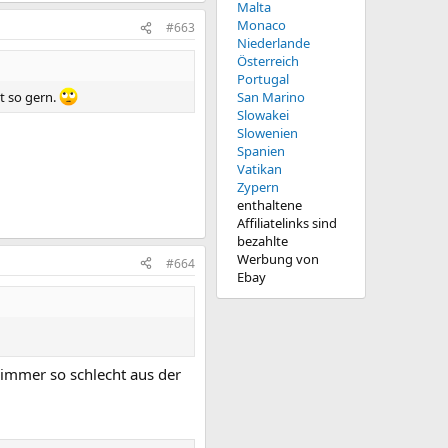
Malta
Monaco
#663
Niederlande
Österreich
Portugal
San Marino
t so gern.
Slowakei
Slowenien
Spanien
Vatikan
Zypern
enthaltene
Affiliatelinks sind
bezahlte
Werbung von
#664
Ebay
immer so schlecht aus der