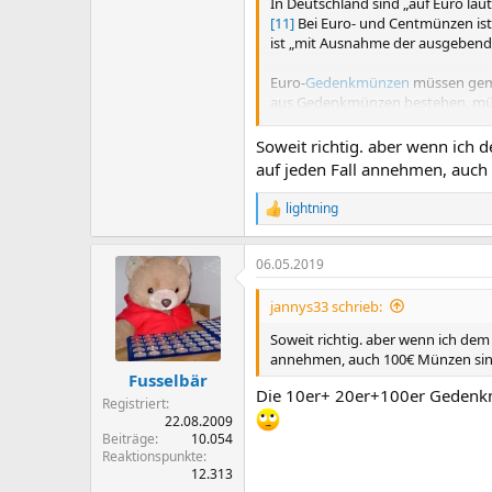
In Deutschland sind „auf Euro la
[11]
Bei Euro- und Centmünzen ist
ist „mit Ausnahme der ausgebende
Euro-
Gedenkmünzen
müssen ge
aus Gedenkmünzen bestehen, müsse
deutschen Euro-Gedenkmünzen, is
sind mit Ausnahme der 2-Euro-Mü
Soweit richtig. aber wenn ich 
auf jeden Fall annehmen, auc
lightning
R
e
a
06.05.2019
k
t
i
jannys33 schrieb:
o
n
Soweit richtig. aber wenn ich dem
e
annehmen, auch 100€ Münzen sin
n
Fusselbär
:
Die 10er+ 20er+100er Gedenkm
Registriert
22.08.2009
Beiträge
10.054
Reaktionspunkte
12.313