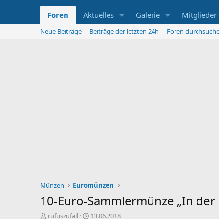
Foren
Aktuelles
Galerie
Mitglieder
Neue Beiträge
Beiträge der letzten 24h
Foren durchsuch
Münzen
Euromünzen
10-Euro-Sammlermünze „In der 
E
E
rufuszufall
13.06.2018