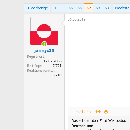
r
r
Vorherige
1
...
65
66
67
68
69
Nächste
s
s
t
t
e
e
06.05.2019
l
l
l
l
e
t
r
a
m
jannys33
Registriert
17.02.2006
Beiträge
7.771
Reaktionspunkte
6.710
Fusselbär schrieb:
Das schon, aber Zitat Wikipedia:
Deutschland