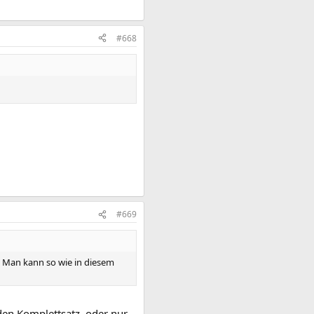
#668
#669
t. Man kann so wie in diesem
den Komplettsatz, oder nur