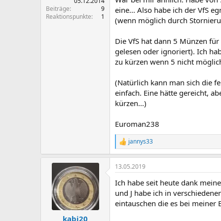
05.12.2014
Beiträge
9
eine... Also habe ich der VfS 
Reaktionspunkte
1
(wenn möglich durch Stornierun
Die VfS hat dann 5 Münzen für d
gelesen oder ignoriert). Ich h
zu kürzen wenn 5 nicht möglich
(Natürlich kann man sich die f
einfach. Eine hätte gereicht, ab
kürzen...)
Euroman238
jannys33
R
e
a
13.05.2019
k
t
Ich habe seit heute dank mein
i
o
und J habe ich in verschieden
n
eintauschen die es bei meiner
e
n
kabi20