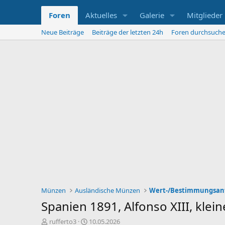
Foren
Aktuelles
Galerie
Mitglieder
Neue Beiträge
Beiträge der letzten 24h
Foren durchsuch
Münzen
Ausländische Münzen
Wert-/Bestimmungsan
Spanien 1891, Alfonso XIII, kl
E
E
rufferto3
10.05.2026