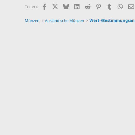
Facebook
X (Twitter)
Bluesky
LinkedIn
Reddit
Pinterest
Tumblr
What
Teilen:
Münzen
Ausländische Münzen
Wert-/Bestimmungsan