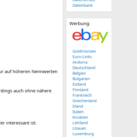
Datenbank
Werbung:
Goldmünzen
Euro-Links
Andorra
Deutschland
h nur auf höheren Nennwerten
Belgien
Bulgarien
Estland
Finnland
erdings auch ohne nähere
Frankreich
Griechenland
Irland
Italien
Kroatien
r interessant ist.
Lettland
Litauen
Luxemburg