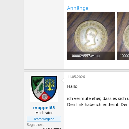
Anhänge
1000029557.webp
1000
269,5 KB · Aufrufe: 60
326,6
11.05.2026
Hallo,
ich vermute eher, dass es sich 
Den link habe ich entfernt. Der 
moppel65
Moderator
Teammitglied
Registriert