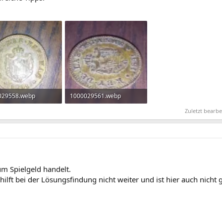
029558.webp
1000029561.webp
 KB · Aufrufe: 56
111,9 KB · Aufrufe: 59
Zuletzt bearb
um Spielgeld handelt.
hilft bei der Lösungsfindung nicht weiter und ist hier auch nicht g