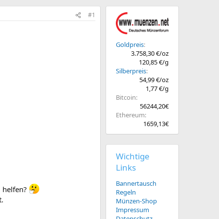
#1
Goldpreis
3.758,30 €/oz
120,85 €/g
Silberpreis
54,99 €/oz
1,77 €/g
Bitcoin
56244,20€
Ethereum
1659,13€
Wichtige
Links
Bannertausch
d helfen?
Regeln
.
Münzen-Shop
Impressum
Datenschutz