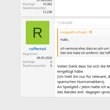
07.04.2003
Beiträge
10.382
Reaktionspunkte
12.238
11.05.2026
R
moppel65 schrieb:
Hallo,
ich vermute eher, dass es sich um 
rufferto3
Den link habe ich entfernt. Der hil
Registriert
09.05.2026
Beiträge
2
Reaktionspunkte
0
Vielen Dank dass Sie sich die 
eingefügt habe.
(Ich hielt ihn nur für relevant
spanischen Numismatikers).
An Spielgeld / Jeton hatte ich
des Randes evtl. dagegen spre