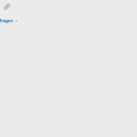
sApp
E-Mail
Link
fragen