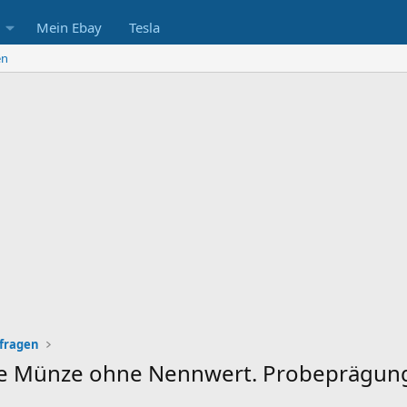
Mein Ebay
Tesla
en
fragen
eine Münze ohne Nennwert. Probeprägun