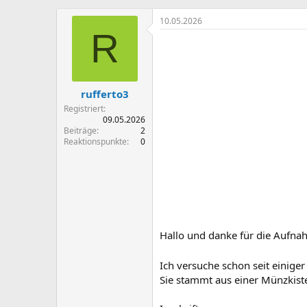
r
r
s
s
10.05.2026
t
t
R
e
e
l
l
l
l
e
t
rufferto3
r
a
m
Registriert
09.05.2026
Beiträge
2
Reaktionspunkte
0
Hallo und danke für die Aufna
Ich versuche schon seit einiger
Sie stammt aus einer Münzkist