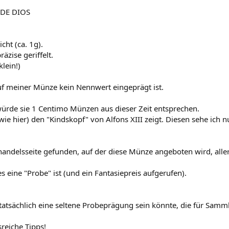
 DE DIOS
cht (ca. 1g).
äzise geriffelt.
lein!)
uf meiner Münze kein Nennwert eingeprägt ist.
würde sie 1 Centimo Münzen aus dieser Zeit entsprechen.
 (wie hier) den "Kindskopf" von Alfons XIII zeigt. Diesen sehe ic
andelsseite gefunden, auf der diese Münze angeboten wird, all
eine "Probe" ist (und ein Fantasiepreis aufgerufen).
atsächlich eine seltene Probeprägung sein könnte, die für Sammle
reiche Tipps!