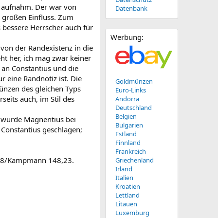
, aufnahm. Der war von
Datenbank
n großen Einfluss. Zum
 bessere Herrscher auch für
Werbung:
von der Randexistenz in die
eht her, ich mag zwar keiner
l an Constantius und die
ur eine Randnotiz ist. Die
Goldmünzen
ünzen des gleichen Typs
Euro-Links
eits auch, im Stil des
Andorra
Deutschland
Belgien
51 wurde Magnentius bei
Bulgarien
 Constantius geschlagen;
Estland
Finnland
Frankreich
I,318/Kampmann 148,23.
Griechenland
Irland
Italien
Kroatien
Lettland
Litauen
Luxemburg