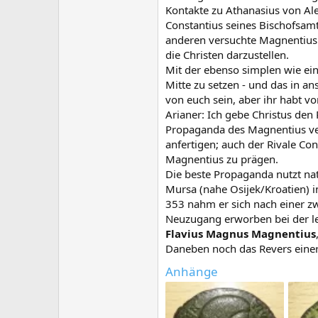
Kontakte zu Athanasius von Al
Constantius seines Bischofsamt
anderen versuchte Magnentius 
die Christen darzustellen.
Mit der ebenso simplen wie ei
Mitte zu setzen - und das in an
von euch sein, aber ihr habt vo
Arianer: Ich gebe Christus den P
Propaganda des Magnentius ver
anfertigen; auch der Rivale Co
Magnentius zu prägen.
Die beste Propaganda nutzt nat
Mursa (nahe Osijek/Kroatien) i
353 nahm er sich nach einer zw
Neuzugang erworben bei der l
Flavius Magnus Magnentius
Daneben noch das Revers einer
Anhänge