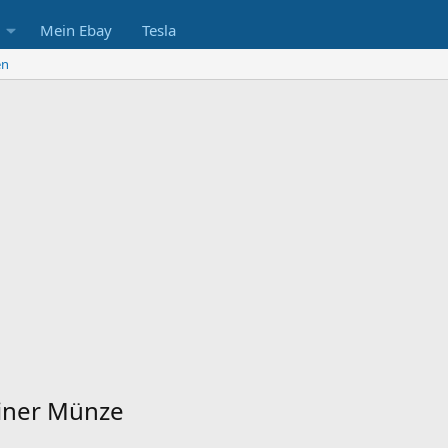
Mein Ebay
Tesla
en
einer Münze