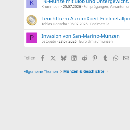
1€-Münze mit Blob und Untergewicht.
K
Krummbein
25.07.2026
Fehlprägungen, Varianten un
Leuchtturm AurumXpert Edelmetallprü
Tobias Honscha
06.07.2026
Edelmetalle
Invasion von San-Marino-Münzen
P
patopato
28.07.2026
Euro Umlaufmünzen
Facebook
X (Twitter)
Bluesky
LinkedIn
Reddit
Pinterest
Tumblr
What
Teilen:
Allgemeine Themen
Münzen & Geschichte