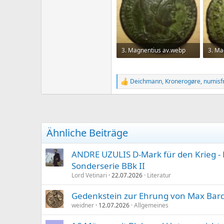
3. Magnentius av.webp
3. Ma
104,6 KB · Aufrufe: 135
177,7
Deichmann
,
Kronerogøre
,
numisf
R
e
a
k
t
i
Ähnliche Beiträge
o
n
e
ANDRE UZULIS D-Mark für den Krieg -
n
Sonderserie BBk II
:
Lord Vetinari
22.07.2026
Literatur
Gedenkstein zur Ehrung von Max Bar
weidner
12.07.2026
Allgemeines