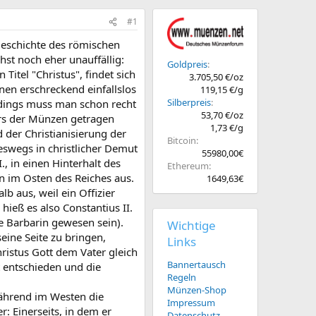
#1
 Geschichte des römischen
st noch eher unauffällig:
Goldpreis
itel "Christus", findet sich
3.705,50 €/oz
nen erschreckend einfallslos
119,15 €/g
Silberpreis
rdings muss man schon recht
53,70 €/oz
ers der Münzen getragen
1,73 €/g
 der Christianisierung der
Bitcoin
eswegs in christlicher Demut
55980,00€
., in einen Hinterhalt des
Ethereum
n im Osten des Reiches aus.
1649,63€
 aus, weil ein Offizier
eß es also Constantius II.
e Barbarin gewesen sein).
Wichtige
eine Seite zu bringen,
Links
hristus Gott dem Vater gleich
Bannertausch
t entschieden und die
Regeln
Münzen-Shop
 während im Westen die
Impressum
 Einerseits, in dem er
Datenschutz