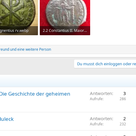
gnentius rv.webp
2.2 Constantius II. Maiorina Rv.webp
 KB · Aufrufe: 104
116,4 KB · Aufrufe: 119
reund
und eine weitere Person
Du musst dich einloggen oder re
 Die Geschichte der geheimen
Antworten
3
Aufrufe
286
duleck
Antworten
2
Aufrufe
232