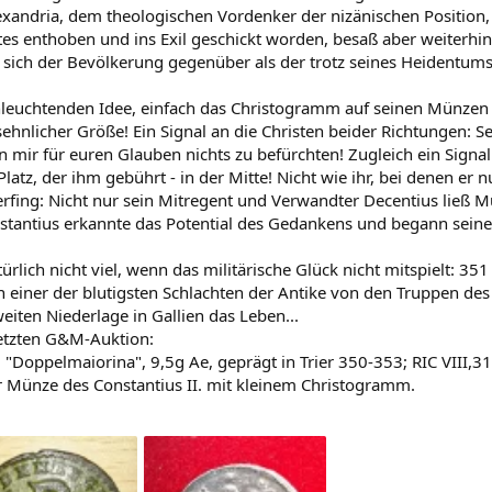
exandria, dem theologischen Vordenker der nizänischen Position
es enthoben und ins Exil geschickt worden, besaß aber weiterhi
sich der Bevölkerung gegenüber als der trotz seines Heidentums
nleuchtenden Idee, einfach das Christogramm auf seinen Münzen 
sehnlicher Größe! Ein Signal an die Christen beider Richtungen: S
n mir für euren Glauben nichts zu befürchten! Zugleich ein Signa
latz, der ihm gebührt - in der Mitte! Nicht wie ihr, bei denen er n
fing: Nicht nur sein Mitregent und Verwandter Decentius ließ M
nstantius erkannte das Potential des Gedankens und begann seiners
ürlich nicht viel, wenn das militärische Glück nicht mitspielt: 3
n einer der blutigsten Schlachten der Antike von den Truppen des
eiten Niederlage in Gallien das Leben...
etzten G&M-Auktion:
, "Doppelmaiorina", 9,5g Ae, geprägt in Trier 350-353; RIC VII
 Münze des Constantius II. mit kleinem Christogramm.