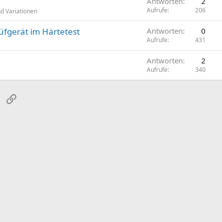
Antworten
2
Aufrufe
206
d Variationen
fgerät im Härtetest
Antworten
0
Aufrufe
431
Antworten
2
Aufrufe
340
sApp
E-Mail
Link