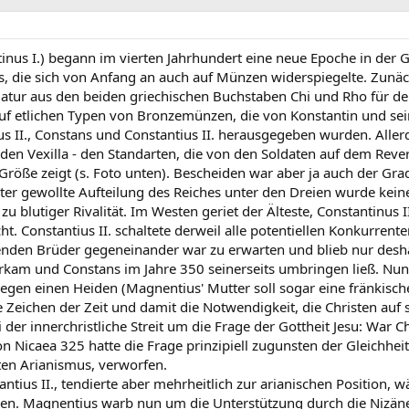
tinus I.) begann im vierten Jahrhundert eine neue Epoche in der
, die sich von Anfang an auch auf Münzen widerspiegelte. Zunäch
atur aus den beiden griechischen Buchstaben Chi und Rho für den T
 auf etlichen Typen von Bronzemünzen, die von Konstantin und sei
 II., Constans und Constantius II. herausgegeben wurden. Alle
 den Vexilla - den Standarten, die von den Soldaten auf dem Rev
Größe zeigt (s. Foto unten). Bescheiden war aber ja auch der Grad
er gewollte Aufteilung des Reiches unter den Dreien wurde kein
blutiger Rivalität. Im Westen geriet der Älteste, Constantinus II
 Constantius II. schaltete derweil alle potentiellen Konkurrente
nden Brüder gegeneinander war zu erwarten und blieb nur deshalb
m und Constans im Jahre 350 seinerseits umbringen ließ. Nun hi
egen einen Heiden (Magnentius' Mutter soll sogar eine fränkisch
 Zeichen der Zeit und damit die Notwendigkeit, die Christen auf s
er innerchristliche Streit um die Frage der Gottheit Jesu: War C
on Nicaea 325 hatte die Frage prinzipiell zugunsten der Gleichhei
en Arianismus, verworfen.
antius II., tendierte aber mehrheitlich zur arianischen Position,
n. Magnentius warb nun um die Unterstützung durch die Nizäner: