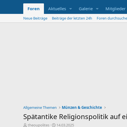
Foren
Aktuelles
Galerie
Mitglieder
Neue Beiträge
Beiträge der letzten 24h
Foren durchsuch
Allgemeine Themen
Münzen & Geschichte
Spätantike Religionspolitik auf 
E
E
theoupolites
14.03.2025