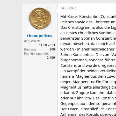
r
r
s
s
14.03.2025
t
t
Mit Kaiser Konstantin (Constan
e
e
l
l
Reiches sowie des Christentums
l
l
Das Christogramm, also die Lig
e
t
als erstes christliches Symbol
theoupolites
r
a
benamsten Söhnen Constantinus
m
Registriert
genau hinsehen, da es sich auf
11.10.2013
werden - in eher bescheidener 
Beiträge
900
Reaktionspunkte
Söhne Konstantins: Die vom Vat
2.499
hingenommen, sondern führte zu 
Constans und wurde umgebracht.
Ein Kampf der beiden verbleibe
namens Magnentius dem zuvorka
gegen Magnentius: Ein Christ g
Magnentius hatte allerdings die
erkannt. Zugute kam ihm dabei d
oder nur ähnlich? Das Konzil v
Gegenposition, den so genannt
Der Osten, einschließlich Const
Anhänger des Konzils überwoge