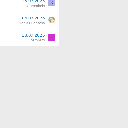
25.07.2026
K
Krummbein
06.07.2026
Tobias Honscha
28.07.2026
P
patopato