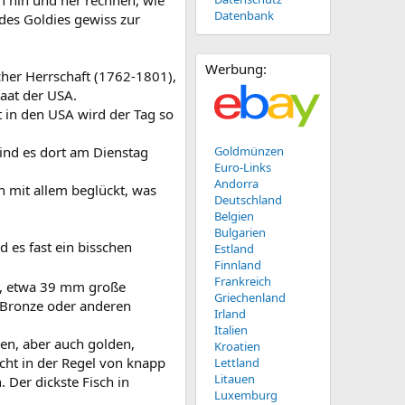
n hin und her rechnen, wie
Datenbank
des Goldies gewiss zur
Werbung:
scher Herrschaft (1762-1801),
taat der USA.
in den USA wird der Tag so
ind es dort am Dienstag
Goldmünzen
Euro-Links
Andorra
h mit allem beglückt, was
Deutschland
Belgien
Bulgarien
 es fast ein bisschen
Estland
Finnland
Frankreich
de, etwa 39 mm große
Griechenland
, Bronze oder anderen
Irland
Italien
ben, aber auch golden,
Kroatien
icht in der Regel von knapp
Lettland
Litauen
 Der dickste Fisch in
Luxemburg