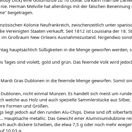
(Moby Dick) eine Goldmünze zu 16 Dollar. Da kann man die Zahle
 nie. Herman Melville hat allerdings mit der falschen Benennung 
one" beigetragen.
ranzösischen Kolonie Neufrankreich, zwischenzeitlich unter spani
 Vereinigten Staaten verkauft. Seit 1812 ist Louisiana der 18. S
t im Großraum New Orleans Ausnahmezustand. Nirgendwo sonst 
ag hauptsächlich Süßigkeiten in die Menge geworfen werden, s
 Tages sind violett, gold und grün. Das feiernde Volk wird jedoc
Mardi Gras Dublonen in die feiernde Menge geworfen. Somit sind
en Dublonen, nicht einmal Münzen. Es handelt sich meist um run
ch welche aus Holz und auch spezielle Sammlerstücke aus Silber
dere Formen und Größen.
s liegt jedoch auf den runden Alu-Chips. Diese sind oft silberfar
ot, … Hauptsache metallic. Das Gewicht einer Aluminiumdublone re
och auch dickere Scheiben, die etwa 7,5 g oder noch mehr wiegen.
uf 10,03 g.