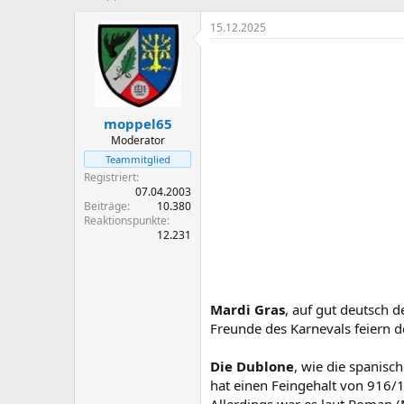
r
r
s
s
15.12.2025
t
t
e
e
l
l
l
l
e
t
moppel65
r
a
m
Moderator
Teammitglied
Registriert
07.04.2003
Beiträge
10.380
Reaktionspunkte
12.231
Mardi Gras
, auf gut deutsch d
Freunde des Karnevals feiern d
Die Dublone
, wie die spanis
hat einen Feingehalt von 916/