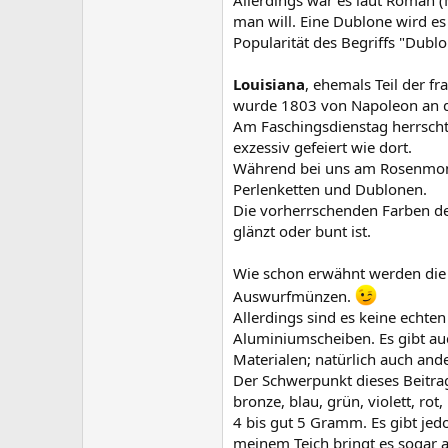
Allerdings war es laut Roman 
man will. Eine Dublone wird es
Popularität des Begriffs "Dubl
Louisiana
, ehemals Teil der f
wurde 1803 von Napoleon an die
Am Faschingsdienstag herrsch
exzessiv gefeiert wie dort.
Während bei uns am Rosenmont
Perlenketten und Dublonen.
Die vorherrschenden Farben des
glänzt oder bunt ist.
Wie schon erwähnt werden die 
Auswurfmünzen.
Allerdings sind es keine echt
Aluminiumscheiben. Es gibt au
Materialen; natürlich auch an
Der Schwerpunkt dieses Beitrag
bronze, blau, grün, violett, r
4 bis gut 5 Gramm. Es gibt jed
meinem Teich bringt es sogar a