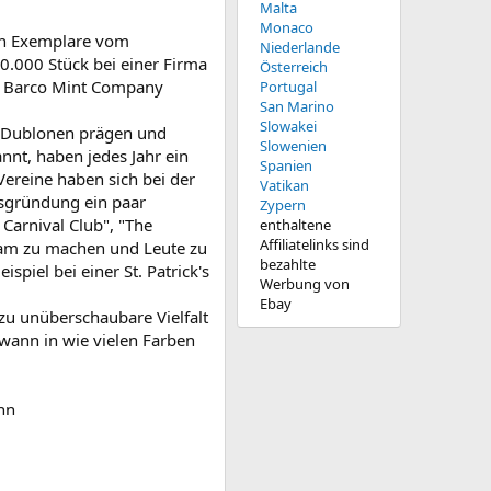
Malta
Monaco
ten Exemplare vom
Niederlande
0.000 Stück bei einer Firma
Österreich
ie Barco Mint Company
Portugal
San Marino
Slowakei
em Dublonen prägen und
Slowenien
annt, haben jedes Jahr ein
Spanien
Vereine haben sich bei der
Vatikan
nsgründung ein paar
Zypern
 Carnival Club", "The
enthaltene
Affiliatelinks sind
ksam zu machen und Leute zu
bezahlte
piel bei einer St. Patrick's
Werbung von
Ebay
zu unüberschaubare Vielfalt
 wann in wie vielen Farben
nn