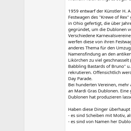
1959 entwarf der Künstler H. A
Festwagen des "Krewe of Rex" 
in Ohio gefertigt, die über J
gegründet, um die Dublonen vo
Verschiedene Karnevalsvereine 
werfen diese von ihren Festwage
anderes Thema für den Umzug, d
Namensfindung an den antiken 
Likörchen zu viel geschnasselt 
Babbling Bastards of Bruno" u.
rekrutieren. Offensichtlich wer
Day Parade.
Bei hunderten Vereinen, mehr 
an Mardi Gras Dublonen. Eine g
Dublonen hat produzieren lasse
Haben diese Dinger überhaupt 
- es sind Scheiben mit Motiv, a
- es sind von Namen her Dublon