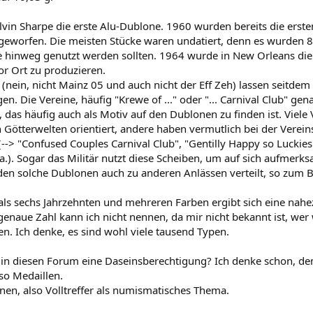
lvin Sharpe die erste Alu-Dublone. 1960 wurden bereits die ers
geworfen. Die meisten Stücke waren undatiert, denn es wurden 8
ahre hinweg genutzt werden sollten. 1964 wurde in New Orleans d
r Ort zu produzieren.
(nein, nicht Mainz 05 und auch nicht der Eff Zeh) lassen seitd
n. Die Vereine, häufig "Krewe of ..." oder "... Carnival Club" gen
as häufig auch als Motiv auf den Dublonen zu finden ist. Viele 
Götterwelten orientiert, andere haben vermutlich bei der Verei
(--> "Confused Couples Carnival Club", "Gentilly Happy so Luckies
a.). Sogar das Militär nutzt diese Scheiben, um auf sich aufmer
den solche Dublonen auch zu anderen Anlässen verteilt, so zum Beis
als sechs Jahrzehnten und mehreren Farben ergibt sich eine nahe
enaue Zahl kann ich nicht nennen, da mir nicht bekannt ist, wer
n. Ich denke, es sind wohl viele tausend Typen.
in diesen Forum eine Daseinsberechtigung? Ich denke schon, de
lso Medaillen.
en, also Volltreffer als numismatisches Thema.