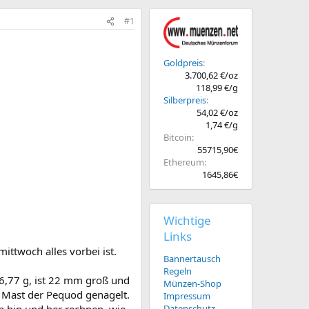
#1
Goldpreis
3.700,62 €/oz
118,99 €/g
Silberpreis
54,02 €/oz
1,74 €/g
Bitcoin
55715,90€
Ethereum
1645,86€
Wichtige
Links
ttwoch alles vorbei ist.
Bannertausch
Regeln
 6,77 g, ist 22 mm groß und
Münzen-Shop
 Mast der Pequod genagelt.
Impressum
Datenschutz