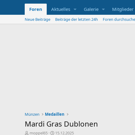
Foren
Aktuelles
Galerie
Mitglieder
Neue Beiträge
Beiträge der letzten 24h
Foren durchsuch
Münzen
Medaillen
Mardi Gras Dublonen
E
E
moppel65
15.12.2025