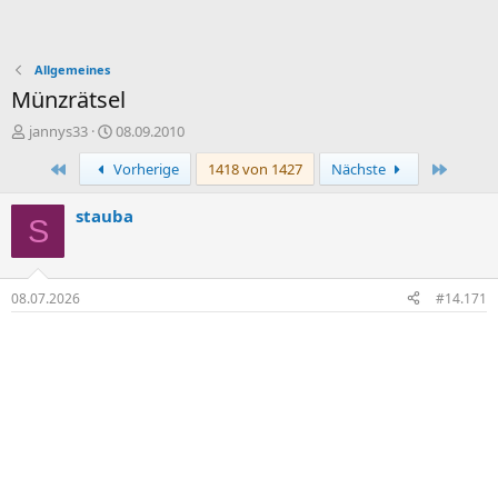
Allgemeines
Münzrätsel
E
E
jannys33
08.09.2010
r
r
Erste
Letzte
Vorherige
1418 von 1427
Nächste
s
s
t
t
e
e
stauba
S
l
l
l
l
e
t
r
a
08.07.2026
#14.171
m