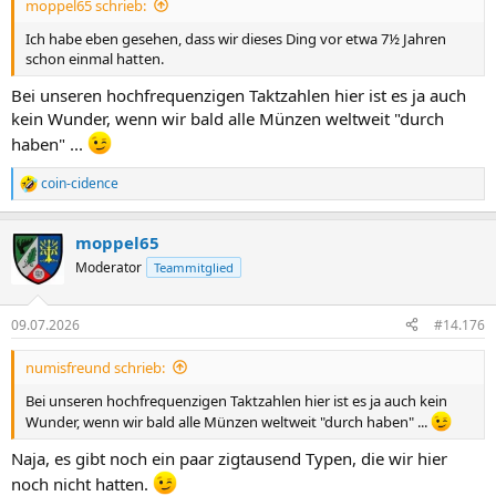
moppel65 schrieb:
Ich habe eben gesehen, dass wir dieses Ding vor etwa 7½ Jahren
schon einmal hatten.
Bei unseren hochfrequenzigen Taktzahlen hier ist es ja auch
kein Wunder, wenn wir bald alle Münzen weltweit "durch
haben" ...
coin-cidence
R
e
a
moppel65
k
t
Moderator
Teammitglied
i
o
n
09.07.2026
#14.176
e
n
numisfreund schrieb:
:
Bei unseren hochfrequenzigen Taktzahlen hier ist es ja auch kein
Wunder, wenn wir bald alle Münzen weltweit "durch haben" ...
Naja, es gibt noch ein paar zigtausend Typen, die wir hier
noch nicht hatten.