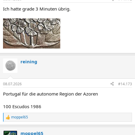
Ich hatte grade 3 Minuten übrig.
reining
08.07.2026
#14.173
Portugal für die autonome Region der Azoren
100 Escudos 1986
moppel65
R
e
a
moppel65
k