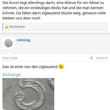
Die Kunst liegt allerdings darin, eine Münze für ein Rätsel zu
nehmen, die ein eindeutiges Motiv hat und die man kennen
könnte. Da fallen dann zigtausend Stücke weg, genauso viele
bleiben uns aber noch.
Deichmann
R
e
a
reining
k
t
i
o
n
09.07.2026
#14.177
e
n
Das ist einer von den zigtausend
:
Anhänge