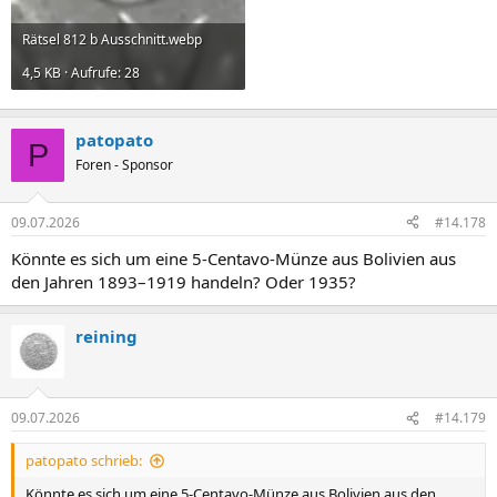
Rätsel 812 b Ausschnitt.webp
4,5 KB · Aufrufe: 28
patopato
P
Foren - Sponsor
09.07.2026
#14.178
Könnte es sich um eine 5-Centavo-Münze aus Bolivien aus
den Jahren 1893–1919 handeln? Oder 1935?
reining
09.07.2026
#14.179
patopato schrieb:
Könnte es sich um eine 5-Centavo-Münze aus Bolivien aus den