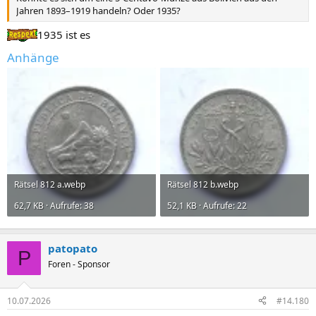
Jahren 1893–1919 handeln? Oder 1935?
1935 ist es
Anhänge
Rätsel 812 a.webp
Rätsel 812 b.webp
62,7 KB · Aufrufe: 38
52,1 KB · Aufrufe: 22
patopato
P
Foren - Sponsor
10.07.2026
#14.180