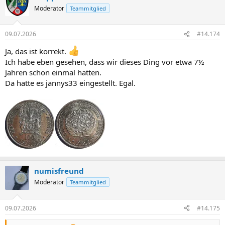
t
Moderator
Teammitglied
i
o
n
09.07.2026
#14.174
e
n
Ja, das ist korrekt.
:
Ich habe eben gesehen, dass wir dieses Ding vor etwa 7½
Jahren schon einmal hatten.
Da hatte es jannys33 eingestellt. Egal.
numisfreund
Moderator
Teammitglied
09.07.2026
#14.175