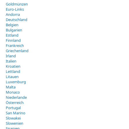
Goldmünzen
Euro-Links
Andorra
Deutschland
Belgien
Bulgarien
Estland
Finnland
Frankreich
Griechenland
Irland
Italien
Kroatien
Lettland
Litauen
Luxemburg
Malta
Monaco
Niederlande
Österreich
Portugal
San Marino
Slowakei
Slowenien
Spanien