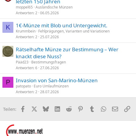
letzten 150 Jahren
moppel65
Ausländische Münzen
Antworten
2
06.05.2026
1€-Münze mit Blob und Untergewicht.
K
Krummbein
Fehlprägungen, Varianten und Variationen
Antworten
2
25.07.2026
Rätselhafte Münze zur Bestimmung – Wer
knackt diese Nuss?
Pääd23
Bestimmungsfragen
Antworten
6
27.06.2026
Invasion von San-Marino-Münzen
P
patopato
Euro Umlaufmünzen
Antworten
2
28.07.2026
Facebook
X (Twitter)
Bluesky
LinkedIn
Reddit
Pinterest
Tumblr
WhatsApp
E-Mail
Li
Teilen: