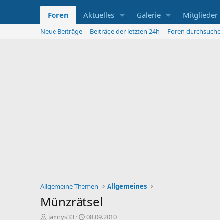
Foren
Aktuelles
Galerie
Mitglieder
Neue Beiträge
Beiträge der letzten 24h
Foren durchsuch
Allgemeine Themen
Allgemeines
Münzrätsel
E
E
jannys33
08.09.2010