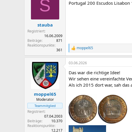
S
Portugal 200 Escudos Lisabo
stauba
Registriert
16.06.2009
Beiträge
871
Reaktionspunkte
moppel65
R
361
e
a
03.06.2026
k
t
Das war die richtige Idee!
i
o
Wir sehen eine vereinfachte Ve
n
Als ich 2015 dort war, sah das a
e
n
moppel65
:
Moderator
Teammitglied
Registriert
07.04.2003
Beiträge
10.370
Reaktionspunkte
12.217