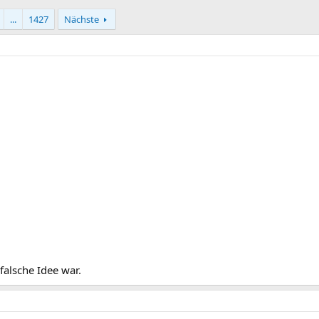
...
1427
Nächste
falsche Idee war.