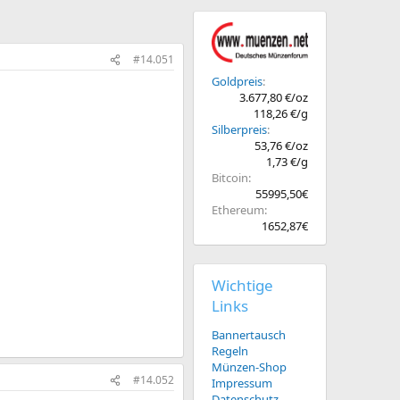
#14.051
Goldpreis
3.677,80 €/oz
118,26 €/g
Silberpreis
53,76 €/oz
1,73 €/g
Bitcoin
55995,50€
Ethereum
1652,87€
Wichtige
Links
Bannertausch
Regeln
Münzen-Shop
#14.052
Impressum
Datenschutz