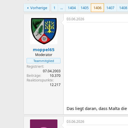
r
r
Vorherige
1
...
1404
1405
1406
1407
1408
s
s
t
t
e
e
03.06.2026
l
l
l
l
e
t
r
a
m
moppel65
Moderator
Teammitglied
Registriert
07.04.2003
Beiträge
10.370
Reaktionspunkte
12.217
Das liegt daran, dass Malta die 
03.06.2026