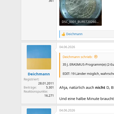
361
DSC_0001_BURST20260604091215726.webp
233,8 KB · Aufrufe: 27
Deichmann
R
e
a
04.06.2026
k
t
i
Deichmann schrieb:
o
n
35 J. ERASMUS-Programm(e) (2-
e
n
EDIT: 19 Länder möglich, wahrsch
Deichmann
:
Registriert
28.01.2011
Ahja, natürlich auch
nicht
D, BE
Beiträge
5.301
Reaktionspunkte
16.271
Und eine halbe Minute braucht
04.06.2026