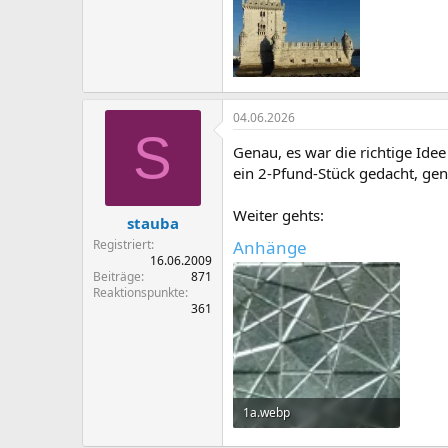
04.06.2026
S
Genau, es war die richtige Ide
ein 2-Pfund-Stück gedacht, gen
Weiter gehts:
stauba
Anhänge
Registriert
16.06.2009
Beiträge
871
Reaktionspunkte
361
1a.webp
32 KB · Aufrufe: 41