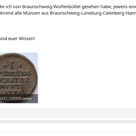
ie ich von Braunschweig-Wolfenbüttel gesehen habe, jeweils ein
während alle Münzen aus Braunschweig-Lüneburg-Calenberg-Hannov
und euer Wissen!
0322_125555.webp
 KB · Aufrufe: 84