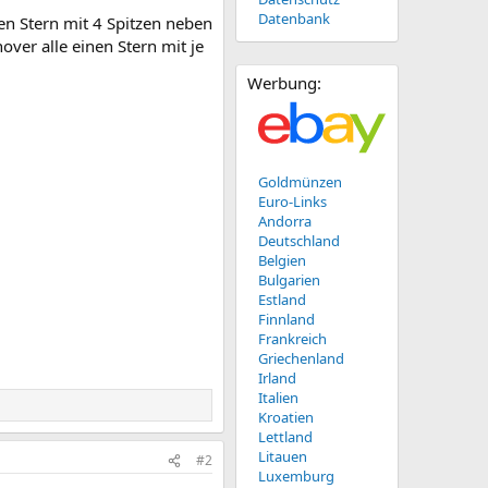
Datenbank
en Stern mit 4 Spitzen neben
er alle einen Stern mit je
Werbung:
Goldmünzen
Euro-Links
Andorra
Deutschland
Belgien
Bulgarien
Estland
Finnland
Frankreich
Griechenland
Irland
Italien
Kroatien
Lettland
Litauen
#2
Luxemburg