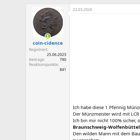
r
r
s
s
22.03.2026
t
t
e
e
l
l
l
l
e
t
coin-cidence
r
a
m
Registriert
25.06.2023
Beiträge
790
Reaktionspunkte
841
Ich habe diese 1 Pfennig Mün
Der Münzmeister wird mit LCR 
Ich bin mir nicht 100% sicher, 
Braunschweig-Wolfenbüttel
Den wilden Mann mit dem Baum