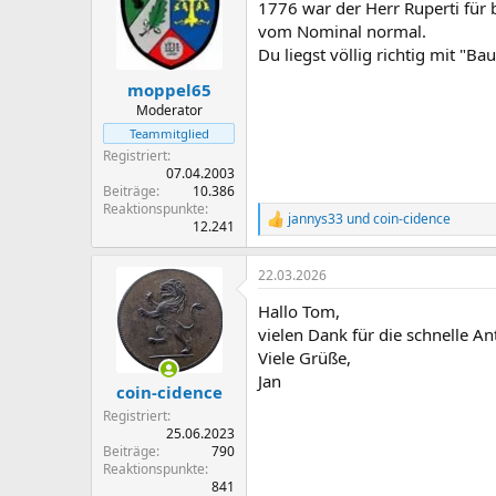
1776 war der Herr Ruperti für 
i
o
vom Nominal normal.
n
Du liegst völlig richtig mit "
e
n
moppel65
:
Moderator
Teammitglied
Registriert
07.04.2003
Beiträge
10.386
Reaktionspunkte
jannys33
und
coin-cidence
R
12.241
e
a
22.03.2026
k
t
Hallo Tom,
i
o
vielen Dank für die schnelle An
n
Viele Grüße,
e
Jan
n
coin-cidence
:
Registriert
25.06.2023
Beiträge
790
Reaktionspunkte
841