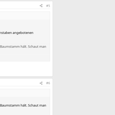
#5
uchstaben angebotenen
en Baumstamm hält. Schaut man
hrt.
#6
en Baumstamm hält. Schaut man