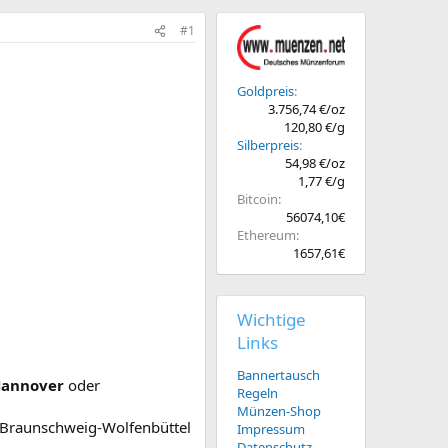
#1
Goldpreis
3.756,74 €/oz
120,80 €/g
Silberpreis
54,98 €/oz
1,77 €/g
Bitcoin
56074,10€
Ethereum
1657,61€
Wichtige
Links
Bannertausch
Hannover
oder
Regeln
Münzen-Shop
 Braunschweig-Wolfenbüttel
Impressum
Datenschutz