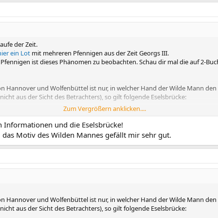
ufe der Zeit.
hier ein Lot
mit mehreren Pfennigen aus der Zeit Georgs III.
 Pfennigen ist dieses Phänomen zu beobachten. Schau dir mal die auf 2-B
von Hannover und Wolfenbüttel ist nur, in welcher Hand der Wilde Mann d
icht aus der Sicht des Betrachters), so gilt folgende Eselsbrücke:
Zum Vergrößern anklicken....
en Informationen und die Eselsbrücke!
 nach Welter. Dort wird dieser Wolfenbütteler Pfennig unter Nr. 2783 gefü
... das Motiv des Wilden Mannes gefällt mir sehr gut.
von Hannover und Wolfenbüttel ist nur, in welcher Hand der Wilde Mann d
icht aus der Sicht des Betrachters), so gilt folgende Eselsbrücke: