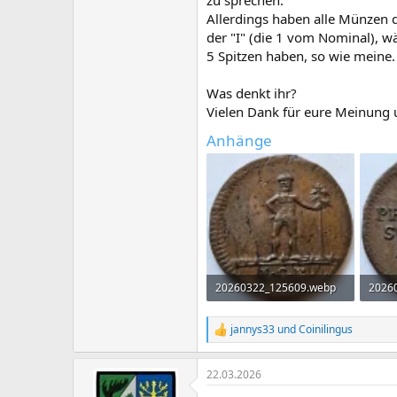
zu sprechen.
Allerdings haben alle Münzen d
der "I" (die 1 vom Nominal), 
5 Spitzen haben, so wie meine.
Was denkt ihr?
Vielen Dank für eure Meinung 
Anhänge
20260322_125609.webp
2026
752,3 KB · Aufrufe: 90
694,6
jannys33
und
Coinilingus
R
e
a
22.03.2026
k
t