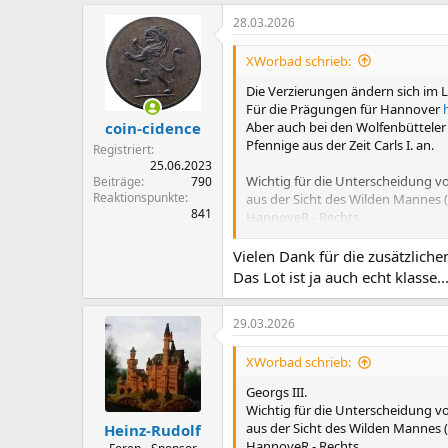
a
28.03.2026
k
t
i
XWorbad schrieb:
o
n
Die Verzierungen ändern sich im La
e
Für die Prägungen für Hannover
n
Aber auch bei den Wolfenbütteler
coin-cidence
:
Pfennige aus der Zeit Carls I. an.
Registriert
25.06.2023
Wichtig für die Unterscheidung 
Beiträge
790
Reaktionspunkte
aus der Sicht des Wilden Mannes (n
841
HannoveR - Rechts
WolfenbütteL - Links
Vielen Dank für die zusätzlich
Zum Abschluss noch die Einordnung
Das Lot ist ja auch echt klasse
29.03.2026
XWorbad schrieb:
Georgs III.
Wichtig für die Unterscheidung 
aus der Sicht des Wilden Mannes (n
Heinz-Rudolf
HannoveR - Rechts