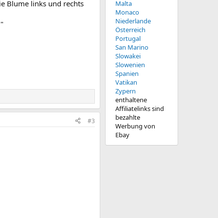
ie Blume links und rechts
Malta
Monaco
Niederlande
l"
Österreich
Portugal
San Marino
Slowakei
Slowenien
Spanien
Vatikan
Zypern
enthaltene
Affiliatelinks sind
bezahlte
#3
Werbung von
Ebay