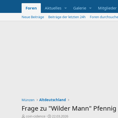
Foren
Aktuelles
Galerie
Mitglieder
Neue Beiträge
Beiträge der letzten 24h
Foren durchsuch
Münzen
Altdeutschland
Frage zu "Wilder Mann" Pfennig
E
E
coin-cidence
22.03.2026