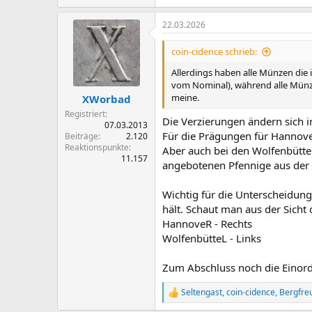
22.03.2026
coin-cidence schrieb:
Allerdings haben alle Münzen die 
vom Nominal), während alle Münze
meine.
XWorbad
Registriert
Die Verzierungen ändern sich i
07.03.2013
Für die Prägungen für Hannov
Beiträge
2.120
Reaktionspunkte
Aber auch bei den Wolfenbütte
11.157
angebotenen Pfennige aus der Ze
Wichtig für die Unterscheidun
hält. Schaut man aus der Sicht 
HannoveR - Rechts
WolfenbütteL - Links
Zum Abschluss noch die Einordn
Seltengast
,
coin-cidence
,
Bergfre
R
e