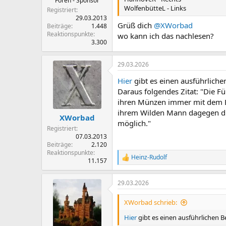
Foren - Sponsor
WolfenbütteL - Links
Registriert
29.03.2013
Grüß dich
@XWorbad
Beiträge
1.448
Reaktionspunkte
wo kann ich das nachlesen?
3.300
29.03.2026
Hier
gibt es einen ausführlich
Daraus folgendes Zitat: "Die 
ihren Münzen immer mit dem B
ihrem Wilden Mann dagegen die 
XWorbad
möglich."
Registriert
07.03.2013
Beiträge
2.120
Reaktionspunkte
Heinz-Rudolf
R
11.157
e
a
29.03.2026
k
t
i
XWorbad schrieb:
o
n
Hier
gibt es einen ausführlichen 
e