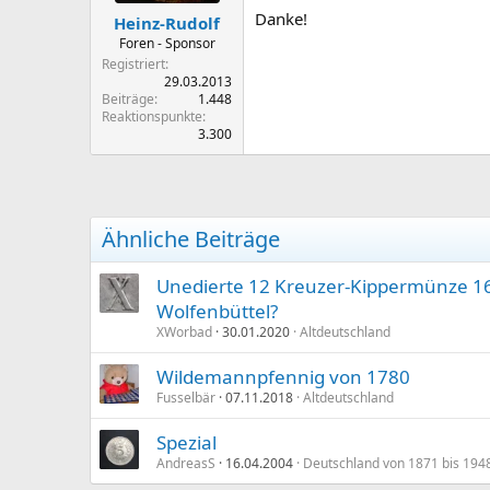
n
Danke!
Heinz-Rudolf
:
Foren - Sponsor
Registriert
29.03.2013
Beiträge
1.448
Reaktionspunkte
3.300
Ähnliche Beiträge
Unedierte 12 Kreuzer-Kippermünze 1
Wolfenbüttel?
XWorbad
30.01.2020
Altdeutschland
Wildemannpfennig von 1780
Fusselbär
07.11.2018
Altdeutschland
Spezial
AndreasS
16.04.2004
Deutschland von 1871 bis 194