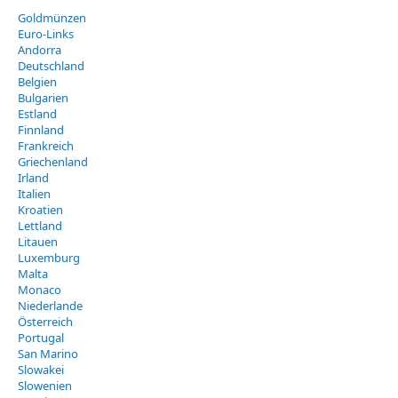
Goldmünzen
Euro-Links
Andorra
Deutschland
Belgien
Bulgarien
Estland
Finnland
Frankreich
Griechenland
Irland
Italien
Kroatien
Lettland
Litauen
Luxemburg
Malta
Monaco
Niederlande
Österreich
Portugal
San Marino
Slowakei
Slowenien