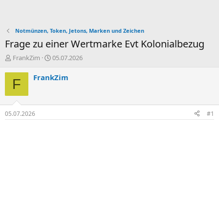
Notmünzen, Token, Jetons, Marken und Zeichen
Frage zu einer Wertmarke Evt Kolonialbezug
E
E
FrankZim
05.07.2026
r
r
s
s
FrankZim
F
t
t
e
e
l
l
l
l
05.07.2026
#1
e
t
r
a
m