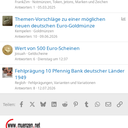
FrankZim
Notmünzen, Token, Jetons, Marken und Zeichen
Antworten
1
05.03.2025
Themen-Vorschläge zu einer möglichen
neuen deutschen Euro-Goldmünze
f
Kempelen
Goldmünzen
r
Antworten
10
09.06.2026
a
Wert von 500 Euro-Scheinen
g
Josuah
Geldscheine
e
Antworten
6
Dienstag um 12:37
Fehlprägung 10 Pfennig Bank deutscher Länder
1949
Regloh
Fehlprägungen, Varianten und Variationen
Antworten
8
12.07.2026
Facebook
X (Twitter)
Bluesky
LinkedIn
Reddit
Pinterest
Tumblr
WhatsApp
E-Mail
Li
Teilen: