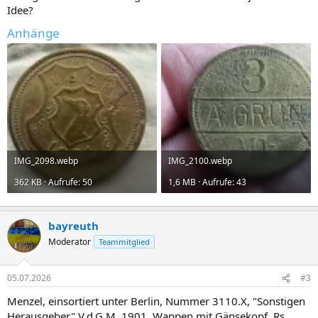
Idee?
Anhänge
IMG_2098.webp
IMG_2100.webp
362 KB · Aufrufe: 50
1,6 MB · Aufrufe: 43
bayreuth
Moderator
Teammitglied
05.07.2026
#3
Menzel, einsortiert unter Berlin, Nummer 3110.X, "Sonstigen
Herausgeber" V.d.G.M. 1901, Wappen mit Gänsekopf, Rs.