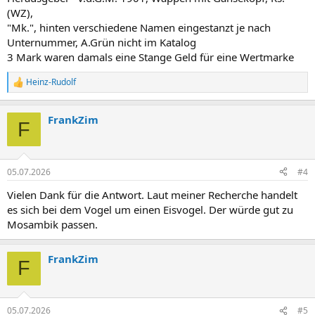
(WZ),
"Mk.", hinten verschiedene Namen eingestanzt je nach
Unternummer, A.Grün nicht im Katalog
3 Mark waren damals eine Stange Geld für eine Wertmarke
Heinz-Rudolf
R
e
a
FrankZim
k
F
t
i
o
n
05.07.2026
#4
e
n
Vielen Dank für die Antwort. Laut meiner Recherche handelt
:
es sich bei dem Vogel um einen Eisvogel. Der würde gut zu
Mosambik passen.
FrankZim
F
05.07.2026
#5