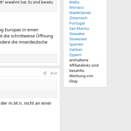
t“ erwähnt hat. Es sind bereits
Malta
Monaco
Niederlande
Österreich
Portugal
San Marino
ung Europas in einen
Slowakei
bt die schrittweise Öffnung
Slowenien
dere die innerdeutsche
Spanien
Vatikan
Zypern
enthaltene
Affiliatelinks sind
bezahlte
#24
Werbung von
Ebay
 der m.M.n. nicht an einer