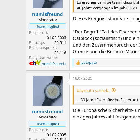
Es erscheint mir seltsam, dass bis
40 Jahre vergangen im Jahr 2029
numisfreund
Dieses Ereignis ist im Vorschla
Moderator
Teammitglied
"Der Begriff "Fall des Eisernen
Registriert
01.02.2005
Ostblock (sozialistisch) und ei
Beiträge
20.511
und den Zusammenbruch der Gr
Reaktionspunkte
Grenze und die Berliner Mauer.
23.116
Ebay Username
patopato
numisfreund1
R
e
a
18.07.2025
k
t
i
bayreuth schrieb:
o
n
... 30 Jahre Europäische Sicherhei
e
n
Die Europäische Sicherheits- un
numisfreund
:
einzigen Jahreszahl festgemac
Moderator
Teammitglied
Registriert
01.02.2005
Beiträge
20.511