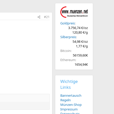
#21
Goldpreis
3.756,74 €/oz
120,80 €/g
Silberpreis
54,98 €/oz
1,77 €/g
Bitcoin
56159,60€
Ethereum
1654,94€
Wichtige
Links
Bannertausch
Regeln
Münzen-Shop
Impressum
Datenschutz