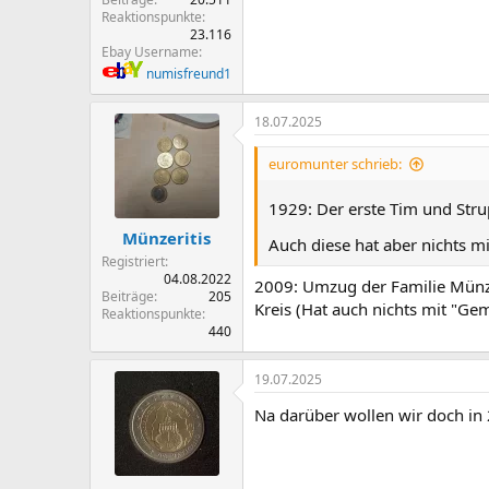
Reaktionspunkte
23.116
Ebay Username
numisfreund1
18.07.2025
euromunter schrieb:
1929: Der erste Tim und Stru
Münzeritis
Auch diese hat aber nichts m
Registriert
04.08.2022
2009: Umzug der Familie Münze
Beiträge
205
Kreis (Hat auch nichts mit "Ge
Reaktionspunkte
440
19.07.2025
Na darüber wollen wir doch in 2