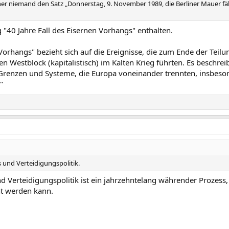
her niemand den Satz „Donnerstag, 9. November 1989, die Berliner Mauer fäll
g "40 Jahre Fall des Eisernen Vorhangs" enthalten.
 Vorhangs" bezieht sich auf die Ereignisse, die zum Ende der Teil
nen Westblock (kapitalistisch) im Kalten Krieg führten. Es beschrei
enzen und Systeme, die Europa voneinander trennten, insbeson
"
ts und Verteidigungspolitik.
d Verteidigungspolitik ist ein jahrzehntelang währender Prozess,
ht werden kann.