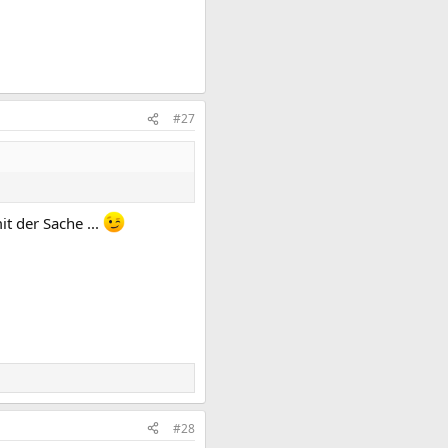
#27
t der Sache ...
#28