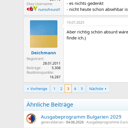
- es nichts gedenkt
Ebay Username
- nicht heute schon absehbar i
numisfreund1
19.07.2025
Aber richtig schön absurd wäre 
finde ich.)
Deichmann
Registriert
28.01.2011
Beiträge
5.308
Reaktionspunkte
16.287
Vorherige
1
2
3
4
5
Nächste
Ähnliche Beiträge
Ausgabeprogramm Bulgarien 2029
generaldarian
04.06.2026
Ausgabeprogramme Eur