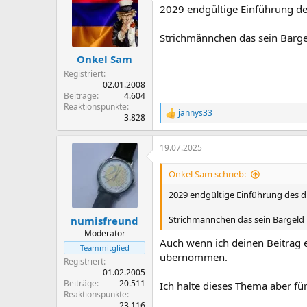
2029 endgültige Einführung des
i
o
n
Strichmännchen das sein Bargel
e
n
Onkel Sam
:
Registriert
02.01.2008
Beiträge
4.604
Reaktionspunkte
jannys33
R
3.828
e
a
19.07.2025
k
t
i
Onkel Sam schrieb:
o
n
2029 endgültige Einführung des di
e
n
Strichmännchen das sein Bargeld i
numisfreund
:
Moderator
Auch wenn ich deinen Beitrag e
Teammitglied
übernommen.
Registriert
01.02.2005
Beiträge
20.511
Ich halte dieses Thema aber für 
Reaktionspunkte
23.116