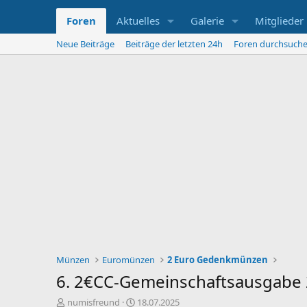
Foren
Aktuelles
Galerie
Mitglieder
Neue Beiträge
Beiträge der letzten 24h
Foren durchsuch
Münzen
Euromünzen
2 Euro Gedenkmünzen
6. 2€CC-Gemeinschaftsausgabe 2
E
E
numisfreund
18.07.2025