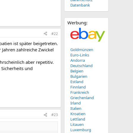
Datenbank
Werbung:
#22
tien ist später beigetreten.
 Jahren zahlreiche Zwickel
Goldmünzen
Euro-Links
Andorra
rscheinlich aber repetitiv.
Deutschland
 Sicherheits und
Belgien
Bulgarien
Estland
Finnland
Frankreich
Griechenland
Irland
Italien
Kroatien
#23
Lettland
Litauen
Luxemburg