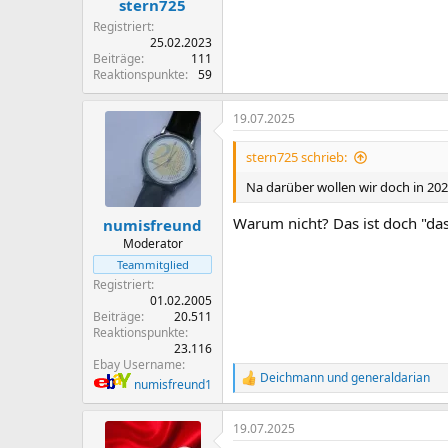
stern725
Registriert
25.02.2023
Beiträge
111
Reaktionspunkte
59
19.07.2025
stern725 schrieb:
Na darüber wollen wir doch in 2025
Warum nicht? Das ist doch "das 
numisfreund
Moderator
Teammitglied
Registriert
01.02.2005
Beiträge
20.511
Reaktionspunkte
23.116
Ebay Username
Deichmann
und
generaldarian
R
numisfreund1
e
a
19.07.2025
k
t