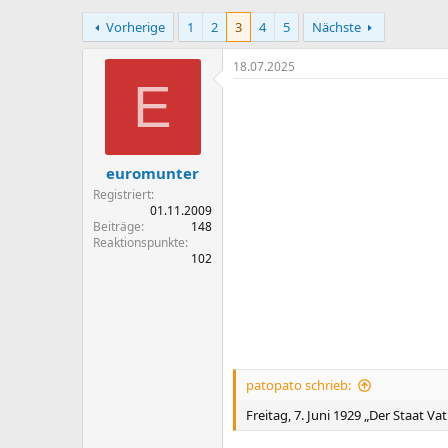
r
r
Vorherige
1
2
3
4
5
Nächste
s
s
t
t
e
e
18.07.2025
l
l
E
l
l
e
t
r
a
m
euromunter
Registriert
01.11.2009
Beiträge
148
Reaktionspunkte
102
patopato schrieb:
Freitag, 7. Juni 1929 „Der Staat Va