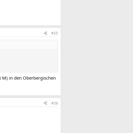
#25
t M) in den Oberbergischen
#26