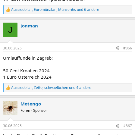
:
Aussiedollar
,
Euromünzfan
,
Münzeritis
und 6 andere
R
e
a
jonman
k
J
t
i
o
n
30.06.2025
#866
e
n
Umlauffunde in Zagreb:
:
50 Cent Kroatien 2024
1 Euro Österreich 2024
Aussiedollar
,
Zetto
,
schwaelbchen
und 4 andere
R
e
a
Motengo
k
t
Foren - Sponsor
i
o
n
30.06.2025
#867
e
n