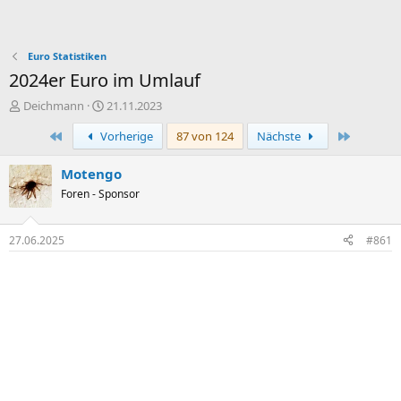
Euro Statistiken
2024er Euro im Umlauf
E
E
Deichmann
21.11.2023
r
r
Erste
Letzte
Vorherige
87 von 124
Nächste
s
s
t
t
e
e
Motengo
l
l
Foren - Sponsor
l
l
e
t
r
a
27.06.2025
#861
m