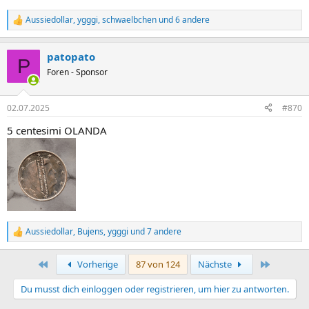
Aussiedollar
,
ygggi
,
schwaelbchen
und 6 andere
R
e
a
patopato
k
P
t
Foren - Sponsor
i
o
n
02.07.2025
#870
e
n
5 centesimi OLANDA
:
Aussiedollar
,
Bujens
,
ygggi
und 7 andere
R
e
a
Erste
Letzte
Vorherige
87 von 124
Nächste
k
t
Du musst dich einloggen oder registrieren, um hier zu antworten.
i
o