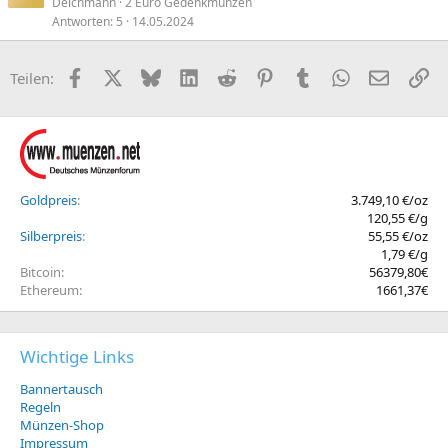
Deichmann
2 Euro Gedenkmünzen
Antworten
5
14.05.2024
Facebook
X (Twitter)
Bluesky
LinkedIn
Reddit
Pinterest
Tumblr
WhatsApp
E-Mail
Li
Teilen:
Goldpreis
3.749,10 €/oz
120,55 €/g
Silberpreis
55,55 €/oz
1,79 €/g
Bitcoin
56379,80€
Ethereum
1661,37€
Wichtige Links
Bannertausch
Regeln
Münzen-Shop
Impressum