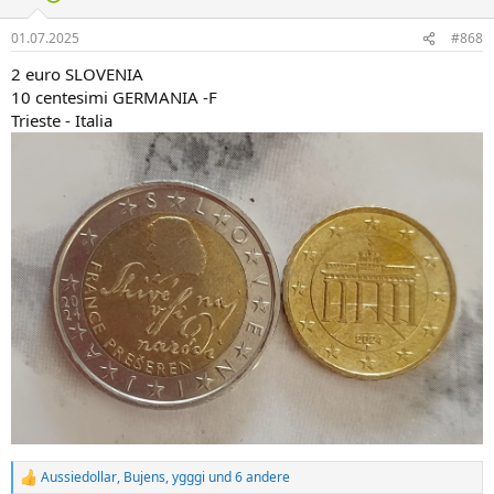
o
n
01.07.2025
#868
e
n
2 euro SLOVENIA
:
10 centesimi GERMANIA -F
Trieste - Italia
Aussiedollar
,
Bujens
,
ygggi
und 6 andere
R