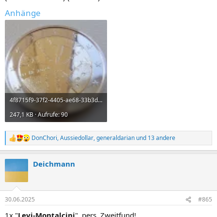
Anhänge
4f8715f9-37f2-4405-ae68-33b3d0490dc5.webp
247,1 KB · Aufrufe: 90
DonChori
,
Aussiedollar
,
generaldarian
und 13 andere
R
e
a
Deichmann
k
t
i
o
n
30.06.2025
#865
e
n
1x "
Levi-Montalcini
", pers. Zweitfund!