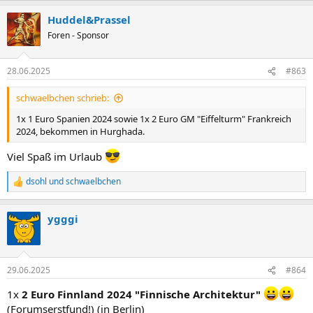
a
Huddel&Prassel
k
t
Foren - Sponsor
i
o
n
28.06.2025
#863
e
n
schwaelbchen schrieb:
:
1x 1 Euro Spanien 2024 sowie 1x 2 Euro GM "Eiffelturm" Frankreich
2024, bekommen in Hurghada.
Viel Spaß im Urlaub
dsohl
und
schwaelbchen
R
e
a
ygggi
k
t
i
o
n
29.06.2025
#864
e
n
1x
2 Euro Finnland 2024 "Finnische Architektur"
:
(Forumserstfund!) (in Berlin)