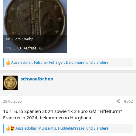
IMG_2793.webp
118,3 KB · Aufrufe: 70
Aussiedollar
,
Falscher Fuffziger
,
Deichmann
und 5 andere
R
e
a
schwaelbchen
k
t
i
o
n
28.06.2025
#862
e
n
1x 1 Euro Spanien 2024 sowie 1x 2 Euro GM "Eiffelturm"
:
Frankreich 2024, bekommen in Hurghada.
Aussiedollar
,
Münzeritis
,
Huddel&Prassel
und 3 andere
R
e