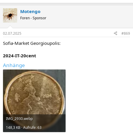
e
a
Motengo
k
t
Foren - Sponsor
i
o
n
02.07.2025
#869
e
n
Sofia-Market Georgioupolis:
:
2024-IT-20cent
Anhänge
IMG_2930.webp
148,3 KB · Aufrufe: 63