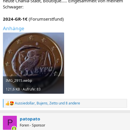
heute Chania-Stadt, Boutique….. Eingesammelt von meinem
:
Schwager:
2024-GR-1€
(Forumserstfund)
Anhänge
IMG_2915.webp
121,6 KB · Aufrufe: 83
Aussiedollar
,
Bujens
,
Zetto
und 8 andere
R
e
a
patopato
k
P
t
Foren - Sponsor
i