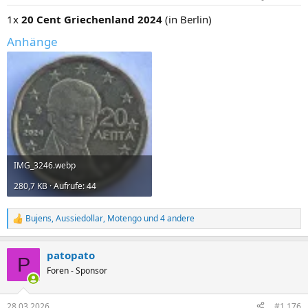
e
n
1x
20 Cent Griechenland 2024
(in Berlin)
:
Anhänge
IMG_3246.webp
280,7 KB · Aufrufe: 44
Bujens
,
Aussiedollar
,
Motengo
und 4 andere
R
e
a
patopato
k
P
t
Foren - Sponsor
i
o
n
28.03.2026
#1.176