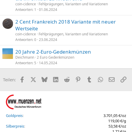
coin-cidence
Fehlprägungen, Varianten und Variationen
Antworten
1
01.06.2024
2 Cent Frankreich 2018 Variante mit neuer
Wertseite
coin-cidence
Fehlprägungen, Varianten und Variationen
Antworten
0
23.06.2024
20 Jahre 2-Euro-Gedenkmünzen
Deichmann
2 Euro Gedenkmünzen
Antworten
5
14.05.2024
Facebook
X (Twitter)
Bluesky
LinkedIn
Reddit
Pinterest
Tumblr
WhatsApp
E-Mail
Li
Teilen:
Goldpreis
3.701,05 €/oz
119,00 €/g
Silberpreis
53,58 €/oz
1,72 €/g