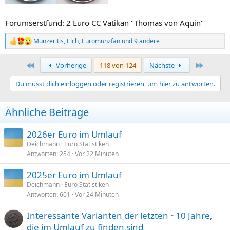
Forumserstfund: 2 Euro CC Vatikan "Thomas von Aquin"
Münzeritis
,
Elch
,
Euromünzfan
und 9 andere
R
e
a
Erste
Letzte
Vorherige
118 von 124
Nächste
k
t
Du musst dich einloggen oder registrieren, um hier zu antworten.
i
o
n
Ähnliche Beiträge
e
n
:
2026er Euro im Umlauf
Deichmann
Euro Statistiken
Antworten
254
Vor 22 Minuten
2025er Euro im Umlauf
Deichmann
Euro Statistiken
Antworten
601
Vor 24 Minuten
Interessante Varianten der letzten ~10 Jahre,
die im Umlauf zu finden sind