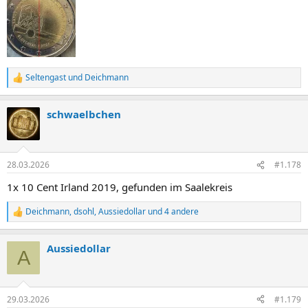
Seltengast
und
Deichmann
R
e
a
schwaelbchen
k
t
i
o
n
28.03.2026
#1.178
e
n
1x 10 Cent Irland 2019, gefunden im Saalekreis
:
Deichmann
,
dsohl
,
Aussiedollar
und 4 andere
R
e
a
Aussiedollar
k
A
t
i
o
n
29.03.2026
#1.179
e