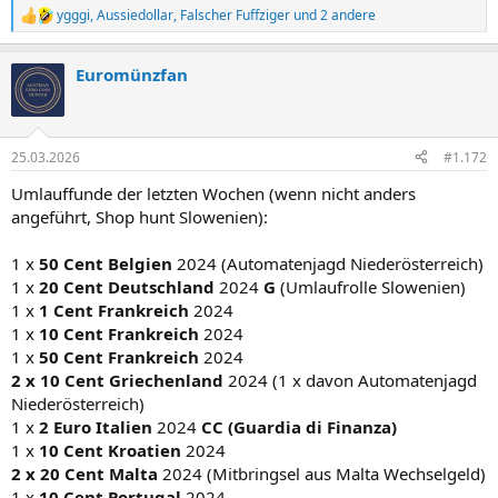
ygggi
,
Aussiedollar
,
Falscher Fuffziger
und 2 andere
R
e
a
Euromünzfan
k
t
i
o
n
25.03.2026
#1.172
e
n
Umlauffunde der letzten Wochen (wenn nicht anders
:
angeführt, Shop hunt Slowenien):
1 x
50 Cent Belgien
2024 (Automatenjagd Niederösterreich)
1 x
20 Cent Deutschland
2024
G
(Umlaufrolle Slowenien)
1 x
1 Cent Frankreich
2024
1 x
10 Cent Frankreich
2024
1 x
50 Cent Frankreich
2024
2 x 10 Cent Griechenland
2024 (1 x davon Automatenjagd
Niederösterreich)
1 x
2 Euro Italien
2024
CC (Guardia di Finanza)
1 x
10 Cent Kroatien
2024
2 x 20 Cent Malta
2024 (Mitbringsel aus Malta Wechselgeld)
1 x
10 Cent Portugal
2024