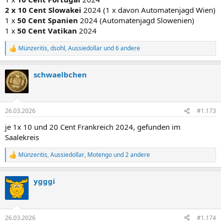
2 x 10 Cent Slowakei
2024 (1 x davon Automatenjagd Wien)
1 x
50 Cent Spanien
2024 (Automatenjagd Slowenien)
1 x
50 Cent Vatikan
2024
Münzeritis
,
dsohl
,
Aussiedollar
und 6 andere
R
e
a
schwaelbchen
k
t
i
o
n
26.03.2026
#1.173
e
n
je 1x 10 und 20 Cent Frankreich 2024, gefunden im
:
Saalekreis
Münzeritis
,
Aussiedollar
,
Motengo
und 2 andere
R
e
a
ygggi
k
t
i
o
n
26.03.2026
#1.174