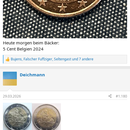
Heute morgen beim Bäcker:
5 Cent Belgien 2024
Bujens
,
Falscher Fuffziger
,
Seltengast
und 7 andere
R
e
a
Deichmann
k
t
i
o
n
29.03.2026
#1.180
e
n
: