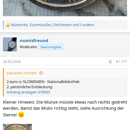
Münzeritis
,
Euromünzfan
,
Deichmann
und 5 andere
R
e
a
numisfreund
k
t
Moderator
Teammitglied
i
o
n
28.03.2026
#1.177
e
n
patopato schrieb:
:
2 euro cc SLOWENIEN - Nationalbibliothek
2. persönliche Entdeckung
Anhang anzeigen 319593
Kleiner Hinweis: Die Münze müsste etwas nach rechts gedreht
werden, damit das Motiv richtig steht, siehe Ausrichtung der
Sterne!