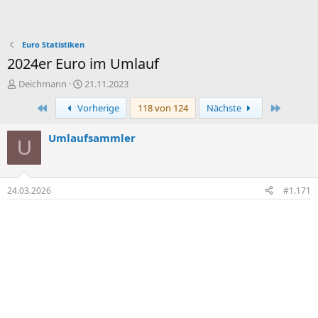
Euro Statistiken
2024er Euro im Umlauf
E
E
Deichmann
21.11.2023
r
r
Erste
Letzte
Vorherige
118 von 124
Nächste
s
s
t
t
e
e
Umlaufsammler
U
l
l
l
l
e
t
r
a
24.03.2026
#1.171
m