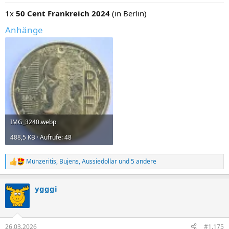
e
n
1x
50 Cent Frankreich 2024
(in Berlin)
:
Anhänge
IMG_3240.webp
488,5 KB · Aufrufe: 48
Münzeritis
,
Bujens
,
Aussiedollar
und 5 andere
R
e
a
ygggi
k
t
i
o
n
26.03.2026
#1.175