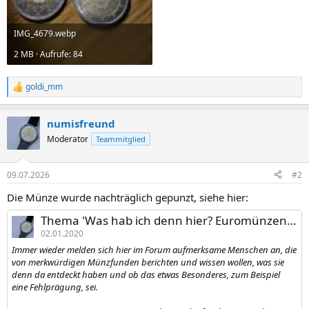
IMG_4679.webp
2 MB · Aufrufe: 84
goldi_mm
R
e
a
numisfreund
k
t
Moderator
Teammitglied
i
o
n
09.07.2026
#2
e
n
Die Münze wurde nachträglich gepunzt, siehe hier:
:
Thema 'Was hab ich denn hier? Euromünzen mit "JK"-Punzen'
02.01.2020
Immer wieder melden sich hier im Forum aufmerksame Menschen an, die
von merkwürdigen Münzfunden berichten und wissen wollen, was sie
denn da entdeckt haben und ob das etwas Besonderes, zum Beispiel
eine Fehlprägung, sei.