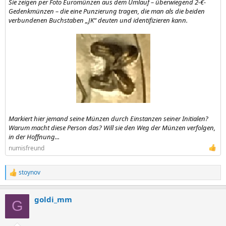
Sie zeigen per Foto Euromünzen aus dem Umlauf – überwiegend 2-€-
Gedenkmünzen – die eine Punzierung tragen, die man als die beiden
verbundenen Buchstaben „JK“ deuten und identifizieren kann.
Markiert hier jemand seine Münzen durch Einstanzen seiner Initialen?
Warum macht diese Person das? Will sie den Weg der Münzen verfolgen,
in der Hoffnung...
numisfreund
stoynov
R
e
a
goldi_mm
k
G
t
i
o