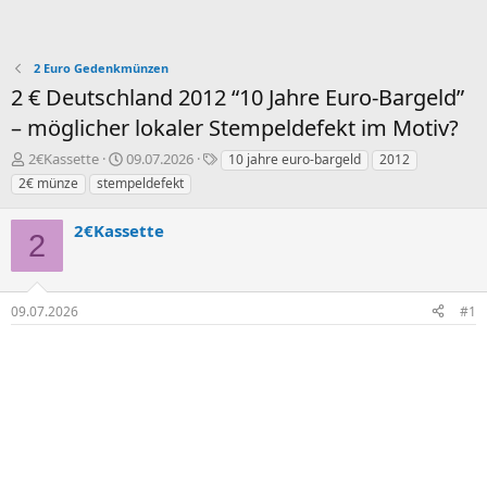
2 Euro Gedenkmünzen
2 € Deutschland 2012 “10 Jahre Euro-Bargeld”
– möglicher lokaler Stempeldefekt im Motiv?
E
E
S
2€Kassette
09.07.2026
10 jahre euro-bargeld
2012
r
r
c
2€ münze
stempeldefekt
s
s
h
t
t
l
2€Kassette
e
e
a
2
l
l
g
l
l
w
e
t
o
09.07.2026
#1
r
a
r
m
t
e