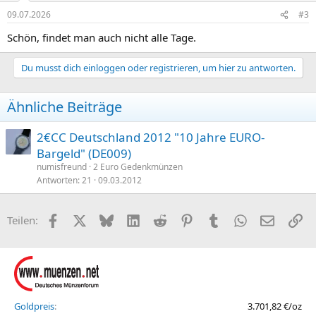
n
09.07.2026
#3
e
n
Schön, findet man auch nicht alle Tage.
:
Du musst dich einloggen oder registrieren, um hier zu antworten.
Ähnliche Beiträge
2€CC Deutschland 2012 "10 Jahre EURO-
Bargeld" (DE009)
numisfreund
2 Euro Gedenkmünzen
Antworten
21
09.03.2012
Facebook
X (Twitter)
Bluesky
LinkedIn
Reddit
Pinterest
Tumblr
WhatsApp
E-Mail
Li
Teilen:
Goldpreis
3.701,82 €/oz