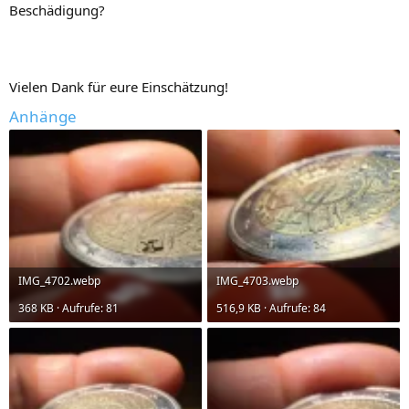
Beschädigung?
Vielen Dank für eure Einschätzung!
Anhänge
IMG_4702.webp
IMG_4703.webp
368 KB · Aufrufe: 81
516,9 KB · Aufrufe: 84