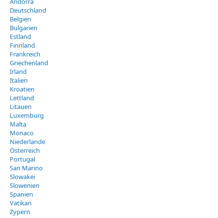
Andorra
Deutschland
Belgien
Bulgarien
Estland
Finnland
Frankreich
Griechenland
Irland
Italien
Kroatien
Lettland
Litauen
Luxemburg
Malta
Monaco
Niederlande
Österreich
Portugal
San Marino
Slowakei
Slowenien
Spanien
Vatikan
Zypern