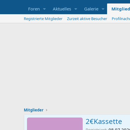
Foren
Aktuelles
Galerie
Mitglie
Registrierte Mitglieder
Zurzeit aktive Besucher
Profilnach
Mitglieder
2€Kassette
Registriert
08.07.202