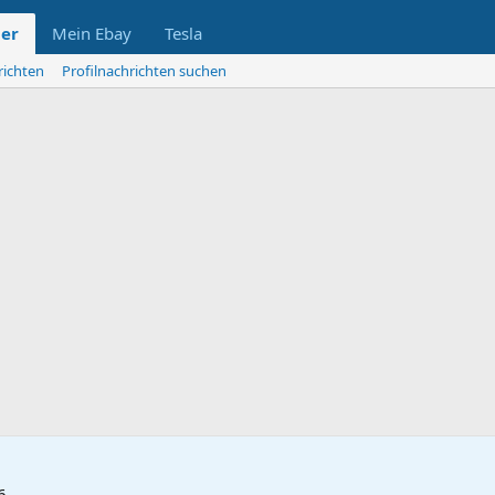
der
Mein Ebay
Tesla
richten
Profilnachrichten suchen
6