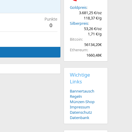
Goldpreis
3.681,25 €/oz
118,37 €/g
Punkte
Silberpreis
0
53,26 €/oz
1,71 €/g
Bitcoin
56134,20€
Ethereum
1660,48€
Wichtige
Links
Bannertausch
Regeln
Münzen-Shop
Impressum
Datenschutz
Datenbank