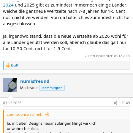
2024
und 2025 gibt es zumindest immernoch einige Länder,
welche die ganzneue Wertseite nach 7-8 Jahren für 1-5 Cent
noch nicht verwenden. Von da halte ich es zumindest nicht für
ausgeschlossen.
Ja, irgendwo stand, dass die neue Wertseite ab 2026 wohl für
alle Länder genutzt werden soll, aber ich glaube das galt nur
für 10-50 Cent, nicht für 1-5 Cent.
Zuletzt bearbeitet:
03.12.2025
BGK
R
e
a
numisfreund
k
t
Moderator
Teammitglied
i
o
n
03.12.2025
#149
e
n
coin-cidence schrieb:
:
Ja, mit alten Designs neuanzufangen klingt wirklich
unwahrscheinlich.