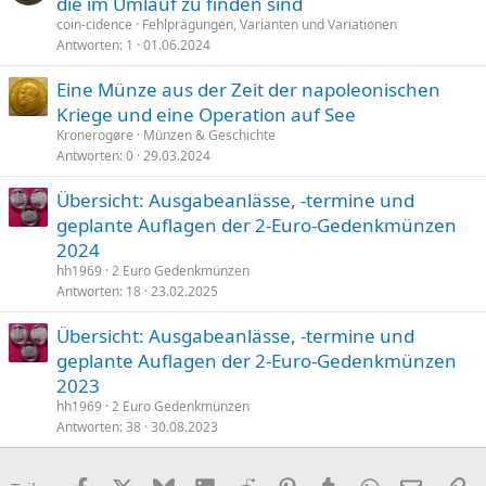
die im Umlauf zu finden sind
coin-cidence
Fehlprägungen, Varianten und Variationen
Antworten
1
01.06.2024
Eine Münze aus der Zeit der napoleonischen
Kriege und eine Operation auf See
Kronerogøre
Münzen & Geschichte
Antworten
0
29.03.2024
Übersicht: Ausgabeanlässe, -termine und
geplante Auflagen der 2-Euro-Gedenkmünzen
2024
hh1969
2 Euro Gedenkmünzen
Antworten
18
23.02.2025
Übersicht: Ausgabeanlässe, -termine und
geplante Auflagen der 2-Euro-Gedenkmünzen
2023
hh1969
2 Euro Gedenkmünzen
Antworten
38
30.08.2023
Facebook
X (Twitter)
Bluesky
LinkedIn
Reddit
Pinterest
Tumblr
WhatsApp
E-Mail
Li