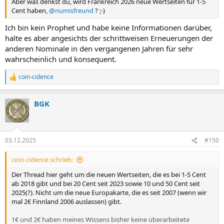
Aber was denkst du, wird Frankreich 2026 neue Wertseiten für 1-5
Cent haben,
@numisfreund
? ;-)
Ich bin kein Prophet und habe keine Informationen darüber,
halte es aber angesichts der schrittweisen Erneuerungen der
anderen Nominale in den vergangenen Jahren für sehr
wahrscheinlich und konsequent.
coin-cidence
R
e
a
BGK
k
t
i
o
n
03.12.2025
#150
e
n
coin-cidence schrieb:
:
Der Thread hier geht um die neuen Wertseiten, die es bei 1-5 Cent
ab 2018 gibt und bei 20 Cent seit 2023 sowie 10 und 50 Cent seit
2025(?). Nicht um die neue Europakarte, die es seit 2007 (wenn wir
mal 2€ Finnland 2006 auslassen) gibt.
1€ und 2€ haben meines Wissens bisher keine überarbeitete