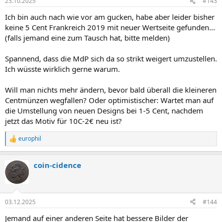
23.10.2025
#143
e
n
Ich bin auch nach wie vor am gucken, habe aber leider bisher
:
keine 5 Cent Frankreich 2019 mit neuer Wertseite gefunden...
(falls jemand eine zum Tausch hat, bitte melden)
Spannend, dass die MdP sich da so strikt weigert umzustellen.
Ich wüsste wirklich gerne warum.
Will man nichts mehr ändern, bevor bald überall die kleineren
Centmünzen wegfallen? Oder optimistischer: Wartet man auf
die Umstellung von neuen Designs bei 1-5 Cent, nachdem
jetzt das Motiv für 10C-2€ neu ist?
europhil
R
e
a
coin-cidence
k
t
i
o
n
03.12.2025
#144
e
n
Jemand auf einer anderen Seite hat bessere Bilder der
: