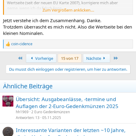
Wertseite (seit der neuen EU Karte 2007), korrigiere mich aber
gerne, wenn ich da falsch liege.
Zum Vergrößern anklicken....
Die Bezeichnung "neue Wertseite" ist da leider gut geeignet
Jetzt verstehe ich dem Zusammenhang. Danke.
Verwirrung zu stiften, besser wäre wahrscheinlich "Ganz neue
Trotzdem überrascht es mich nicht. Also die Wertseite bei den
Wertseite" oder "Wertseite Nr. X"
kleinen Nominalen.
Um die Frage zu beantworten: die (ganz-)neue Wertseite ist für
coin-cidence
R
Bulgarien sich der wahrscheinliche Fall gewesen, aber
2024
und
e
2025 gibt es zumindest immernoch einige Länder, welche die
a
ganzneue Wertseite nach 7-8 Jahren für 1-5 Cent noch nicht
Erste
Letzte
Vorherige
15 von 17
Nächste
k
verwenden. Von da halte ich es zumindest nicht für ausgeschlossen.
t
Du musst dich einloggen oder registrieren, um hier zu antworten.
i
Ja, irgendwo stand, dass die neue Wertseite ab 2026 wohl für alle
o
Länder genutzt werden soll, aber ich glaube das galt nur für 10-50
n
Ähnliche Beiträge
e
Cent, nicht für 1-5 Cent.
n
:
Übersicht: Ausgabeanlässe, -termine und
Auflagen der 2-Euro-Gedenkmünzen 2025
hh1969
2 Euro Gedenkmünzen
Antworten
13
05.11.2025
Interessante Varianten der letzten ~10 Jahre,