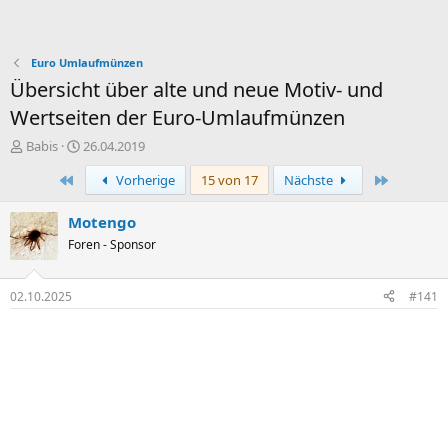
Euro Umlaufmünzen
Übersicht über alte und neue Motiv- und
Wertseiten der Euro-Umlaufmünzen
E
E
Babis
26.04.2019
r
r
Erste
Letzte
Vorherige
15 von 17
Nächste
s
s
t
t
e
e
Motengo
l
l
Foren - Sponsor
l
l
e
t
r
a
02.10.2025
#141
m