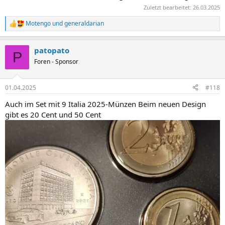
Zuletzt bearbeitet:
26.03.2025
Motengo
und
generaldarian
R
e
a
patopato
k
P
t
Foren - Sponsor
i
o
n
01.04.2025
#118
e
n
Auch im Set mit 9 Italia 2025-Münzen Beim neuen Design
:
gibt es 20 Cent und 50 Cent