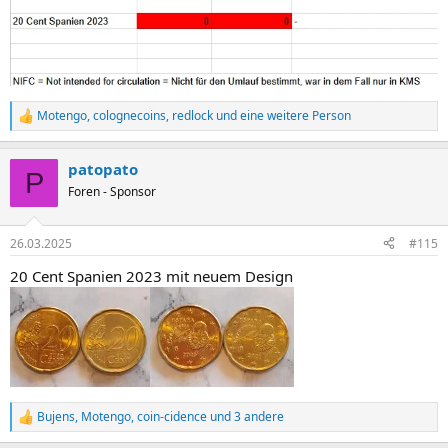
Motengo
,
colognecoins
,
redlock
und eine weitere Person
R
e
a
patopato
k
P
t
Foren - Sponsor
i
o
n
26.03.2025
#115
e
n
20 Cent Spanien 2023 mit neuem Design
:
Bujens
,
Motengo
,
coin-cidence
und 3 andere
R
e