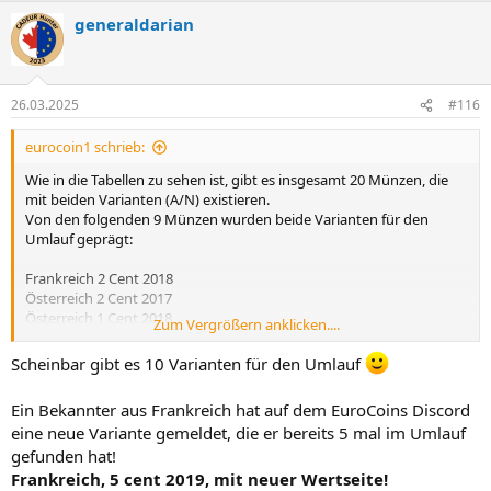
a
generaldarian
k
t
i
o
n
26.03.2025
#116
e
n
eurocoin1 schrieb:
:
Wie in die Tabellen zu sehen ist, gibt es insgesamt 20 Münzen, die
mit beiden Varianten (A/N) existieren.
Von den folgenden 9 Münzen wurden beide Varianten für den
Umlauf geprägt:
Frankreich 2 Cent 2018
Österreich 2 Cent 2017
Österreich 1 Cent 2018
Zum Vergrößern anklicken....
Österreich 5 Cent 2018
Slowenien 5 Cent 2019
Scheinbar gibt es 10 Varianten für den Umlauf
Spanien 1 Cent 2018
Spanien 2 Cent 2018
Ein Bekannter aus Frankreich hat auf dem EuroCoins Discord
Spanien 5 Cent 2018
eine neue Variante gemeldet, die er bereits 5 mal im Umlauf
Spanien 20 Cent 2023
gefunden hat!
Frankreich, 5 cent 2019, mit neuer Wertseite!