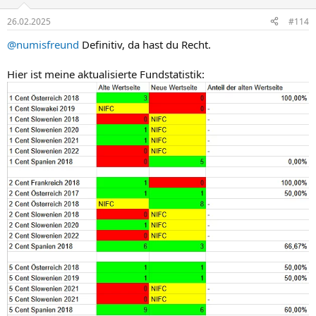
o
n
26.02.2025
#114
e
n
@numisfreund
Definitiv, da hast du Recht.
:
Hier ist meine aktualisierte Fundstatistik: