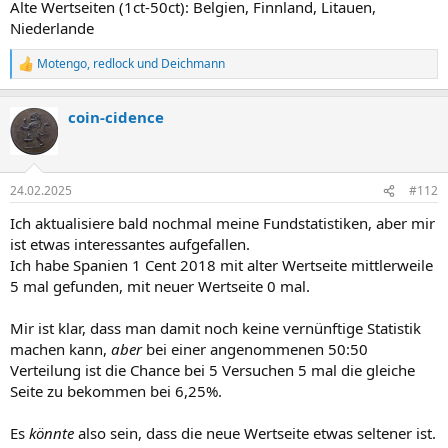
Alte Wertseiten (1ct-50ct): Belgien, Finnland, Litauen,
Niederlande
Motengo
,
redlock
und
Deichmann
R
e
a
coin-cidence
k
t
i
o
n
24.02.2025
#112
e
n
Ich aktualisiere bald nochmal meine Fundstatistiken, aber mir
:
ist etwas interessantes aufgefallen.
Ich habe Spanien 1 Cent 2018 mit alter Wertseite mittlerweile
5 mal gefunden, mit neuer Wertseite 0 mal.
Mir ist klar, dass man damit noch keine vernünftige Statistik
machen kann,
aber
bei einer angenommenen 50:50
Verteilung ist die Chance bei 5 Versuchen 5 mal die gleiche
Seite zu bekommen bei 6,25%.
Es
könnte
also sein, dass die neue Wertseite etwas seltener ist.