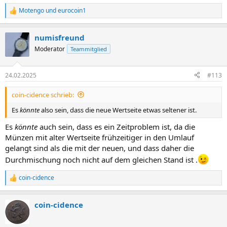
Motengo
und
eurocoin1
R
e
a
numisfreund
k
t
Moderator
Teammitglied
i
o
n
24.02.2025
#113
e
n
coin-cidence schrieb:
:
Es
könnte
also sein, dass die neue Wertseite etwas seltener ist.
Es
könnte
auch sein, dass es ein Zeitproblem ist, da die
Münzen mit alter Wertseite frühzeitiger in den Umlauf
gelangt sind als die mit der neuen, und dass daher die
Durchmischung noch nicht auf dem gleichen Stand ist .
coin-cidence
R
e
a
coin-cidence
k
t
i