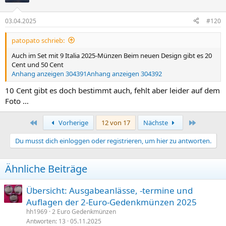
i
o
n
03.04.2025
#120
e
n
patopato schrieb:
:
Auch im Set mit 9 Italia 2025-Münzen Beim neuen Design gibt es 20
Cent und 50 Cent
Anhang anzeigen 304391
Anhang anzeigen 304392
10 Cent gibt es doch bestimmt auch, fehlt aber leider auf dem
Foto …
Erste
Letzte
Vorherige
12 von 17
Nächste
Du musst dich einloggen oder registrieren, um hier zu antworten.
Ähnliche Beiträge
Übersicht: Ausgabeanlässe, -termine und
Auflagen der 2-Euro-Gedenkmünzen 2025
hh1969
2 Euro Gedenkmünzen
Antworten
13
05.11.2025