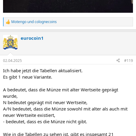
Motengo
und
colognecoins
R
e
a
eurocoin1
k
t
i
o
n
02.04.2025
#119
e
n
Ich habe jetzt die Tabellen aktualisiert.
:
Es gibt 1 neue Variante.
A bedeutet, dass die Münze mit alter Wertseite geprägt
wurde,
N bedeutet geprägt mit neuer Wertseite,
A/N bedeutet, dass die Münze sowohl mit alter als auch mit
neuer Wertseite existiert,
- bedeutet, dass es die Münze nicht gibt.
Wie in die Tabellen zu sehen ist, gibt es insgesamt 21