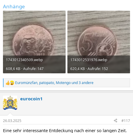
Anhänge
1743012340509.webp
1743012531976.webp
608,6 KB · Aufrufe: 147
620,4 KB · Aufrufe: 152
Euromünzfan
,
patopato
,
Motengo
und 3 andere
R
e
a
eurocoin1
k
t
i
o
n
26.03.2025
#117
e
n
Eine sehr interessante Entdeckung nach einer so langen Zeit.
: