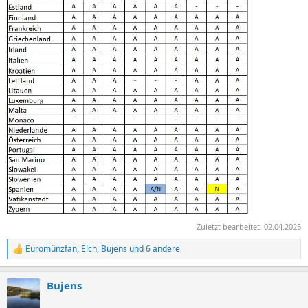
Zuletzt bearbeitet:
02.04.2025
Euromünzfan
,
Elch
,
Bujens
und 6 andere
R
e
a
Bujens
k
t