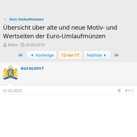
Euro Umlaufmünzen
Übersicht über alte und neue Motiv- und
Wertseiten der Euro-Umlaufmünzen
E
E
Babis
26.04.2019
r
r
Erste
Letzte
Vorherige
12 von 17
Nächste
s
s
t
t
e
e
eurocoin1
l
l
l
l
e
t
r
a
01.02.2025
#111
m