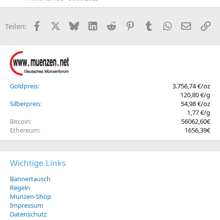
Facebook
X (Twitter)
Bluesky
LinkedIn
Reddit
Pinterest
Tumblr
WhatsApp
E-Mail
Li
Teilen:
Goldpreis
3.756,74 €/oz
120,80 €/g
Silberpreis
54,98 €/oz
1,77 €/g
Bitcoin
56062,60€
Ethereum
1656,39€
Wichtige Links
Bannertausch
Regeln
Münzen-Shop
Impressum
Datenschutz