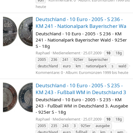
von
heute
Deutschland - 10 Euro - 2005 - S 236 -
KM 241 - Nationalpark Bayerischer Wa
Deutschland - 10 Euro - 2005 - S 236 - KM
241 - Nationalpark Bayerischer Wald - 925er
S - 18g
Raphael
Medienelement
25.07.2009
10
18g
2005
236
241
925er
bayerischer
deutschland
euro
km
nationalpark
s
wald
Kommentare: 0
Album: Euromünzen 1999 bis heute
Deutschland - 10 Euro - 2005 - S 235 -
KM 243 - Fußball WM in Deutschland 3
Deutschland - 10 Euro - 2005 - S 235 - KM
243 - Fußball WM in Deutschland 3. Ausgabe
- 925er S - 18g
Raphael
Medienelement
25.07.2009
10
18g
2005
235
243
3
925er
ausgabe
deutschland
euro
fußball
in
km
s
wm