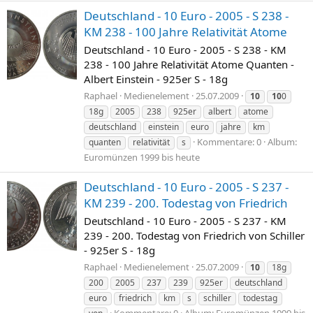
Deutschland - 10 Euro - 2005 - S 238 -
KM 238 - 100 Jahre Relativität Atome
Deutschland - 10 Euro - 2005 - S 238 - KM
238 - 100 Jahre Relativität Atome Quanten -
Albert Einstein - 925er S - 18g
Raphael
Medienelement
25.07.2009
10
10
0
18g
2005
238
925er
albert
atome
deutschland
einstein
euro
jahre
km
Kommentare: 0
Album:
quanten
relativität
s
Euromünzen 1999 bis heute
Deutschland - 10 Euro - 2005 - S 237 -
KM 239 - 200. Todestag von Friedrich
Deutschland - 10 Euro - 2005 - S 237 - KM
239 - 200. Todestag von Friedrich von Schiller
- 925er S - 18g
Raphael
Medienelement
25.07.2009
10
18g
200
2005
237
239
925er
deutschland
euro
friedrich
km
s
schiller
todestag
Kommentare: 0
Album: Euromünzen 1999 bis