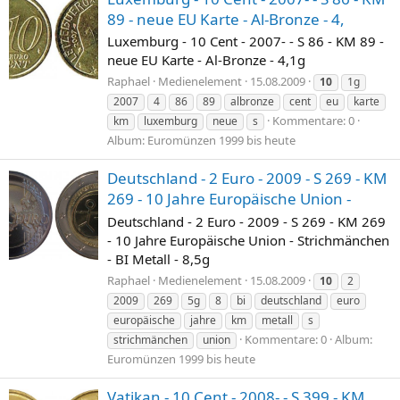
89 - neue EU Karte - Al-Bronze - 4,
Luxemburg - 10 Cent - 2007- - S 86 - KM 89 -
neue EU Karte - Al-Bronze - 4,1g
Raphael
Medienelement
15.08.2009
10
1g
2007
4
86
89
albronze
cent
eu
karte
Kommentare: 0
km
luxemburg
neue
s
Album: Euromünzen 1999 bis heute
Deutschland - 2 Euro - 2009 - S 269 - KM
269 - 10 Jahre Europäische Union -
Deutschland - 2 Euro - 2009 - S 269 - KM 269
- 10 Jahre Europäische Union - Strichmänchen
- BI Metall - 8,5g
Raphael
Medienelement
15.08.2009
10
2
2009
269
5g
8
bi
deutschland
euro
europäische
jahre
km
metall
s
Kommentare: 0
Album:
strichmänchen
union
Euromünzen 1999 bis heute
Vatikan - 10 Cent - 2008- - S 399 - KM