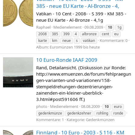
385 - neue EU Karte - Al-Bronze - 4,
Vatikan - 10 Cent - 2008- - S 399 - KM 385 -
neue EU Karte - Al-Bronze - 4,1g
Raphael
Medienelement
09.08.2009
10
1g
2008
385
399
4
albronze
cent
eu
Kommentare: 0
karte
km
neue
s
vatikan
Album: Euromünzen 1999 bis heute
10 Euro-Ronde IAAF 2009
Rand, Detailansicht. (Diskussion zur Ronde:
http://www.emuenzen.de/forum/fehlpraegun
gen-varianten-und-variationen/158-
stempeldrehungen-dezentrierungen-
zainenden-ein-kleiner-uberblick-
3.html#post591606 ff.)
photo
Medienelement
08.08.2009
10
euro
gedenkmünze
gedenkzehner
rohling
ronde
Kommentare: 1
Kategorie: Gedenkmünzen
Finnland - 10 Euro - 2003 - S 116 - KM