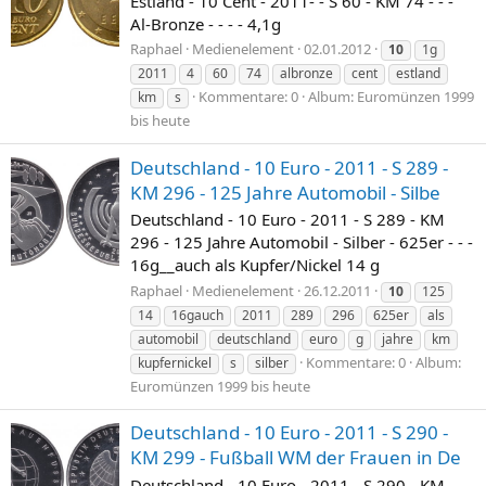
Estland - 10 Cent - 2011- - S 60 - KM 74 - - -
Al-Bronze - - - - 4,1g
Raphael
Medienelement
02.01.2012
10
1g
2011
4
60
74
albronze
cent
estland
Kommentare: 0
Album: Euromünzen 1999
km
s
bis heute
Deutschland - 10 Euro - 2011 - S 289 -
KM 296 - 125 Jahre Automobil - Silbe
Deutschland - 10 Euro - 2011 - S 289 - KM
296 - 125 Jahre Automobil - Silber - 625er - - -
16g__auch als Kupfer/Nickel 14 g
Raphael
Medienelement
26.12.2011
10
125
14
16gauch
2011
289
296
625er
als
automobil
deutschland
euro
g
jahre
km
Kommentare: 0
Album:
kupfernickel
s
silber
Euromünzen 1999 bis heute
Deutschland - 10 Euro - 2011 - S 290 -
KM 299 - Fußball WM der Frauen in De
Deutschland - 10 Euro - 2011 - S 290 - KM