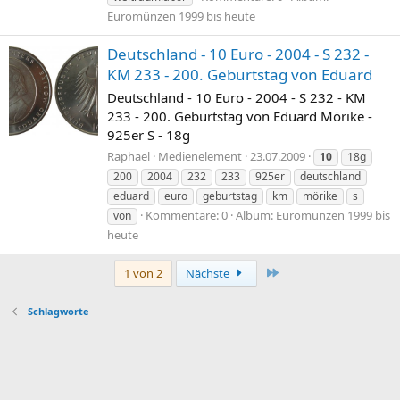
Euromünzen 1999 bis heute
Deutschland - 10 Euro - 2004 - S 232 -
KM 233 - 200. Geburtstag von Eduard
Deutschland - 10 Euro - 2004 - S 232 - KM
233 - 200. Geburtstag von Eduard Mörike -
925er S - 18g
Raphael
Medienelement
23.07.2009
10
18g
200
2004
232
233
925er
deutschland
eduard
euro
geburtstag
km
mörike
s
Kommentare: 0
Album: Euromünzen 1999 bis
von
heute
Letzte
1 von 2
Nächste
Schlagworte