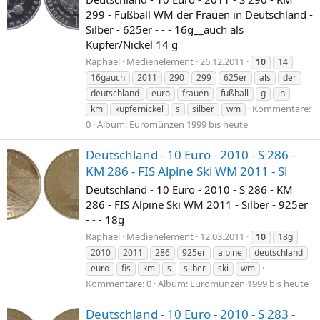
299 - Fußball WM der Frauen in Deutschland -
Silber - 625er - - - 16g__auch als
Kupfer/Nickel 14 g
Raphael
Medienelement
26.12.2011
10
14
16gauch
2011
290
299
625er
als
der
deutschland
euro
frauen
fußball
g
in
Kommentare:
km
kupfernickel
s
silber
wm
0
Album: Euromünzen 1999 bis heute
Deutschland - 10 Euro - 2010 - S 286 -
KM 286 - FIS Alpine Ski WM 2011 - Si
Deutschland - 10 Euro - 2010 - S 286 - KM
286 - FIS Alpine Ski WM 2011 - Silber - 925er
- - - 18g
Raphael
Medienelement
12.03.2011
10
18g
2010
2011
286
925er
alpine
deutschland
euro
fis
km
s
silber
ski
wm
Kommentare: 0
Album: Euromünzen 1999 bis heute
Deutschland - 10 Euro - 2010 - S 283 -