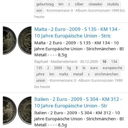
geburtstag
km
s
silber
slowakei
studola
Kommentare: 0
Album: Euromünzen 1999 bis
von
heute
Malta - 2 Euro - 2009 - S 135 - KM 134 -
10 Jahre Europäische Union - Stric
Malta - 2 Euro - 2009 - S 135 - KM 134 - 10
Jahre Europäische Union - Strichmänchen - BI
Metall - - - - 8,5g
Raphael
Medienelement
30.12.2009
10
134
135
2
2009
5g
8
bi
euro
europäische
jahre
km
malta
metall
s
strichmänchen
Kommentare: 0
Album: Euromünzen 1999
union
bis heute
Italien - 2 Euro - 2009 - S 304 - KM 312 -
10 Jahre Europäische Union - Str
Italien - 2 Euro - 2009 - S 304 - KM 312 - 10
Jahre Europäische Union - Strichmänchen - BI
Metall - - - - 8,5g