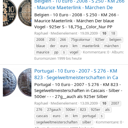
Belgien - 10 Euro - 2008 - S 250 - KM 266
- Maurice Maeterlink - Märchen De
Belgien - 10 Euro - 2008 - S 250 - KM 266 -
Maurice Maeterlink - Märchen Der blaue
Vogel - 925er S - 18,75g__Color_Nur PP
Raphael
Medienelement
19.09.2009
10
18
2008
250
266
75gcolornur
925er
belgien
blaue
der
euro
km
maeterlink
märchen
Kommentare: 0
Album:
maurice
pp
s
vogel
Euromünzen 1999 bis heute
Portugal - 10 Euro - 2007 - S 276 - KM
823 - Segelweltmeisterschaften in Ca
Portugal - 10 Euro - 2007 - S 276 - KM 823 -
Segelweltmeisterschaften in Cascais - Silber -
500er - - - 27g__auch als 925er Silber
Raphael
Medienelement
13.09.2009
10
2007
276
27gauch
500er
823
925er
als
cascais
euro
in
km
portugal
s
Kommentare: 0
segelweltmeisterschaften
silber