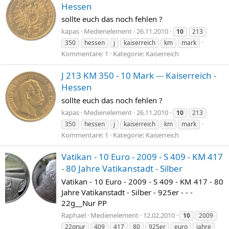
Hessen
sollte euch das noch fehlen ?
kapas
Medienelement
26.11.2010
10
213
350
hessen
j
kaiserreich
km
mark
Kommentare: 1
Kategorie: Kaiserreich
J 213 KM 350 - 10 Mark --- Kaiserreich -
Hessen
sollte euch das noch fehlen ?
kapas
Medienelement
26.11.2010
10
213
350
hessen
j
kaiserreich
km
mark
Kommentare: 1
Kategorie: Kaiserreich
Vatikan - 10 Euro - 2009 - S 409 - KM 417
- 80 Jahre Vatikanstadt - Silber
Vatikan - 10 Euro - 2009 - S 409 - KM 417 - 80
Jahre Vatikanstadt - Silber - 925er - - -
22g__Nur PP
Raphael
Medienelement
12.02.2010
10
2009
22gnur
409
417
80
925er
euro
jahre