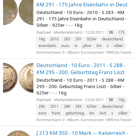
KM 291 - 175 Jahre Eisenbahn in Deut
Deutschland - 10 Euro - 2010 - S 283 - KM
291 - 175 Jahre Eisenbahn in Deutschland -
Silber - 925er - - - 18g
Raphael
Medienelement
12.03.2011
10
175
18g
2010
283
291
925er
deutschland
eisenbahn
euro
in
jahre
km
s
silber
Kommentare: 0
Album: Euromünzen 1999 bis heute
Deutschland - 10 Euro - 2011 - S 288 -
KM 295 - 200. Geburtstag Franz Liszt
Deutschland - 10 Euro - 2011 - S 288 - KM
295 - 200. Geburtstag Franz Liszt - Silber -
625er - - - 16g
Raphael
Medienelement
12.03.2011
10
16g
200
2011
288
295
625er
deutschland
euro
franz
geburtstag
km
liszt
s
silber
Kommentare: 0
Album: Euromünzen 1999 bis heute
J 213 KM 350 - 10 Mark --- Kaiserreich -