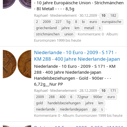
- 10 Jahre Europäische Union - Strichmänchen
- BI Metall - - - - 8,5g
Raphael
Medienelement
30.12.2009
10
182
2
2009
227
5g
8
bi
euro
europäische
griechenland
jahre
km
metall
s
Kommentare: 0
Album:
strichmänchen
union
Euromünzen 1999 bis heute
Niederlande - 10 Euro - 2009 - S 171 -
KM 288 - 400 Jahre Niederlande-Japan
Niederlande - 10 Euro - 2009 - S 171 - KM
288 - 400 Jahre Niederlande-Japan
Handelsbeziehungen - Gold - 900er - - -
6,72g__Nur PP
Raphael
Medienelement
28.12.2009
10
171
2009
288
400
6
72gnur
900er
euro
gold
handelsbeziehungen
jahre
km
niederlande
niederlandejapan
pp
s
Kommentare: 0
Album: Euromünzen 1999 bis heute