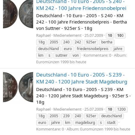
Deutschland - 10 Euro - 2005 - S 240 -
KM 242 - 100 Jahre Friedensnobelprei
Deutschland - 10 Euro - 2005 - S 240 - KM
242 - 100 Jahre Friedensnobelpreis - Bertha
von Suttner - 925er S - 18g
Raphael
Medienelement
25.07.2009
10
10
0
18g
2005
240
242
925er
bertha
deutschland
euro
friedensnobelpreis
jahre
Kommentare: 0
Album:
km
s
suttner
von
Euromünzen 1999 bis heute
Deutschland - 10 Euro - 2005 - S 239 -
KM 240 - 1200 Jahre Stadt Magdeburg
Deutschland - 10 Euro - 2005 - S 239 - KM
240 - 1200 Jahre Stadt Magdeburg - 925er S -
18g
Raphael
Medienelement
25.07.2009
10
1200
18g
2005
239
240
925er
deutschland
euro
jahre
km
magdeburg
s
stadt
Kommentare: 0
Album: Euromünzen 1999 bis heute