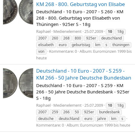
KM 268 - 800. Geburtstag von Elisabe
Deutschland - 10 Euro - 2007 - S 260 - KM
268 - 800. Geburtstag von Elisabeth von
Thüningen - 925er S - 18g
Raphael
Medienelement
25.07.2009
10
18g
2007
260
268
800
925er
deutschland
elisabeth
euro
geburtstag
km
s
thüningen
Kommentare: 0
Album: Euromünzen 1999 bis
von
heute
Deutschland - 10 Euro - 2007 - S 259 -
KM 266 - 50 Jahre Deutsche Bundesban
Deutschland - 10 Euro - 2007 - S 259 - KM
266 - 50 Jahre Deutsche Bundesbank - 925er
S - 18g
Raphael
Medienelement
25.07.2009
10
18g
2007
259
266
50
925er
bundesbank
deutsche
deutschland
euro
jahre
km
s
Kommentare: 0
Album: Euromünzen 1999 bis heute