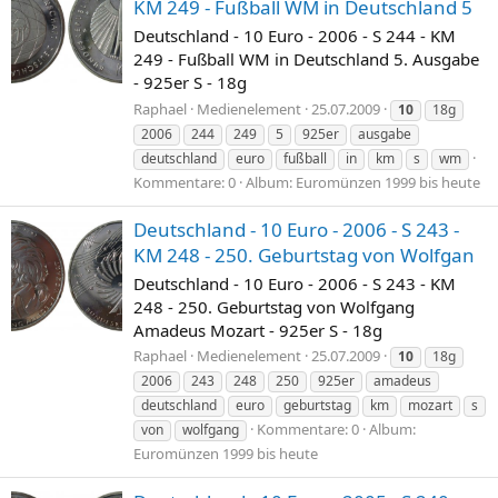
KM 249 - Fußball WM in Deutschland 5
Deutschland - 10 Euro - 2006 - S 244 - KM
249 - Fußball WM in Deutschland 5. Ausgabe
- 925er S - 18g
Raphael
Medienelement
25.07.2009
10
18g
2006
244
249
5
925er
ausgabe
deutschland
euro
fußball
in
km
s
wm
Kommentare: 0
Album: Euromünzen 1999 bis heute
Deutschland - 10 Euro - 2006 - S 243 -
KM 248 - 250. Geburtstag von Wolfgan
Deutschland - 10 Euro - 2006 - S 243 - KM
248 - 250. Geburtstag von Wolfgang
Amadeus Mozart - 925er S - 18g
Raphael
Medienelement
25.07.2009
10
18g
2006
243
248
250
925er
amadeus
deutschland
euro
geburtstag
km
mozart
s
Kommentare: 0
Album:
von
wolfgang
Euromünzen 1999 bis heute