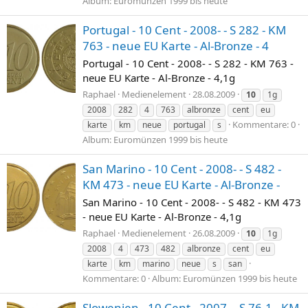
Album: Euromünzen 1999 bis heute
Portugal - 10 Cent - 2008- - S 282 - KM
763 - neue EU Karte - Al-Bronze - 4
Portugal - 10 Cent - 2008- - S 282 - KM 763 -
neue EU Karte - Al-Bronze - 4,1g
Raphael
Medienelement
28.08.2009
10
1g
2008
282
4
763
albronze
cent
eu
Kommentare: 0
karte
km
neue
portugal
s
Album: Euromünzen 1999 bis heute
San Marino - 10 Cent - 2008- - S 482 -
KM 473 - neue EU Karte - Al-Bronze -
San Marino - 10 Cent - 2008- - S 482 - KM 473
- neue EU Karte - Al-Bronze - 4,1g
Raphael
Medienelement
26.08.2009
10
1g
2008
4
473
482
albronze
cent
eu
karte
km
marino
neue
s
san
Kommentare: 0
Album: Euromünzen 1999 bis heute
Slowenien - 10 Cent - 2007- - S 76,1 - KM