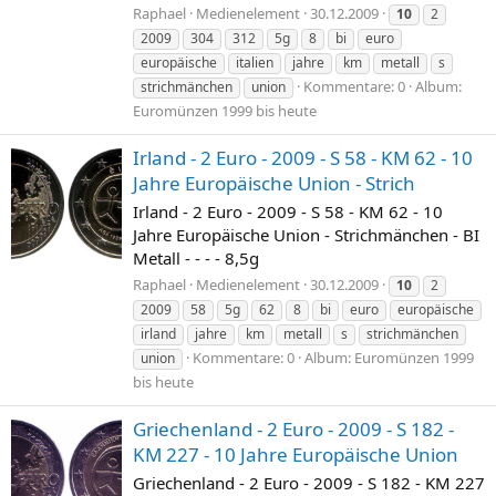
Raphael
Medienelement
30.12.2009
10
2
2009
304
312
5g
8
bi
euro
europäische
italien
jahre
km
metall
s
Kommentare: 0
Album:
strichmänchen
union
Euromünzen 1999 bis heute
Irland - 2 Euro - 2009 - S 58 - KM 62 - 10
Jahre Europäische Union - Strich
Irland - 2 Euro - 2009 - S 58 - KM 62 - 10
Jahre Europäische Union - Strichmänchen - BI
Metall - - - - 8,5g
Raphael
Medienelement
30.12.2009
10
2
2009
58
5g
62
8
bi
euro
europäische
irland
jahre
km
metall
s
strichmänchen
Kommentare: 0
Album: Euromünzen 1999
union
bis heute
Griechenland - 2 Euro - 2009 - S 182 -
KM 227 - 10 Jahre Europäische Union
Griechenland - 2 Euro - 2009 - S 182 - KM 227