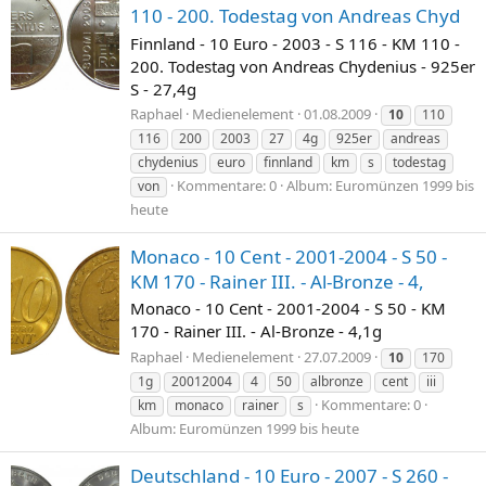
110 - 200. Todestag von Andreas Chyd
Finnland - 10 Euro - 2003 - S 116 - KM 110 -
200. Todestag von Andreas Chydenius - 925er
S - 27,4g
Raphael
Medienelement
01.08.2009
10
110
116
200
2003
27
4g
925er
andreas
chydenius
euro
finnland
km
s
todestag
Kommentare: 0
Album: Euromünzen 1999 bis
von
heute
Monaco - 10 Cent - 2001-2004 - S 50 -
KM 170 - Rainer III. - Al-Bronze - 4,
Monaco - 10 Cent - 2001-2004 - S 50 - KM
170 - Rainer III. - Al-Bronze - 4,1g
Raphael
Medienelement
27.07.2009
10
170
1g
20012004
4
50
albronze
cent
iii
Kommentare: 0
km
monaco
rainer
s
Album: Euromünzen 1999 bis heute
Deutschland - 10 Euro - 2007 - S 260 -