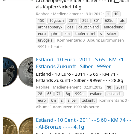
Archaeopteryx - Silber - 625er - - - 16g__auch
als Kupfer/Nickel 14 g
Raphael
Medienelement
19.01.2012
1
10
150
16gauch
2011
292
301
625er
als
archaeopteryx
des
deutschland
entdeckung
euro
jahre
km
kupfernickel
s
silber
Kommentare: 0
Album: Euromünzen
urvogels
1999 bis heute
Estland - 10 Euro - 2011 - S 65 - KM 71 -
Estlands Zukunft - Silber - 999er
Estland - 10 Euro - 2011 - S 65 - KM 71 -
Estlands Zukunft - Silber - 999er - - - 28,8g
Raphael
Medienelement
02.01.2012
10
2011
28
65
71
8g
999er
estland
estlands
Kommentare: 0
euro
km
s
silber
zukunft
Album: Euromünzen 1999 bis heute
Estland - 10 Cent - 2011- - S 60 - KM 74 - -
- Al-Bronze - - - - 4,1g