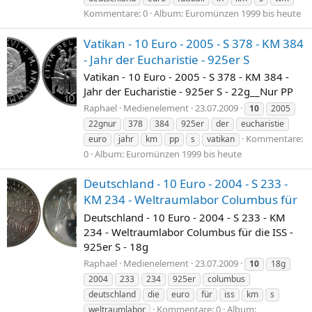
Kommentare: 0
Album: Euromünzen 1999 bis heute
Vatikan - 10 Euro - 2005 - S 378 - KM 384
- Jahr der Eucharistie - 925er S
Vatikan - 10 Euro - 2005 - S 378 - KM 384 -
Jahr der Eucharistie - 925er S - 22g__Nur PP
Raphael
Medienelement
23.07.2009
10
2005
22gnur
378
384
925er
der
eucharistie
Kommentare:
euro
jahr
km
pp
s
vatikan
0
Album: Euromünzen 1999 bis heute
Deutschland - 10 Euro - 2004 - S 233 -
KM 234 - Weltraumlabor Columbus für
Deutschland - 10 Euro - 2004 - S 233 - KM
234 - Weltraumlabor Columbus für die ISS -
925er S - 18g
Raphael
Medienelement
23.07.2009
10
18g
2004
233
234
925er
columbus
deutschland
die
euro
für
iss
km
s
Kommentare: 0
Album:
weltraumlabor