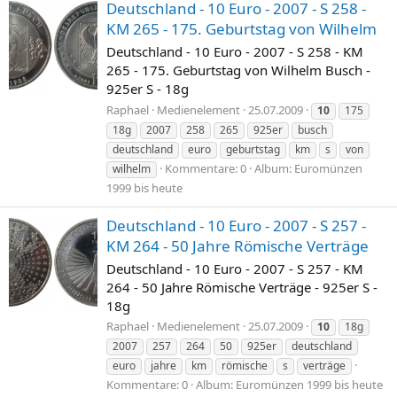
Deutschland - 10 Euro - 2007 - S 258 -
KM 265 - 175. Geburtstag von Wilhelm
Deutschland - 10 Euro - 2007 - S 258 - KM
265 - 175. Geburtstag von Wilhelm Busch -
925er S - 18g
Raphael
Medienelement
25.07.2009
10
175
18g
2007
258
265
925er
busch
deutschland
euro
geburtstag
km
s
von
Kommentare: 0
Album: Euromünzen
wilhelm
1999 bis heute
Deutschland - 10 Euro - 2007 - S 257 -
KM 264 - 50 Jahre Römische Verträge
Deutschland - 10 Euro - 2007 - S 257 - KM
264 - 50 Jahre Römische Verträge - 925er S -
18g
Raphael
Medienelement
25.07.2009
10
18g
2007
257
264
50
925er
deutschland
euro
jahre
km
römische
s
verträge
Kommentare: 0
Album: Euromünzen 1999 bis heute