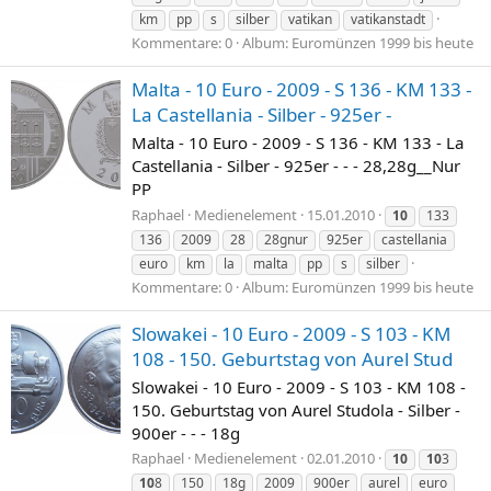
km
pp
s
silber
vatikan
vatikanstadt
Kommentare: 0
Album: Euromünzen 1999 bis heute
Malta - 10 Euro - 2009 - S 136 - KM 133 -
La Castellania - Silber - 925er -
Malta - 10 Euro - 2009 - S 136 - KM 133 - La
Castellania - Silber - 925er - - - 28,28g__Nur
PP
Raphael
Medienelement
15.01.2010
10
133
136
2009
28
28gnur
925er
castellania
euro
km
la
malta
pp
s
silber
Kommentare: 0
Album: Euromünzen 1999 bis heute
Slowakei - 10 Euro - 2009 - S 103 - KM
108 - 150. Geburtstag von Aurel Stud
Slowakei - 10 Euro - 2009 - S 103 - KM 108 -
150. Geburtstag von Aurel Studola - Silber -
900er - - - 18g
Raphael
Medienelement
02.01.2010
10
10
3
10
8
150
18g
2009
900er
aurel
euro