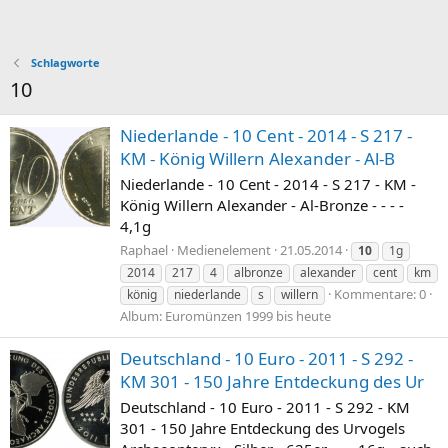
Schlagworte
10
Niederlande - 10 Cent - 2014 - S 217 -
KM - König Willern Alexander - Al-B
Niederlande - 10 Cent - 2014 - S 217 - KM -
König Willern Alexander - Al-Bronze - - - -
4,1g
Raphael
Medienelement
21.05.2014
10
1g
2014
217
4
albronze
alexander
cent
km
Kommentare: 0
könig
niederlande
s
willern
Album: Euromünzen 1999 bis heute
Deutschland - 10 Euro - 2011 - S 292 -
KM 301 - 150 Jahre Entdeckung des Ur
Deutschland - 10 Euro - 2011 - S 292 - KM
301 - 150 Jahre Entdeckung des Urvogels