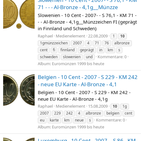
71 - - - Al-Bronze - 4,1g__Münzze
Slowenien - 10 Cent - 2007- - S 76,1 - KM 71 -
- - Al-Bronze - 4,1g__Münzzeichen FI (geprägt
in Finnland und Schweden)
Raphael
Medienelement
22.08.2009
1
10
1gmünzzeichen
2007
4
71
76
albronze
cent
fi
finnland
geprägt
in
km
s
Kommentare: 0
schweden
slowenien
und
Album: Euromünzen 1999 bis heute
Belgien - 10 Cent - 2007 - S 229 - KM 242
- neue EU Karte - Al-Bronze - 4,1
Belgien - 10 Cent - 2007 - S 229 - KM 242 -
neue EU Karte - Al-Bronze - 4,1g
Raphael
Medienelement
15.08.2009
10
1g
2007
229
242
4
albronze
belgien
cent
Kommentare: 0
eu
karte
km
neue
s
Album: Euromünzen 1999 bis heute
Luxemburg - 10 Cent - 2007- - S 86 - KM