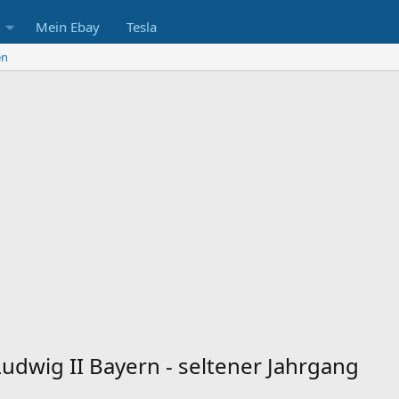
Mein Ebay
Tesla
en
Ludwig II Bayern - seltener Jahrgang