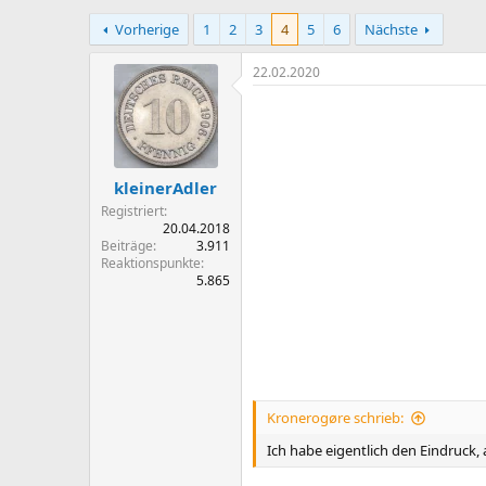
r
r
Vorherige
1
2
3
4
5
6
Nächste
s
s
t
t
e
e
22.02.2020
l
l
l
l
e
t
r
a
m
kleinerAdler
Registriert
20.04.2018
Beiträge
3.911
Reaktionspunkte
5.865
Kronerogøre schrieb:
Ich habe eigentlich den Eindruck, a