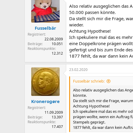
Also relativ ausgeglichen das 
50.000 passen könnte.
Da stellt sich mir die Frage,
wieder.
Fusselbär
Achtung Hypothese!
Registriert
Ich spekuliere mal das es meh
22.08.2009
eine Doppelkrone prägen wollt
Beiträge
10.051
Reaktionspunkte
gefertigt und bis zum Ende des
12.312
1877 fehlt, da war dann kein 
23.02.2020
Fusselbär schrieb:
Also relativ ausgeglichen das Ang
könnte.
Da stellt sich mir die Frage, war
Kronerogøre
Achtung Hypothese!
Registriert
Ich spekuliere mal das es mehr o
11.09.2009
prägen wollte, wenn ein Auftrag 
Beiträge
13.397
Reaktionspunkte
Stempels geprägt.
17.407
1877 fehlt, da war dann kein Auft