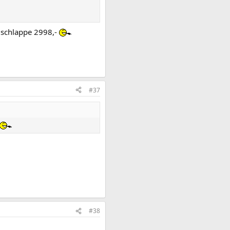
 schlappe 2998,-
#37
#38