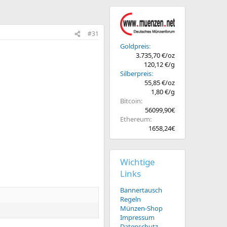
#31
Goldpreis
3.735,70 €/oz
120,12 €/g
Silberpreis
55,85 €/oz
1,80 €/g
Bitcoin
56099,90€
Ethereum
1658,24€
Wichtige
Links
Bannertausch
Regeln
Münzen-Shop
Impressum
Datenschutz