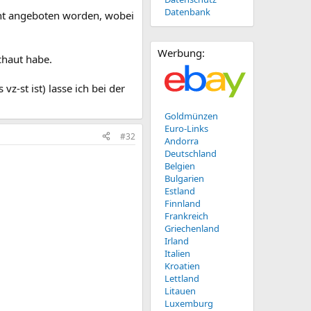
Datenbank
icht angeboten worden, wobei
Werbung:
chaut habe.
z-st ist) lasse ich bei der
Goldmünzen
Euro-Links
#32
Andorra
Deutschland
Belgien
Bulgarien
Estland
Finnland
Frankreich
Griechenland
Irland
Italien
Kroatien
Lettland
Litauen
Luxemburg