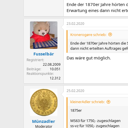
Ende der 1870er Jahre hörten d
Erwartung eines dann nicht ert
23.02.2020
Kronerogøre schrieb:
Ende der 1870er Jahre hörten die 
dann nicht erteilten Auftrages ge
Fusselbär
Das wäre gut möglich.
Registriert
22.08.2009
Beiträge
10.051
Reaktionspunkte
12.312
25.02.2020
kleinerAdler schrieb:
1875er
MS63 für 1750,- zugeschlagen
Münzadler
ss-vz für 1050,- zugeschlagen
Moderator