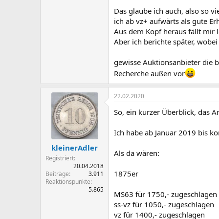
Das glaube ich auch, also so v
ich ab vz+ aufwärts als gute Er
Aus dem Kopf heraus fällt mir l
Aber ich berichte später, wob
gewisse Auktionsanbieter die be
Recherche außen vor
22.02.2020
So, ein kurzer Überblick, das A
Ich habe ab Januar 2019 bis 
kleinerAdler
Als da wären:
Registriert
20.04.2018
1875er
Beiträge
3.911
Reaktionspunkte
5.865
MS63 für 1750,- zugeschlagen
ss-vz für 1050,- zugeschlagen
vz für 1400,- zugeschlagen