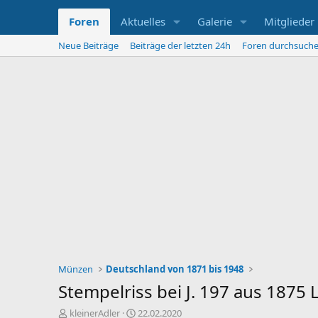
Foren
Aktuelles
Galerie
Mitglieder
Neue Beiträge
Beiträge der letzten 24h
Foren durchsuch
Münzen
Deutschland von 1871 bis 1948
Stempelriss bei J. 197 aus 1875 
E
E
kleinerAdler
22.02.2020