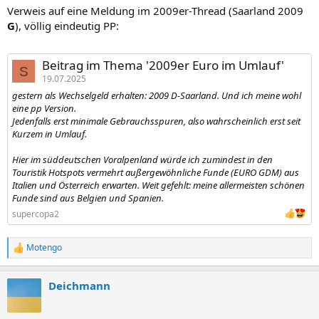
n
Verweis auf eine Meldung im 2009er-Thread (Saarland 2009
:
G
), völlig eindeutig PP:
Beitrag im Thema '2009er Euro im Umlauf'
S
19.07.2025
gestern als Wechselgeld erhalten: 2009 D-Saarland. Und ich meine wohl
eine pp Version.
Jedenfalls erst minimale Gebrauchsspuren, also wahrscheinlich erst seit
Kurzem in Umlauf.
Hier im süddeutschen Voralpenland würde ich zumindest in den
Touristik Hotspots vermehrt außergewöhnliche Funde (EURO GDM) aus
Italien und Österreich erwarten. Weit gefehlt: meine allermeisten schönen
Funde sind aus Belgien und Spanien.
supercopa2
Motengo
R
e
a
Deichmann
k
t
i