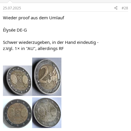
o
n
25.07.2025
#28
e
n
Wieder proof aus dem Umlauf
:
Élysée DE-G
Schwer wiederzugeben, in der Hand eindeutig -
z.Vgl. 1× in "AU", allerdings RF