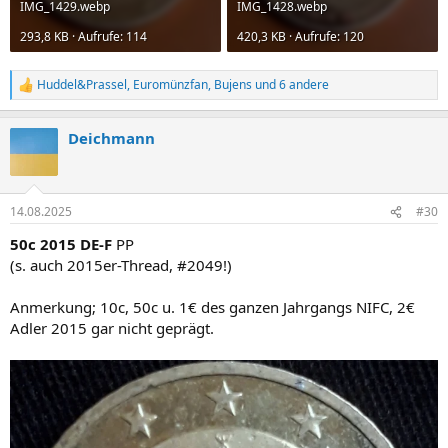
IMG_1429.webp
IMG_1428.webp
293,8 KB · Aufrufe: 114
420,3 KB · Aufrufe: 120
Huddel&Prassel
,
Euromünzfan
,
Bujens
und 6 andere
R
e
a
Deichmann
k
t
i
o
n
14.08.2025
#30
e
n
50c 2015 DE-F
PP
:
(s. auch 2015er-Thread, #2049!)
Anmerkung; 10c, 50c u. 1€ des ganzen Jahrgangs NIFC, 2€
Adler 2015 gar nicht geprägt.