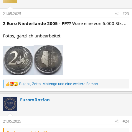
i
o
n
21.05.2025
#23
e
n
2 Euro Niederlande 2005 - PP??
Wäre eine von 6.000 Stk. ...
:
Fotos, gänzlich unbearbeitet:
Bujens
,
Zetto
,
Motengo
und eine weitere Person
R
e
a
Euromünzfan
k
t
i
o
n
21.05.2025
#24
e
n