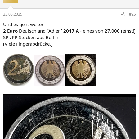
i
o
n
23.05.2025
#25
e
n
Und es geht weiter:
:
2 Euro
Deutschland "Adler"
2017 A
- eines von 27.000 (einst!)
SP-/PP-Stücken aus Berlin.
(Viele Fingerabdrücke.)