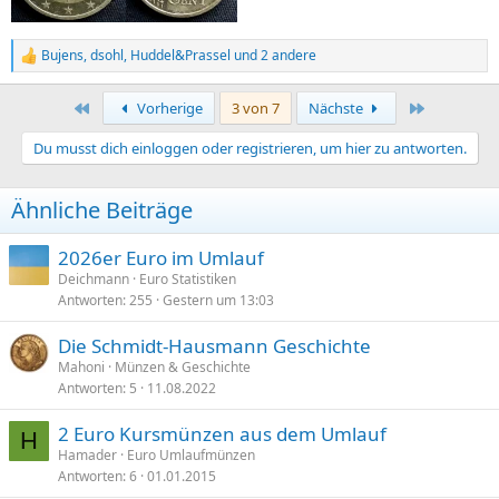
Bujens
,
dsohl
,
Huddel&Prassel
und 2 andere
R
e
a
Erste
Letzte
Vorherige
3 von 7
Nächste
k
t
Du musst dich einloggen oder registrieren, um hier zu antworten.
i
o
n
Ähnliche Beiträge
e
n
:
2026er Euro im Umlauf
Deichmann
Euro Statistiken
Antworten
255
Gestern um 13:03
Die Schmidt-Hausmann Geschichte
Mahoni
Münzen & Geschichte
Antworten
5
11.08.2022
2 Euro Kursmünzen aus dem Umlauf
H
Hamader
Euro Umlaufmünzen
Antworten
6
01.01.2015