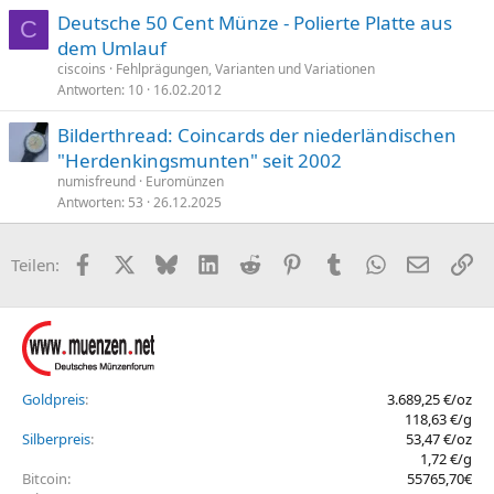
Deutsche 50 Cent Münze - Polierte Platte aus
C
dem Umlauf
ciscoins
Fehlprägungen, Varianten und Variationen
Antworten
10
16.02.2012
Bilderthread: Coincards der niederländischen
"Herdenkingsmunten" seit 2002
numisfreund
Euromünzen
Antworten
53
26.12.2025
Facebook
X (Twitter)
Bluesky
LinkedIn
Reddit
Pinterest
Tumblr
WhatsApp
E-Mail
Li
Teilen:
Goldpreis
3.689,25 €/oz
118,63 €/g
Silberpreis
53,47 €/oz
1,72 €/g
Bitcoin
55765,70€