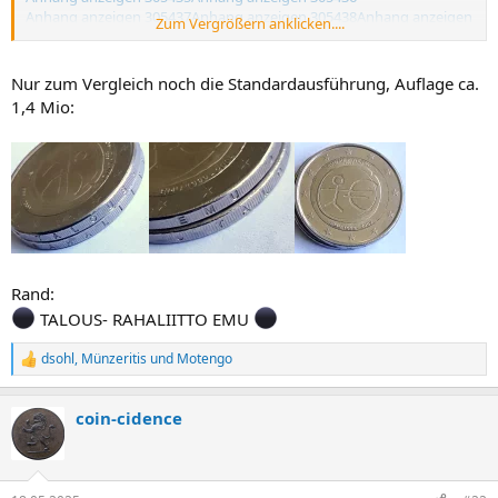
Anhang anzeigen 305437
Anhang anzeigen 305438
Anhang anzeigen
Zum Vergrößern anklicken....
305439
Anhang anzeigen 305440
Anhang anzeigen 305441
Nur zum Vergleich noch die Standardausführung, Auflage ca.
1,4 Mio:
Rand:
TALOUS- RAHALIITTO EMU
dsohl
,
Münzeritis
und
Motengo
R
e
a
coin-cidence
k
t
i
o
n