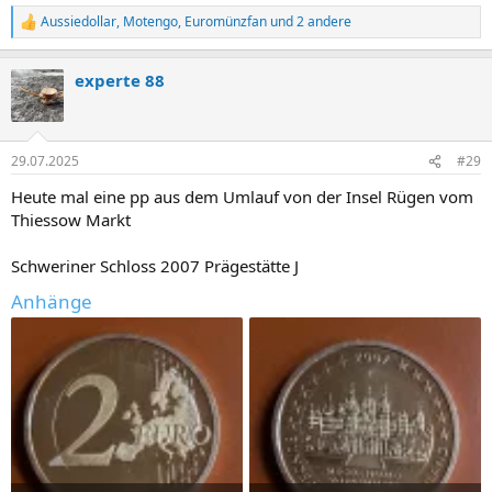
Aussiedollar
,
Motengo
,
Euromünzfan
und 2 andere
R
e
a
experte 88
k
t
i
o
n
29.07.2025
#29
e
n
Heute mal eine pp aus dem Umlauf von der Insel Rügen vom
:
Thiessow Markt
Schweriner Schloss 2007 Prägestätte J
Anhänge