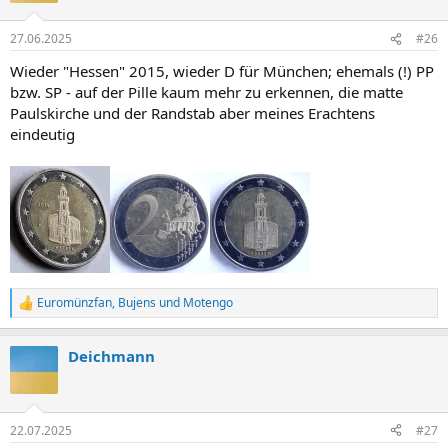
o
n
27.06.2025
#26
e
n
Wieder "Hessen" 2015, wieder D für München; ehemals (!) PP
:
bzw. SP - auf der Pille kaum mehr zu erkennen, die matte
Paulskirche und der Randstab aber meines Erachtens
eindeutig
Euromünzfan
,
Bujens
und
Motengo
R
e
a
Deichmann
k
t
i
o
n
22.07.2025
#27
e