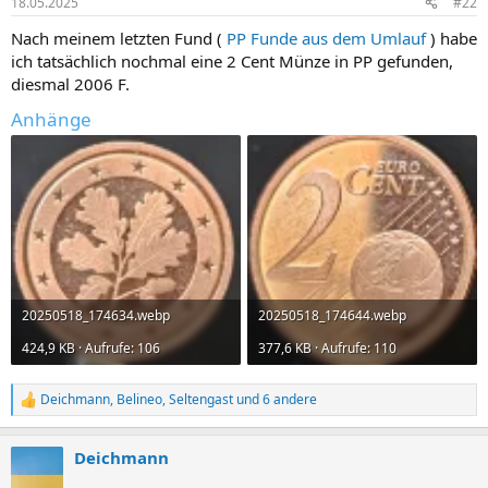
18.05.2025
#22
e
n
Nach meinem letzten Fund (
PP Funde aus dem Umlauf
) habe
:
ich tatsächlich nochmal eine 2 Cent Münze in PP gefunden,
diesmal 2006 F.
Anhänge
20250518_174634.webp
20250518_174644.webp
424,9 KB · Aufrufe: 106
377,6 KB · Aufrufe: 110
Deichmann
,
Belineo
,
Seltengast
und 6 andere
R
e
a
Deichmann
k
t