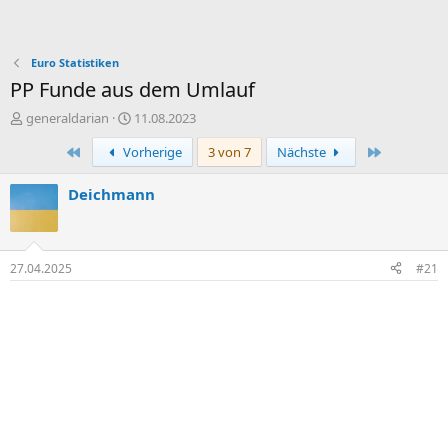
Euro Statistiken
PP Funde aus dem Umlauf
E
E
generaldarian
11.08.2023
r
r
Erste
Letzte
Vorherige
3 von 7
Nächste
s
s
t
t
e
e
Deichmann
l
l
l
l
e
t
r
a
27.04.2025
#21
m