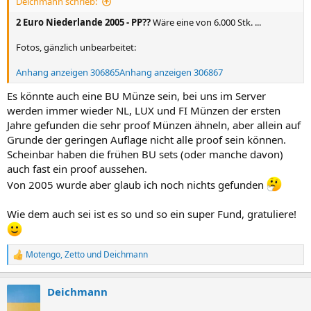
Deichmann schrieb:
:
2 Euro Niederlande 2005 - PP??
Wäre eine von 6.000 Stk. ...
Fotos, gänzlich unbearbeitet:
Anhang anzeigen 306865
Anhang anzeigen 306867
Es könnte auch eine BU Münze sein, bei uns im Server
werden immer wieder NL, LUX und FI Münzen der ersten
Jahre gefunden die sehr proof Münzen ähneln, aber allein auf
Grunde der geringen Auflage nicht alle proof sein können.
Scheinbar haben die frühen BU sets (oder manche davon)
auch fast ein proof aussehen.
Von 2005 wurde aber glaub ich noch nichts gefunden
Wie dem auch sei ist es so und so ein super Fund, gratuliere!
Motengo
,
Zetto
und
Deichmann
R
e
a
Deichmann
k
t