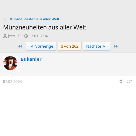
Münzneuheiten aus aller Welt
Münzneuheiten aus aller Welt
E
E
joro_73
12.01.2004
r
r
Erste
Letzte
Vorherige
3 von 262
Nächste
s
s
t
t
e
e
Bukanier
l
l
l
l
e
t
r
a
01.02.2004
#21
m