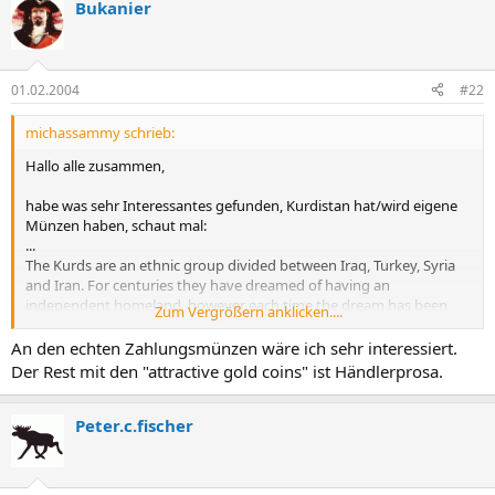
Bukanier
01.02.2004
#22
michassammy schrieb:
Hallo alle zusammen,
habe was sehr Interessantes gefunden, Kurdistan hat/wird eigene
Münzen haben, schaut mal:
...
The Kurds are an ethnic group divided between Iraq, Turkey, Syria
and Iran. For centuries they have dreamed of having an
independent homeland, however each time the dream has been
Zum Vergrößern anklicken....
thwarted. An independent Kurdistan was promised after World War
I, however instead their land was divided between Turkey and Iraq.
An den echten Zahlungsmünzen wäre ich sehr interessiert.
After the First Gulf War in 1991 the Kurds in Iraq were granted a
Der Rest mit den "attractive gold coins" ist Händlerprosa.
large degree of autonomy under the United Nations. They even
used a different currency than the rest of Iraq, called the Swiss
Dinar.
Peter.c.fischer
...
A significant portion of the authorized mintages of the 1 and 10
Dinars are actually being distributed in Iraqi held portions of