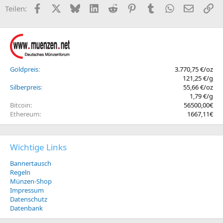
Facebook
X (Twitter)
Bluesky
LinkedIn
Reddit
Pinterest
Tumblr
WhatsApp
E-Mail
Li
Teilen:
Goldpreis
3.770,75 €/oz
121,25 €/g
Silberpreis
55,66 €/oz
1,79 €/g
Bitcoin
56500,00€
Ethereum
1667,11€
Wichtige Links
Bannertausch
Regeln
Münzen-Shop
Impressum
Datenschutz
Datenbank