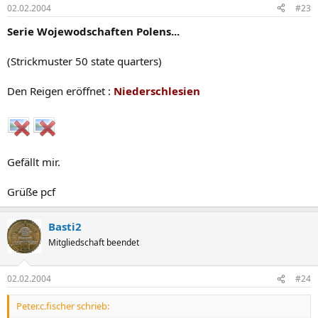
Kurdistan. The 100 and 1000 Dinars are Proof-only issues, so are not
02.02.2004
#23
expected to circulate.
Serie Wojewodschaften Polens...
(Strickmuster 50 state quarters)
Den Reigen eröffnet :
Niederschlesien
Gefällt mir.
Grüße pcf
Basti2
Mitgliedschaft beendet
02.02.2004
#24
Peter.c.fischer schrieb: