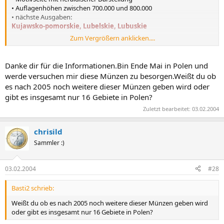
• Auflagenhöhen zwischen 700.000 und 800.000
• nächste Ausgaben:
Kujawsko-pomorskie, Lubelskie, Lubuskie
Zum Vergrößern anklicken....
Danke dir für die Informationen.Bin Ende Mai in Polen und
• pro Monat eine Ausgabe
werde versuchen mir diese Münzen zu besorgen.Weißt du ob
• vier Ausgaben folgen im Jahr 2005
es nach 2005 noch weitere dieser Münzen geben wird oder
(Świętokrzyskie, Warmińsko-mazurskie, Wielkopolskie, Zachodnio-
gibt es insgesamt nur 16 Gebiete in Polen?
pomorskie)
Zuletzt bearbeitet:
03.02.2004
Der Emissionsplan steht
hier
.
chrisild
Irgendwo war auch mal eine pdf-Datei, finde sie aber nicht mehr...
Sammler :)
Grüße pcf
03.02.2004
#28
Basti2 schrieb:
Weißt du ob es nach 2005 noch weitere dieser Münzen geben wird
oder gibt es insgesamt nur 16 Gebiete in Polen?