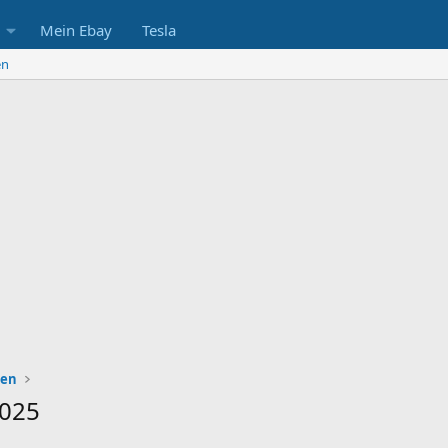
Mein Ebay
Tesla
en
zen
025