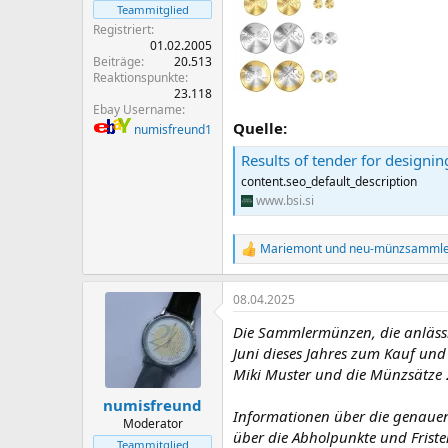
Teammitglied
Registriert
01.02.2005
Beiträge
20.513
Reaktionspunkte
23.118
Ebay Username
Quelle:
numisfreund1
Results of tender for designing 
content.seo_default_description
www.bsi.si
Mariemont
und
neu-münzsammle
R
e
a
08.04.2025
k
t
Die Sammlermünzen, die anlässl
i
o
Juni dieses Jahres zum Kauf un
n
Miki Muster und die Münzsätze 
e
n
numisfreund
Informationen über die genauen
:
Moderator
über die Abholpunkte und Fristen
Teammitglied