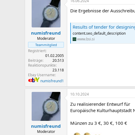
16.06.2024
k
t
Die Ergebnisse der Ausschreib
i
o
n
e
Results of tender for designing 
n
numisfreund
content.seo_default_description
:
Moderator
www.bsi.si
Teammitglied
Registriert
01.02.2005
Beiträge
20.513
Reaktionspunkte
23.118
Ebay Username
numisfreund1
10.10.2024
Zu realisierender Entwurf für
Europäische Kulturhauptstadt 
Münzen zu 3 €, 30 €, 100 €
numisfreund
Moderator