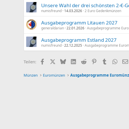
Unsere Wahl der drei schönsten 2-€
numisfreund
14.03.2026
2 Euro Gedenkmünzen
Ausgabeprogramm Litauen 2027
generaldarian
22.01.2026
Ausgabeprogramme Eur
Ausgabeprogramm Estland 2027
numisfreund
22.12.2025
Ausgabeprogramme Euro
Facebook
X (Twitter)
Bluesky
LinkedIn
Reddit
Pinterest
Tumblr
What
Teilen:
Münzen
Euromünzen
Ausgabeprogramme Euromün