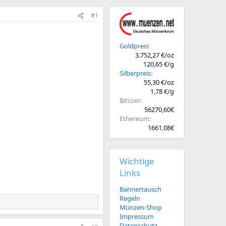
#1
Goldpreis
3.752,27 €/oz
120,65 €/g
Silberpreis
55,30 €/oz
1,78 €/g
Bitcoin
56270,60€
Ethereum
1661,08€
Wichtige
Links
Bannertausch
Regeln
Münzen-Shop
Impressum
Datenschutz