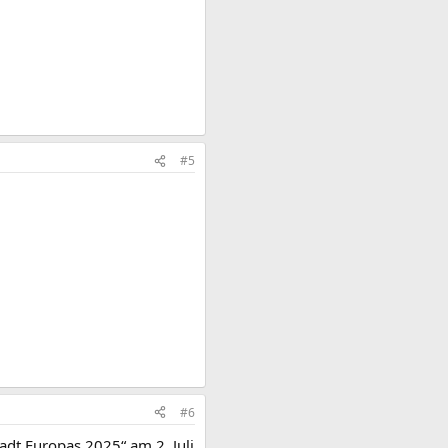
#5
#6
adt Europas 2025“ am 2. Juli