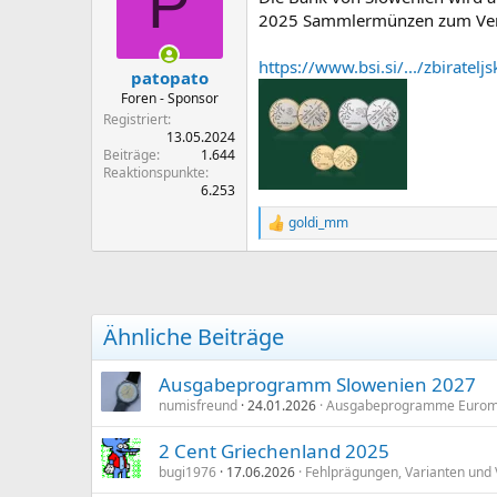
P
2025 Sammlermünzen zum Ver
https://www.bsi.si/.../zbiratelj
patopato
Foren - Sponsor
Registriert
13.05.2024
Beiträge
1.644
Reaktionspunkte
6.253
goldi_mm
R
e
a
k
t
i
Ähnliche Beiträge
o
n
e
Ausgabeprogramm Slowenien 2027
n
numisfreund
24.01.2026
Ausgabeprogramme Euro
:
2 Cent Griechenland 2025
bugi1976
17.06.2026
Fehlprägungen, Varianten und 