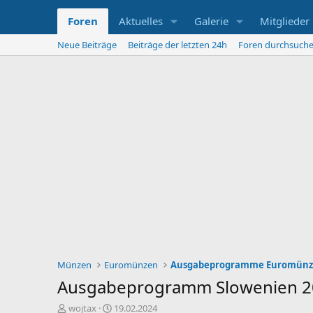
Foren
Aktuelles
Galerie
Mitglieder
Neue Beiträge
Beiträge der letzten 24h
Foren durchsuch
Münzen
Euromünzen
Ausgabeprogramme Euromün
Ausgabeprogramm Slowenien 2
E
E
wojtax
19.02.2024