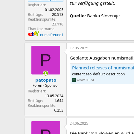
zur Verfügung gestellt.
Registriert
01.02.2005
Beiträge
20.513
Quelle:
Banka Slovenije
Reaktionspunkte
23.118
Ebay Username
numisfreund1
17.05.2025
P
Geplante Ausgaben numismatisc
Planned releases of numismati
content.seo_default_description
patopato
www.bsi.si
Foren - Sponsor
Registriert
13.05.2024
Beiträge
1.644
Reaktionspunkte
6.253
24.06.2025
Die Bank von Slowenien wird an