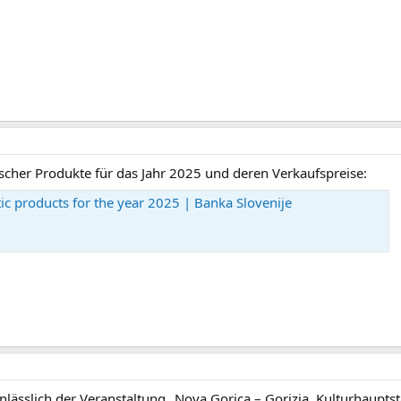
her Produkte für das Jahr 2025 und deren Verkaufspreise:
c products for the year 2025 | Banka Slovenije
lässlich der Veranstaltung „Nova Gorica – Gorizia, Kulturhauptst