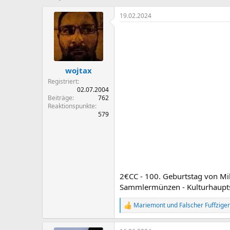
r
r
s
s
19.02.2024
t
t
e
e
l
l
l
l
e
t
wojtax
r
a
m
Registriert
02.07.2004
Beiträge
762
Reaktionspunkte
579
2€CC - 100. Geburtstag von Mi
Sammlermünzen - Kulturhaupts
Mariemont
und
Falscher Fuffziger
R
e
a