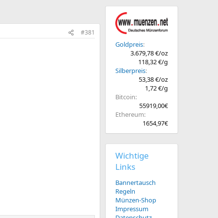
#381
Goldpreis
3.679,78 €/oz
118,32 €/g
Silberpreis
53,38 €/oz
1,72 €/g
Bitcoin
55919,00€
Ethereum
1654,97€
Wichtige
Links
Bannertausch
Regeln
Münzen-Shop
Impressum
Datenschutz