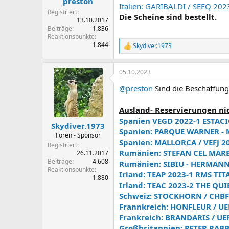
preston
Italien: GARIBALDI / SEEQ 2
Registriert
Die Scheine sind bestellt.
13.10.2017
Beiträge
1.836
Reaktionspunkte
1.844
Skydiver.1973
R
e
a
05.10.2023
k
t
@preston
Sind die Beschaffung
i
o
n
Ausland- Reservierungen ni
e
Spanien VEGD 2022-1 ESTAC
n
Skydiver.1973
Spanien: PARQUE WARNER - MA
:
Foren - Sponsor
Spanien: MALLORCA / VEFJ 20
Registriert
Rumänien: STEFAN CEL MARE
26.11.2017
Beiträge
4.608
Rumänien: SIBIU - HERMANN
Reaktionspunkte
Irland: TEAP 2023-1 RMS TIT
1.880
Irland: TEAC 2023-2 THE QUI
Schweiz: STOCKHORN / CHBF
Frannkreich: HONFLEUR / UE
Frankreich: BRANDARIS / UE
Großbritannien: PETER RABB