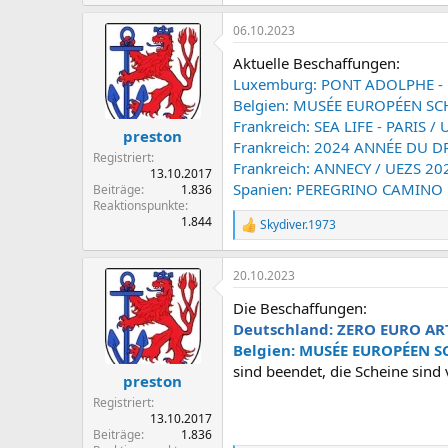
e
a
06.10.2023
k
t
Aktuelle Beschaffungen:
i
o
Luxemburg: PONT ADOLPHE -
n
Belgien: MUSÉE EUROPÉEN SC
e
Frankreich: SEA LIFE - PARIS 
n
preston
Frankreich: 2024 ANNÉE DU 
:
Registriert
Frankreich: ANNECY / UEZS 20
13.10.2017
Spanien: PEREGRINO CAMINO 
Beiträge
1.836
Reaktionspunkte
1.844
Skydiver.1973
R
e
a
20.10.2023
k
t
Die Beschaffungen:
i
o
Deutschland: ZERO EURO ART
n
Belgien: MUSÉE EUROPÉEN S
e
sind beendet, die Scheine sind v
n
preston
:
Registriert
13.10.2017
Beiträge
1.836