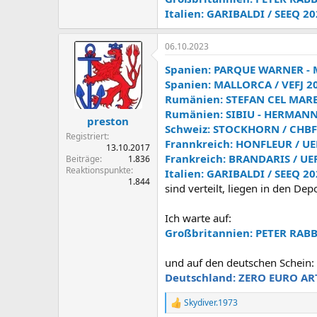
Italien: GARIBALDI / SEEQ 
06.10.2023
Spanien: PARQUE WARNER - MA
Spanien: MALLORCA / VEFJ 20
Rumänien: STEFAN CEL MARE
Rumänien: SIBIU - HERMANN
preston
Schweiz: STOCKHORN / CHBF
Registriert
Frannkreich: HONFLEUR / UE
13.10.2017
Frankreich: BRANDARIS / UE
Beiträge
1.836
Reaktionspunkte
Italien: GARIBALDI / SEEQ 
1.844
sind verteilt, liegen in den Dep
Ich warte auf:
Großbritannien: PETER RABB
und auf den deutschen Schein:
Deutschland: ZERO EURO ART
Skydiver.1973
R