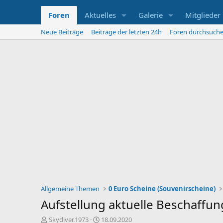
Foren
Aktuelles
Galerie
Mitglieder
Neue Beiträge
Beiträge der letzten 24h
Foren durchsuch
Allgemeine Themen
0 Euro Scheine (Souvenirscheine)
Aufstellung aktuelle Beschaffun
E
E
Skydiver.1973
18.09.2020