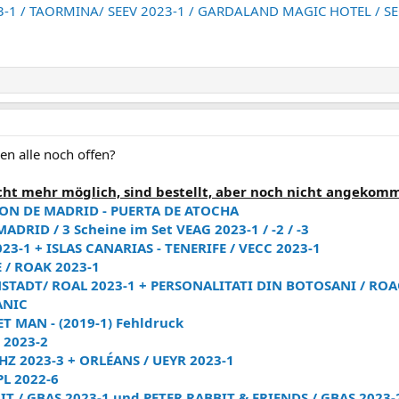
023-1 / TAORMINA/ SEEV 2023-1 / GARDALAND MAGIC HOTEL / SE
en alle noch offen?
cht mehr möglich, sind bestellt, aber noch nicht angekom
ION DE MADRID - PUERTA DE ATOCHA
DRID / 3 Scheine im Set VEAG 2023-1 / -2 / -3
23-1 + ISLAS CANARIAS - TENERIFE / VECC 2023-1
 / ROAK 2023-1
STADT/ ROAL 2023-1 + PERSONALITATI DIN BOTOSANI / ROA
ANIC
ET MAN - (2019-1) Fehldruck
 2023-2
HZ 2023-3 + ORLÉANS / UEYR 2023-1
PL 2022-6
IT / GBAS 2023-1 und PETER RABBIT & FRIENDS / GBAS 2023-