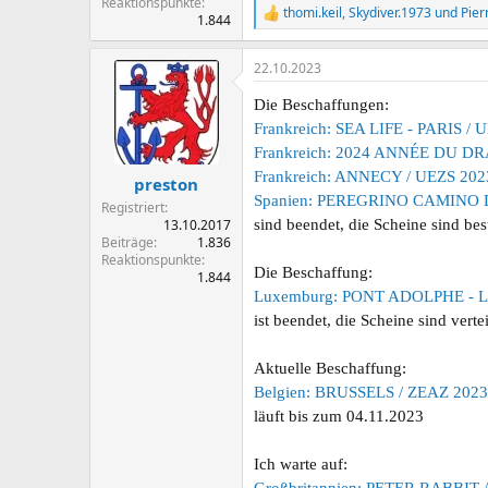
Reaktionspunkte
thomi.keil
,
Skydiver.1973
und
Pier
R
1.844
e
a
22.10.2023
k
t
Die Beschaffungen:
i
o
Frankreich: SEA LIFE - PARIS /
n
Frankreich: 2024 ANNÉE DU D
e
n
Frankreich: ANNECY / UEZS 202
preston
:
Spanien: PEREGRINO CAMINO 
Registriert
13.10.2017
sind beendet, die Scheine sind best
Beiträge
1.836
Reaktionspunkte
Die Beschaffung:
1.844
Luxemburg: PONT ADOLPHE - 
ist beendet, die Scheine sind verte
Aktuelle Beschaffung:
Belgien: BRUSSELS / ZEAZ 2023
läuft bis zum 04.11.2023
Ich warte auf: