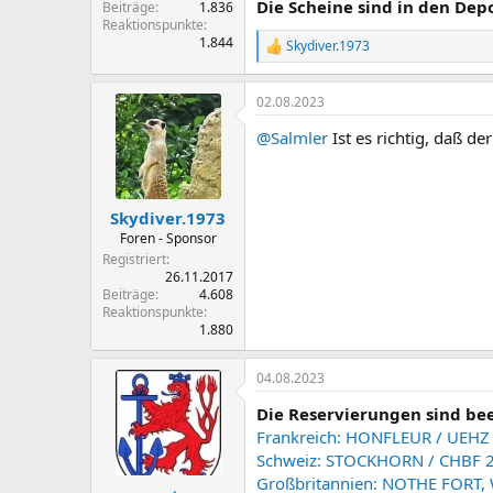
Die Scheine sind in den Depo
Beiträge
1.836
Reaktionspunkte
1.844
Skydiver.1973
R
e
a
02.08.2023
k
t
@Salmler
Ist es richtig, daß der
i
o
n
e
n
Skydiver.1973
:
Foren - Sponsor
Registriert
26.11.2017
Beiträge
4.608
Reaktionspunkte
1.880
04.08.2023
Die Reservierungen sind be
Frankreich: HONFLEUR / UEHZ
Schweiz: STOCKHORN / CHBF 
Großbritannien: NOTHE FORT