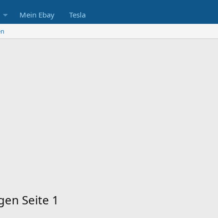
Mein Ebay
Tesla
en
gen Seite 1