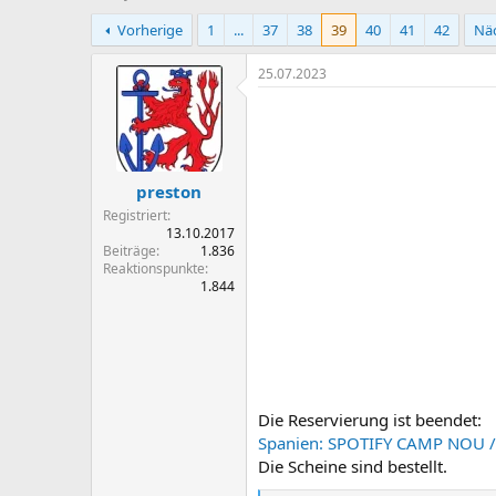
r
r
Vorherige
1
...
37
38
39
40
41
42
Nä
s
s
t
t
e
e
25.07.2023
l
l
l
l
e
t
r
a
m
preston
Registriert
13.10.2017
Beiträge
1.836
Reaktionspunkte
1.844
Die Reservierung ist beendet:
Spanien: SPOTIFY CAMP NOU / 
Die Scheine sind bestellt.