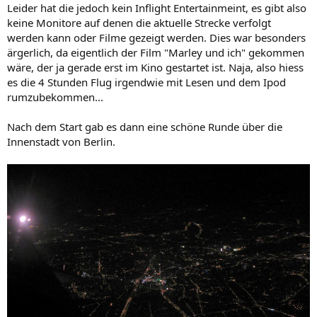
Leider hat die jedoch kein Inflight Entertainmeint, es gibt also
keine Monitore auf denen die aktuelle Strecke verfolgt
werden kann oder Filme gezeigt werden. Dies war besonders
ärgerlich, da eigentlich der Film "Marley und ich" gekommen
wäre, der ja gerade erst im Kino gestartet ist. Naja, also hiess
es die 4 Stunden Flug irgendwie mit Lesen und dem Ipod
rumzubekommen...
Nach dem Start gab es dann eine schöne Runde über die
Innenstadt von Berlin.