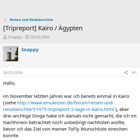
Reisen und Reiseberichte
[Tripreport] Kairo / Ägypten
E
E
Snappy
28.03.2009
r
r
s
s
Snappy
t
t
e
e
l
l
l
l
28.03.2009
#1
e
t
r
a
Hallo,
m
im November letzten Jahres war ich bereits einmal in Kairo
(siehe
http://www.emuenzen.de/forum/reisen-und-
reiseberichte/51475-tripreport-2-tage-in-kairo.html
), aber
drei wichtige Dinge habe ich damals nicht gemacht, die ich im
Nachhinein betrachtet noch unbedingt nachholen wollte,
bevor ich das Ziel von meiner ToFly Wunschliste streichen
konnte.