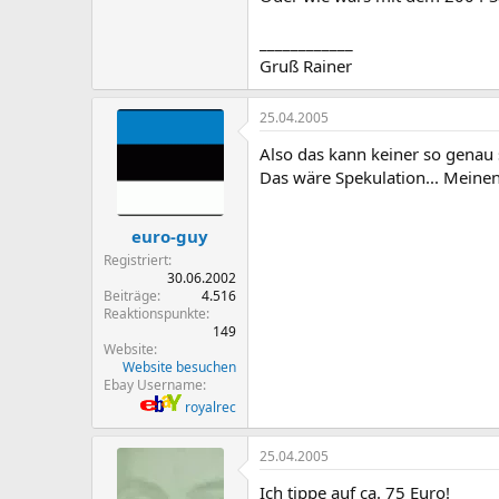
____________
Gruß Rainer
25.04.2005
Also das kann keiner so genau s
Das wäre Spekulation... Meinen 
euro-guy
Registriert
30.06.2002
Beiträge
4.516
Reaktionspunkte
149
Website
Website besuchen
Ebay Username
royalrec
25.04.2005
Ich tippe auf ca. 75 Euro!