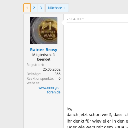
r
r
1
2
3
Nächste
s
s
t
t
e
e
25.04.2005
l
l
l
l
e
t
r
a
m
Rainer Brosy
Mitgliedschaft
beendet
Registriert
25.05.2002
Beiträge
366
Reaktionspunkte
0
Website
www.energie-
foren.de
hy,
da ich jetzt schon weiß, dass 
ihr denkt für wieviel er in de
Oder wie wars mit dem 2004 S