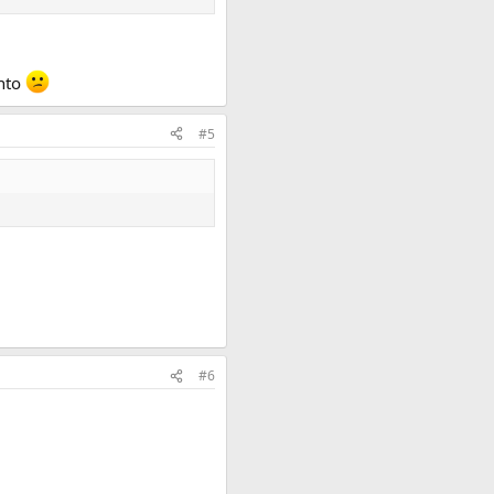
onto
#5
#6