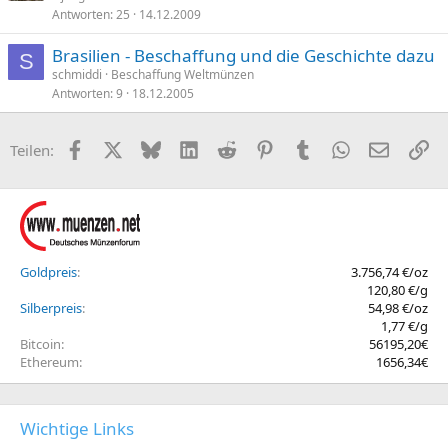
Antworten
25
14.12.2009
Brasilien - Beschaffung und die Geschichte dazu
S
schmiddi
Beschaffung Weltmünzen
Antworten
9
18.12.2005
Facebook
X (Twitter)
Bluesky
LinkedIn
Reddit
Pinterest
Tumblr
WhatsApp
E-Mail
Li
Teilen:
Goldpreis
3.756,74 €/oz
120,80 €/g
Silberpreis
54,98 €/oz
1,77 €/g
Bitcoin
56195,20€
Ethereum
1656,34€
Wichtige Links