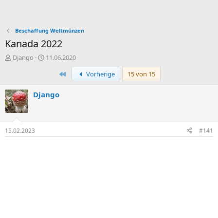
Beschaffung Weltmünzen
Kanada 2022
E
E
Django
11.06.2020
r
r
Erste
Vorherige
15 von 15
s
s
t
t
e
e
Django
l
l
l
l
e
t
r
a
15.02.2023
#141
m