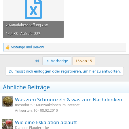
2-Kanadabeschaffung.xlsx
14,4 KB · Aufrufe: 227
Motengo
und
BeRow
R
e
a
Erste
Vorherige
15 von 15
k
t
Du musst dich einloggen oder registrieren, um hier zu antworten.
i
o
n
Ähnliche Beiträge
e
n
:
Was zum Schmunzeln & was zum Nachdenken
mesodor39
Münzauktionen im Internet
Antworten
10
08.02.2010
Wie eine Eskalation abläuft
Django
Plauderecke