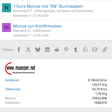
1 Euro Münze mit "RB" Buchstaben
N
nemesida777
Fehlprägungen, Varianten und Variationen
Antworten
4
21.09.2020
Münze zur Konfirmation
M
Max weiß 25
Goldmünzen
Antworten
7
25.05.2020
Facebook
X (Twitter)
Bluesky
LinkedIn
Reddit
Pinterest
Tumblr
WhatsApp
E-Mail
Li
Teilen:
Goldpreis
3.749,62 €/oz
120,57 €/g
Silberpreis
54,75 €/oz
1,76 €/g
Bitcoin
55932,00€
Ethereum
1648,81€