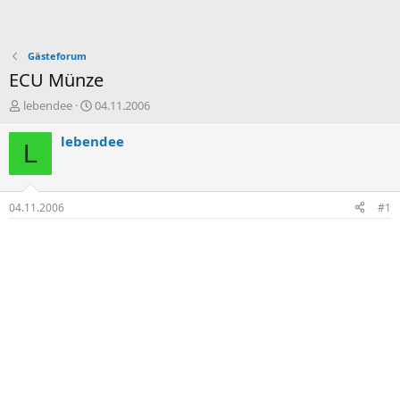
Gästeforum
ECU Münze
E
E
lebendee
04.11.2006
r
r
s
s
lebendee
L
t
t
e
e
l
l
l
l
04.11.2006
#1
e
t
r
a
m