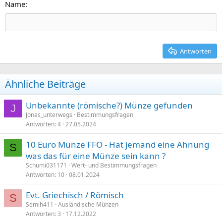
15
Georgia
Text ausrichten
Name
Überschrift 3
18
Tahoma
22
Times New Roman
26
Trebuchet MS
Antworten
Verdana
Ähnliche Beiträge
Unbekannte (römische?) Münze gefunden
J
Jonas_unterwegs
Bestimmungsfragen
Antworten
4
27.05.2024
10 Euro Münze FFO - Hat jemand eine Ahnung
S
was das für eine Münze sein kann ?
Schumi031171
Wert- und Bestimmungsfragen
Antworten
10
08.01.2024
Evt. Griechisch / Römisch
S
Semih411
Ausländische Münzen
Antworten
3
17.12.2022