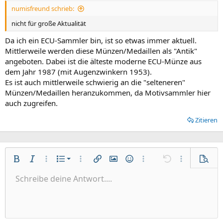
numisfreund schrieb:
nicht für große Aktualität
Da ich ein ECU-Sammler bin, ist so etwas immer aktuell.
Mittlerweile werden diese Münzen/Medaillen als "Antik"
angeboten. Dabei ist die älteste moderne ECU-Münze aus
dem Jahr 1987 (mit Augenzwinkern 1953).
Es ist auch mittlerweile schwierig an die "selteneren"
Münzen/Medaillen heranzukommen, da Motivsammler hier
auch zugreifen.
Zitieren
Nummerierte Liste
Fett
Kursiv
Weitere Optionen...
Liste
Weitere Optionen...
Link einfügen
Bild einfügen
Smileys
Weitere Optionen...
Rückgängig
Weitere Optio
Vorsch
Ungeordnete Liste
Schreibe deine Antwort....
Linksbündig
9
Normal
Entwurf speichern
Arial
Schriftgröße
Ausrichtung
GIF einfügen
Wiederholen
Zitat
BBCode umschalten
Textfarbe
Absatzformatierung
Medien
Formatierung entfernen
Schriftfamilie
Tabelle einfügen
Entwürfe
Durchgestrichen
Horizontale Linie einfügen
Unterstrichen
Spoiler
Inline-Code
Code
Inline-Spoiler
Einzug vergrößern
10
Entwurf löschen
Zentriert
Überschrift 1
Book Antiqua
Einzug verkleinern
12
Courier New
Rechtsbündig
Überschrift 2