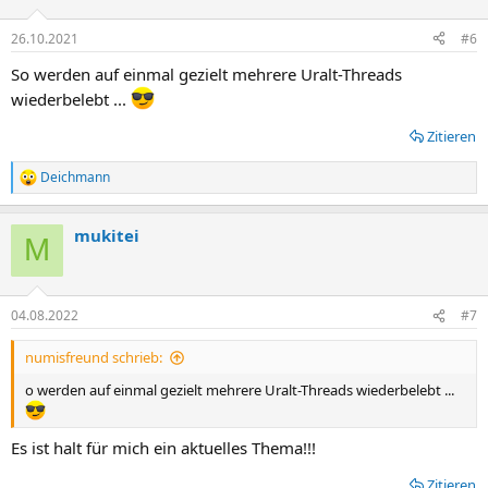
26.10.2021
#6
So werden auf einmal gezielt mehrere Uralt-Threads
wiederbelebt ...
Zitieren
Deichmann
R
e
a
mukitei
k
M
t
i
o
n
04.08.2022
#7
e
n
numisfreund schrieb:
:
o werden auf einmal gezielt mehrere Uralt-Threads wiederbelebt ...
Es ist halt für mich ein aktuelles Thema!!!
Zitieren