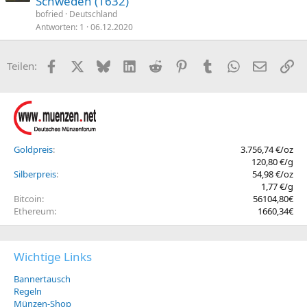
Schweden (1632)
bofried
Deutschland
Antworten
1
06.12.2020
Facebook
X (Twitter)
Bluesky
LinkedIn
Reddit
Pinterest
Tumblr
WhatsApp
E-Mail
Li
Teilen:
Goldpreis
3.756,74 €/oz
120,80 €/g
Silberpreis
54,98 €/oz
1,77 €/g
Bitcoin
56104,80€
Ethereum
1660,34€
Wichtige Links
Bannertausch
Regeln
Münzen-Shop