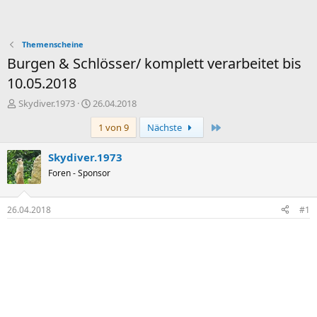
Themenscheine
Burgen & Schlösser/ komplett verarbeitet bis
10.05.2018
E
E
Skydiver.1973
26.04.2018
r
r
Letzte
1 von 9
Nächste
s
s
t
t
e
e
Skydiver.1973
l
l
Foren - Sponsor
l
l
e
t
r
a
26.04.2018
#1
m